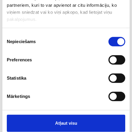
iemesla pēc jūs jūtat, ka nevarat efektīvi
partneriem, kuri to var apvienot ar citu informāciju, ko
pārvaldīt savas reklāmas kampaņas (nav laika,
viņiem sniedzat vai ko viņi apkopo, kad lietojat viņu
nav padziļinātas pieredzes utt.), mēs labprāt
pakalpojumus.
palīdzēsim jums sasniegt labāku rezultātu un
augt.
Piekrišanas
Nepieciešams
izvēle
Piesakiet Jūsu digitālas reklāmas kampaņu
Preferences
bezmaksas auditu ar secinājumiem un
priekšlikumiem
Statistika
PIETEIKTIES UZ BEZMAKSAS
KONSULTĀCIJU
Mārketings
Atļaut visu