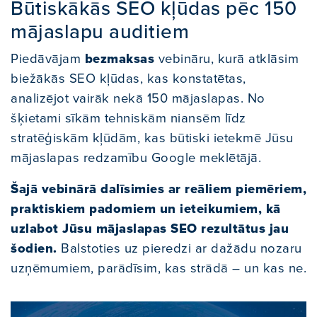
Būtiskākās SEO kļūdas pēc 150
mājaslapu auditiem
Piedāvājam
bezmaksas
vebināru, kurā atklāsim
biežākās SEO kļūdas, kas konstatētas,
analizējot vairāk nekā 150 mājaslapas. No
šķietami sīkām tehniskām niansēm līdz
stratēģiskām kļūdām, kas būtiski ietekmē Jūsu
mājaslapas redzamību Google meklētājā.
Šajā vebinārā dalīsimies ar reāliem piemēriem,
praktiskiem padomiem un ieteikumiem, kā
uzlabot Jūsu mājaslapas SEO rezultātus jau
šodien.
Balstoties uz pieredzi ar dažādu nozaru
uzņēmumiem, parādīsim, kas strādā – un kas ne.