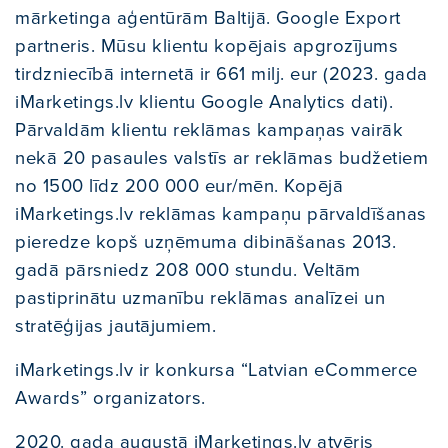
mārketinga aģentūrām Baltijā. Google Export
partneris. Mūsu klientu kopējais apgrozījums
tirdzniecībā internetā ir 661 milj. eur (2023. gada
iMarketings.lv klientu Google Analytics dati).
Pārvaldām klientu reklāmas kampaņas vairāk
nekā 20 pasaules valstīs ar reklāmas budžetiem
no 1500 līdz 200 000 eur/mēn. Kopējā
iMarketings.lv reklāmas kampaņu pārvaldīšanas
pieredze kopš uzņēmuma dibināšanas 2013.
gadā pārsniedz 208 000 stundu. Veltām
pastiprinātu uzmanību reklāmas analīzei un
stratēģijas jautājumiem.
iMarketings.lv ir konkursa “Latvian eCommerce
Awards” organizators.
2020. gada augustā iMarketings.lv atvēris