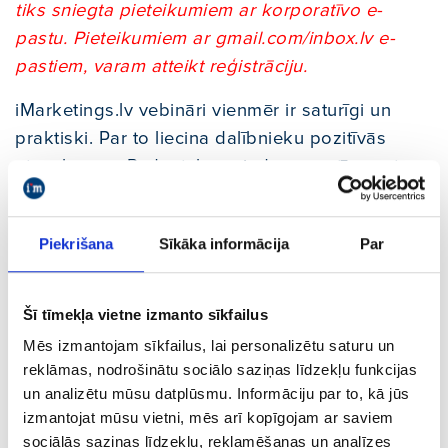
tiks sniegta pieteikumiem ar korporatīvo e-
pastu. Pieteikumiem ar gmail.com/inbox.lv e-
pastiem, varam atteikt reģistrāciju.
iMarketings.lv vebināri vienmēr ir saturīgi un
praktiski. Par to liecina dalībnieku pozitīvās
atsauksmes. Redzot, ka sniedzam vērtīgu saturu
un palīdzam uzņēmumiem tikt pie zināšanām,
mums ir vēl lielāka motivācija dalīties mūsu
Piekrišana
Sīkāka informācija
Par
pieredzē. Lai vebināri ir pieejami katram, šo
vebināru nodrošinām bez maksas.
Šī tīmekļa vietne izmanto sīkfailus
Mēs izmantojam sīkfailus, lai personalizētu saturu un
reklāmas, nodrošinātu sociālo saziņas līdzekļu funkcijas
Vebināra mērķis ir nodot jums mūsu
un analizētu mūsu datplūsmu. Informāciju par to, kā jūs
izmantojat mūsu vietni, mēs arī kopīgojam ar saviem
praktiskās zināšanas. Bet, ja kaut kāda
sociālās saziņas līdzekļu, reklamēšanas un analīzes