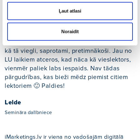
Atsauksmes
Ļaut atlasi
Noraidīt
Man ļoti patīk Sergeja runas prasme – kaut
kā tā viegli, saprotami, pretimnākoši. Jau no
LU laikiem atceros, kad nāca kā vieslektors,
vienmēr paliek labs iespaids. Nav tādas
pārgudrības, kas bieži mēdz piemist citiem
lektoriem 🙂 Paldies!
Lelde
Semināra dalībniece
iMarketings.lv ir viena no vadošajām digitālā