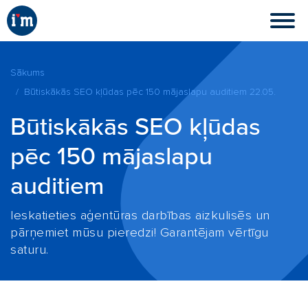
Sākums
Būtiskākās SEO kļūdas pēc 150 mājaslapu auditiem 22.05.
Būtiskākās SEO kļūdas
pēc 150 mājaslapu
auditiem
Ieskatieties aģentūras darbības aizkulisēs un
pārņemiet mūsu pieredzi! Garantējam vērtīgu
saturu.