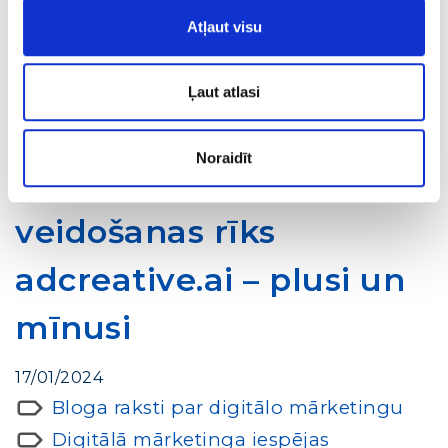
izveidot baneri. Jūs varat izvēlēties
Uzzināt
Atļaut visu
vairāk
Ļaut atlasi
Apskats: Mākslīgā
Noraidīt
intelekta reklāmu
veidošanas rīks
adcreative.ai – plusi un
mīnusi
17/01/2024
Bloga raksti par digitālo mārketingu
Digitālā mārketinga iespējas