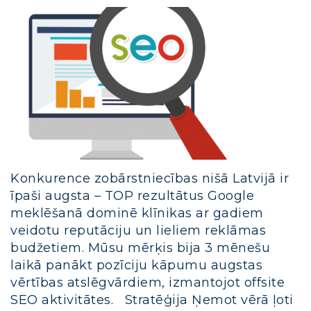
Konkurence zobārstniecības nišā Latvijā ir
īpaši augsta – TOP rezultātus Google
meklēšanā dominē klīnikas ar gadiem
veidotu reputāciju un lieliem reklāmas
budžetiem. Mūsu mērķis bija 3 mēnešu
laikā panākt pozīciju kāpumu augstas
vērtības atslēgvārdiem, izmantojot offsite
SEO aktivitātes. Stratēģija Ņemot vērā ļoti