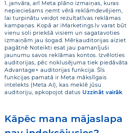
1. janvāra, arī Meta plāno izmaiņas, kuras
nepieciešams ņemt vērā reklāmdevējiem,
lai turpinātu veidot rezultatīvas reklāmas
kampaņas. Kopā ar iMarketings.lv varat būt
vienu soli priekšā visiem un sagatavoties
izmaiņām jau šogad. Mērķauditorijas aiziet
pagātnē Noteikti esat jau pamanījuši
jaunumu savos reklāmas kontos. Izvēloties
auditorijas, pēc noklusējuma tiek piedāvāta
Advantage+ auditorijas funkcija. Šīs
funkcijas pamatā ir Meta mākslīgais
intelekts (Meta AI), kas meklē jūsu
auditoriju, apkopojot datus
Uzzināt vairāk
Kāpēc mana mājaslapa
nav indeksējusies?