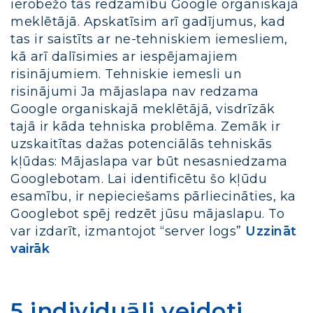
ierobežo tās redzamību Google organiskajā
meklētājā. Apskatīsim arī gadījumus, kad
tas ir saistīts ar ne-tehniskiem iemesliem,
kā arī dalīsimies ar iespējamajiem
risinājumiem. Tehniskie iemesli un
risinājumi Ja mājaslapa nav redzama
Google organiskajā meklētājā, visdrīzāk
tajā ir kāda tehniska problēma. Zemāk ir
uzskaitītas dažas potenciālās tehniskās
kļūdas: Mājaslapa var būt nesasniedzama
Googlebotam. Lai identificētu šo kļūdu
esamību, ir nepieciešams pārliecināties, ka
Googlebot spēj redzēt jūsu mājaslapu. To
var izdarīt, izmantojot “server logs”
Uzzināt
vairāk
5 individuāli veidoti