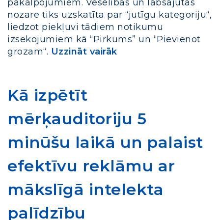
pakalpojumiem. Veselības un labsajūtas
nozare tiks uzskatīta par “jutīgu kategoriju“,
liedzot piekļuvi tādiem notikumu
izsekojumiem kā “Pirkums” un “Pievienot
grozam“.
Uzzināt vairāk
Kā izpētīt
mērķauditoriju 5
minūšu laikā un palaist
efektīvu reklāmu ar
mākslīgā intelekta
palīdzību