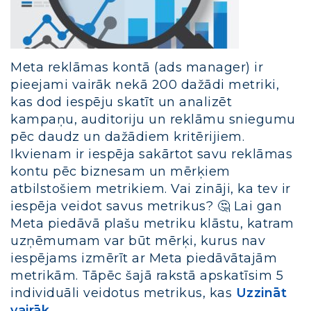
Meta reklāmas kontā (ads manager) ir
pieejami vairāk nekā 200 dažādi metriki,
kas dod iespēju skatīt un analizēt
kampaņu, auditoriju un reklāmu sniegumu
pēc daudz un dažādiem kritērijiem.
Ikvienam ir iespēja sakārtot savu reklāmas
kontu pēc biznesam un mērķiem
atbilstošiem metrikiem. Vai zināji, ka tev ir
iespēja veidot savus metrikus? 🤔 Lai gan
Meta piedāvā plašu metriku klāstu, katram
uzņēmumam var būt mērķi, kurus nav
iespējams izmērīt ar Meta piedāvātajām
metrikām. Tāpēc šajā rakstā apskatīsim 5
individuāli veidotus metrikus, kas
Uzzināt
vairāk