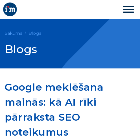
Sākums
Blogs
Blogs
Google meklēšana
mainās: kā AI rīki
pārraksta SEO
noteikumus