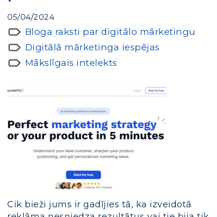
05/04/2024
Bloga raksti par digitālo mārketingu
Digitālā mārketinga iespējas
Mākslīgais intelekts
Cik bieži jums ir gadījies tā, ka izveidotā
reklāma nesniedza rezultātus vai tie bija tik