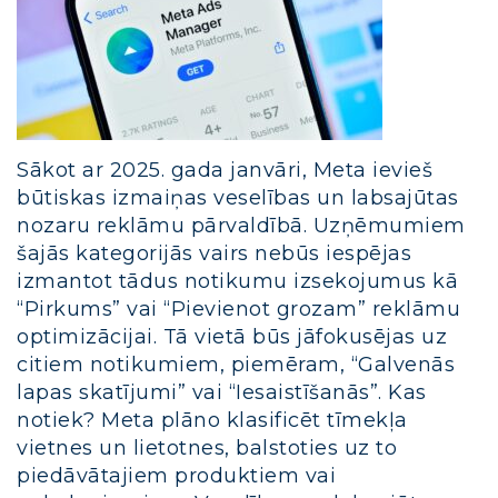
Sākot ar 2025. gada janvāri, Meta ievieš
būtiskas izmaiņas veselības un labsajūtas
nozaru reklāmu pārvaldībā. Uzņēmumiem
šajās kategorijās vairs nebūs iespējas
izmantot tādus notikumu izsekojumus kā
“Pirkums” vai “Pievienot grozam” reklāmu
optimizācijai. Tā vietā būs jāfokusējas uz
citiem notikumiem, piemēram, “Galvenās
lapas skatījumi” vai “Iesaistīšanās”. Kas
notiek? Meta plāno klasificēt tīmekļa
vietnes un lietotnes, balstoties uz to
piedāvātajiem produktiem vai