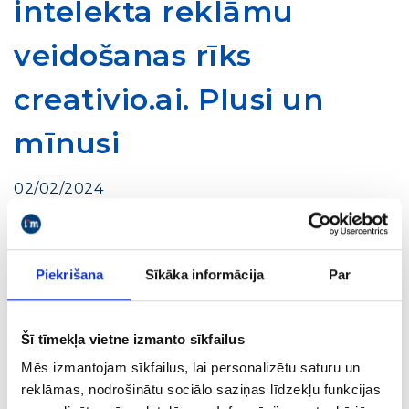
intelekta reklāmu
veidošanas rīks
creativio.ai. Plusi un
mīnusi
02/02/2024
Bloga raksti par digitālo mārketingu
Digitālā mārketinga iespējas
Mākslīgais intelekts
Piekrišana
Sīkāka informācija
Par
Šī tīmekļa vietne izmanto sīkfailus
Mēs izmantojam sīkfailus, lai personalizētu saturu un
reklāmas, nodrošinātu sociālo saziņas līdzekļu funkcijas