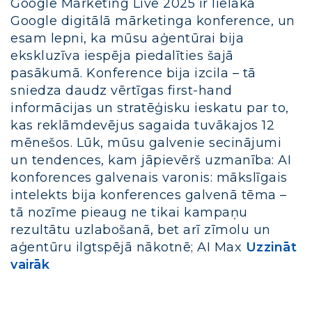
Google Marketing Live 2025 ir lielākā
Google digitālā mārketinga konference, un
esam lepni, ka mūsu aģentūrai bija
ekskluzīva iespēja piedalīties šajā
pasākumā. Konference bija izcila – tā
sniedza daudz vērtīgas first-hand
informācijas un stratēģisku ieskatu par to,
kas reklāmdevējus sagaida tuvākajos 12
mēnešos. Lūk, mūsu galvenie secinājumi
un tendences, kam jāpievērš uzmanība: AI
konforences galvenais varonis: mākslīgais
intelekts bija konferences galvenā tēma –
tā nozīme pieaug ne tikai kampaņu
rezultātu uzlabošanā, bet arī zīmolu un
aģentūru ilgtspējā nākotnē; AI Max
Uzzināt
vairāk