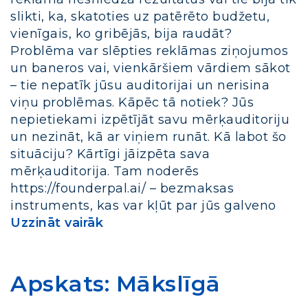
slikti, ka, skatoties uz patērēto budžetu,
vienīgais, ko gribējās, bija raudāt?
Problēma var slēpties reklāmas ziņojumos
un baneros vai, vienkāršiem vārdiem sākot
– tie nepatīk jūsu auditorijai un nerisina
viņu problēmas. Kāpēc tā notiek? Jūs
nepietiekami izpētījāt savu mērķauditoriju
un nezināt, kā ar viņiem runāt. Kā labot šo
situāciju? Kārtīgi jāizpēta sava
mērķauditorija. Tam noderēs
https://founderpal.ai/ – bezmaksas
instruments, kas var kļūt par jūs galveno
Uzzināt vairāk
Apskats: Mākslīgā