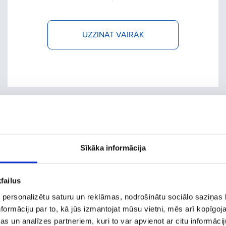
UZZINĀT VAIRĀK
SEO
case study
Sīkāka informācija
failus
+354% traffic pieaugums pēc izmaiņu ieviešanas
 personalizētu saturu un reklāmas, nodrošinātu sociālo saziņas l
mājaslapā
formāciju par to, kā jūs izmantojat mūsu vietni, mēs arī kopīgo
s un analīzes partneriem, kuri to var apvienot ar citu informācij
Viss ģeniālais ir vienkāršs! Šajā case study par SEO