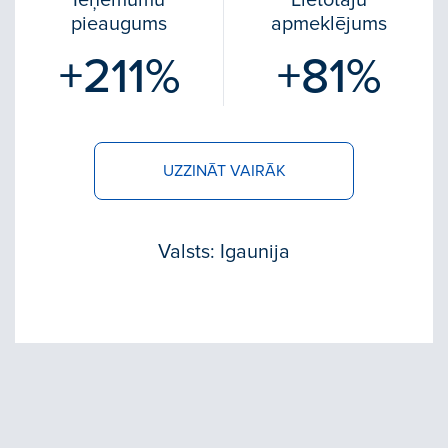
Ieņēmumu
Lietotāju
pieaugums
apmeklējums
+211%
+81%
UZZINĀT VAIRĀK
Valsts: Igaunija