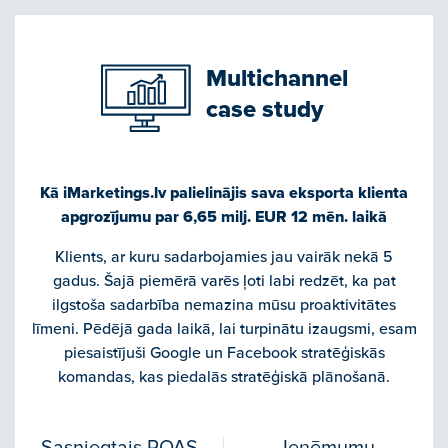
Multichannel
case study
Kā iMarketings.lv palielinājis sava eksporta klienta
apgrozījumu par 6,65 milj. EUR 12 mēn. laikā
Klients, ar kuru sadarbojamies jau vairāk nekā 5
gadus. Šajā piemērā varēs ļoti labi redzēt, ka pat
ilgstoša sadarbība nemazina mūsu proaktivitātes
līmeni. Pēdējā gada laikā, lai turpinātu izaugsmi, esam
piesaistījuši Google un Facebook stratēģiskās
komandas, kas piedalās stratēģiskā plānošanā.