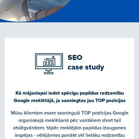
SEO
case study
Kā mājaslapai iedot spēcīgu papildus redzamību
Google meklētājā, ja sasniegtas jau TOP pozīcijas
Mūsu klientam esam sasnieguši TOP pozīcijas Google
organiskajā meklēšanā pēc vairākiem short tail
atslēgvārdiem, tāpēc meklējām papildus izaugsmes
iespējas - vēlējāmies panākt vēl lielāku redzamību