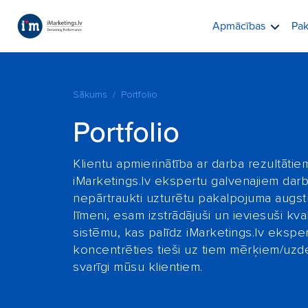
Apmācības
Pak
Sākums
Portfolio
Portfolio
Klientu apmierinātība ar darba rezultātie
iMarketings.lv ekspertu galvenajiem dar
nepārtraukti uzturētu pakalpojuma augstu
līmeni, esam izstrādājuši un ieviesuši kva
sistēmu, kas palīdz iMarketings.lv ekspe
koncentrēties tieši uz tiem mērķiem/uzd
svarīgi mūsu klientiem.