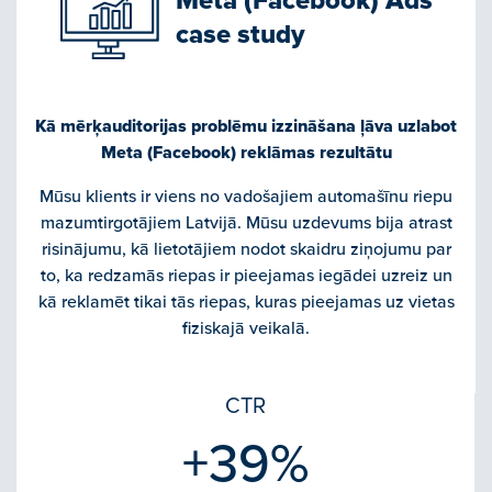
Meta (Facebook) Ads
case study
Kā mērķauditorijas problēmu izzināšana ļāva uzlabot
Meta (Facebook) reklāmas rezultātu
Mūsu klients ir viens no vadošajiem automašīnu riepu
mazumtirgotājiem Latvijā. Mūsu uzdevums bija atrast
risinājumu, kā lietotājiem nodot skaidru ziņojumu par
to, ka redzamās riepas ir pieejamas iegādei uzreiz un
kā reklamēt tikai tās riepas, kuras pieejamas uz vietas
fiziskajā veikalā.
CTR
+39%