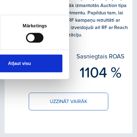
rezultāti atšķiras no visbiežāk izmantotās Auction tipa
kampaņas, veicām eksperimentu. Papildus tam, lai
noskaidrotu kā atšķiras RF kampaņu rezultāti ar
Mārketings
atšķirīgu optimizāciju, esam izveidojuši arī RF ar Reach
optimizāciju.
Sasniegtā auditorija
Sasniegtais ROAS
Atļaut visu
411 406
1104 %
UZZINĀT VAIRĀK