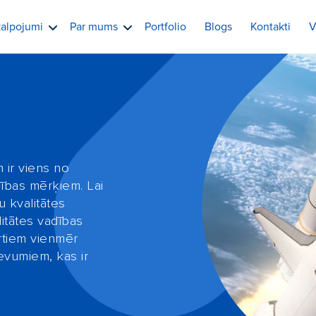
alpojumi
Par mums
Portfolio
Blogs
Kontakti
V
m ir viens no
bības mērķiem. Lai
 kvalitātes
litātes vadības
rtiem vienmēr
evumiem, kas ir