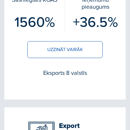
Sasniegtais ROAS
Ieņēmumu
pieaugums
1560%
+36.5%
UZZINĀT VAIRĀK
Eksports 8 valstīs
Export