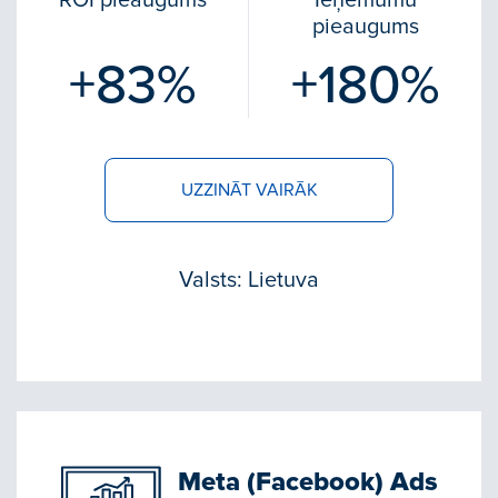
ROI pieaugums
Ieņēmumu
pieaugums
+83%
+180%
UZZINĀT VAIRĀK
Valsts: Lietuva
Meta (Facebook) Ads