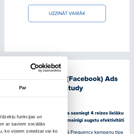
UZZINĀT VAIRĀK
Meta (Facebook) Ads
case study
Par
Kā ar Meta (Facebook) Ads sasniegt 4 reizes lielāku
īdzekļu funkcijas un
mērķauditoriju, noturot nemainīgi augstu efektivitāti
jam ar saviem sociālās
u, ko viņiem sniedzat vai ko
Lai noskaidrotu, kā Reach & Frequency kampaņu tipa