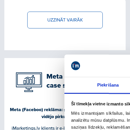
UZZINĀT VAIRĀK
Meta (Facebook) Ads
case study
Piekrišana
Šī tīmekļa vietne izmanto sīk
Meta (Faceboo) reklāma: gandrīz dubultojām (+93%)
Mēs izmantojam sīkfailus, lai
vidējo pirkuma vērtību
analizētu mūsu datplūsmu. In
saziņas līdzekļu, reklamēšana
iMarketings.lv klients ir e-komercijas uzņēmums, kas