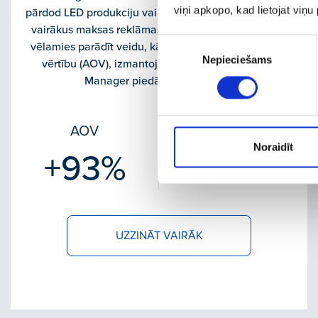
viņi apkopo, kad lietojat viņ
pārdod LED produkciju vairākās ES valstīs, izmantojot
vairākus maksas reklāmas kanālus. Šajā case study
Piekrišanas
vēlamies parādīt veidu, kā palielināt vidējā pirkuma
Nepieciešams
izvēle
vērtību (AOV), izmantojot Meta (Facebook) Ads
Manager piedāvātās iespējas.
AOV
ROAS
Noraidīt
+93%
+58%
UZZINĀT VAIRĀK