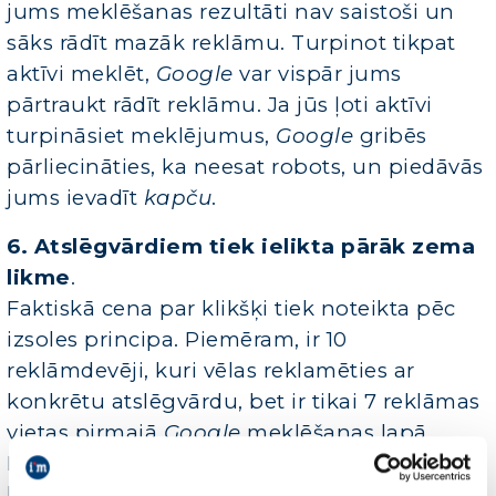
jums meklēšanas rezultāti nav saistoši un
sāks rādīt mazāk reklāmu. Turpinot tikpat
aktīvi meklēt,
Google
var vispār jums
pārtraukt rādīt reklāmu. Ja jūs ļoti aktīvi
turpināsiet meklējumus,
Google
gribēs
pārliecināties, ka neesat robots, un piedāvās
jums ievadīt
kapču
.
6. Atslēgvārdiem tiek ielikta pārāk zema
likme
.
Faktiskā cena par klikšķi tiek noteikta pēc
izsoles principa. Piemēram, ir 10
reklāmdevēji, kuri vēlas reklamēties ar
konkrētu atslēgvārdu, bet ir tikai 7 reklāmas
vietas pirmajā
Google
meklēšanas lapā.
Katrs pasaka, cik viņš ir gatavs maksāt par
klikšķi. Ja jūsu norādītā cena ir viszemākā,