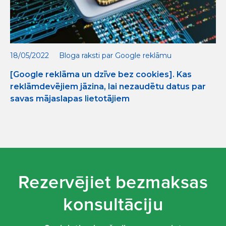
18/05/2022
Bloga raksti par Google reklāmu
[Google reklāma un dzīve bez cookies]. Kas
reklāmdevējiem jāzina, lai nezaudētu datus par
savas mājaslapas lietotājiem
Rezervējiet bezmaksas
konsultāciju