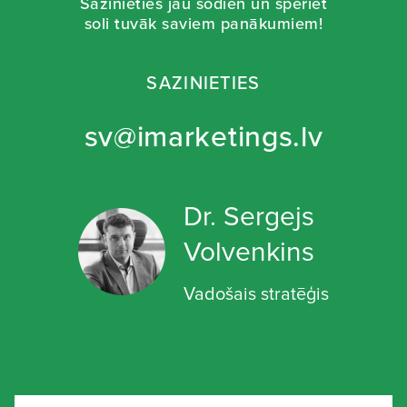
Sazinieties jau šodien un speriet
soli tuvāk saviem panākumiem!
SAZINIETIES
sv@imarketings.lv
Dr. Sergejs
Volvenkins
Vadošais stratēģis