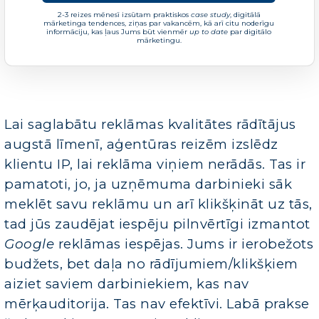
2-3 reizes mēnesī izsūtam praktiskos
case study
, digitālā
mārketinga tendences, ziņas par vakancēm, kā arī citu noderīgu
informāciju, kas ļaus Jums būt vienmēr
up to date
par digitālo
mārketingu.
Lai saglabātu reklāmas kvalitātes rādītājus
augstā līmenī, aģentūras reizēm izslēdz
klientu IP, lai reklāma viņiem nerādās. Tas ir
pamatoti, jo, ja uzņēmuma darbinieki sāk
meklēt savu reklāmu un arī klikšķināt uz tās,
tad jūs zaudējat iespēju pilnvērtīgi izmantot
Google
reklāmas iespējas. Jums ir ierobežots
budžets, bet daļa no rādījumiem/klikšķiem
aiziet saviem darbiniekiem, kas nav
mērķauditorija. Tas nav efektīvi. Labā prakse