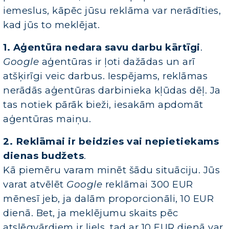
iemeslus, kāpēc jūsu reklāma var nerādīties,
kad jūs to meklējat.
1. Aģentūra nedara savu darbu kārtīgi
.
Google
aģentūras ir ļoti dažādas un arī
atšķirīgi veic darbus. Iespējams, reklāmas
nerādās aģentūras darbinieka kļūdas dēļ. Ja
tas notiek pārāk bieži, iesakām apdomāt
aģentūras maiņu.
2. Reklāmai ir beidzies vai nepietiekams
dienas budžets
.
Kā piemēru varam minēt šādu situāciju. Jūs
varat atvēlēt
Google
reklāmai 300 EUR
mēnesī jeb, ja dalām proporcionāli, 10 EUR
dienā. Bet, ja meklējumu skaits pēc
atslēgvārdiem ir liels, tad ar 10 EUR dienā var