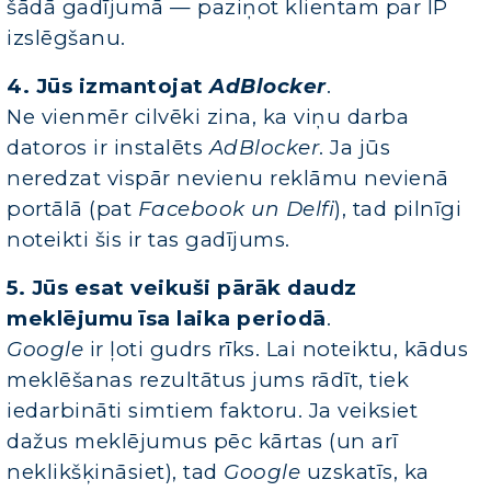
šādā gadījumā — paziņot klientam par IP
izslēgšanu.
4. Jūs izmantojat
AdBlocker
.
Ne vienmēr cilvēki zina, ka viņu darba
datoros ir instalēts
AdBlocker
. Ja jūs
neredzat vispār nevienu reklāmu nevienā
portālā (pat
Facebook un Delfi
), tad pilnīgi
noteikti šis ir tas gadījums.
5. Jūs esat veikuši pārāk daudz
meklējumu īsa laika periodā
.
Google
ir ļoti gudrs rīks. Lai noteiktu, kādus
meklēšanas rezultātus jums rādīt, tiek
iedarbināti simtiem faktoru. Ja veiksiet
dažus meklējumus pēc kārtas (un arī
neklikšķināsiet), tad
Google
uzskatīs, ka