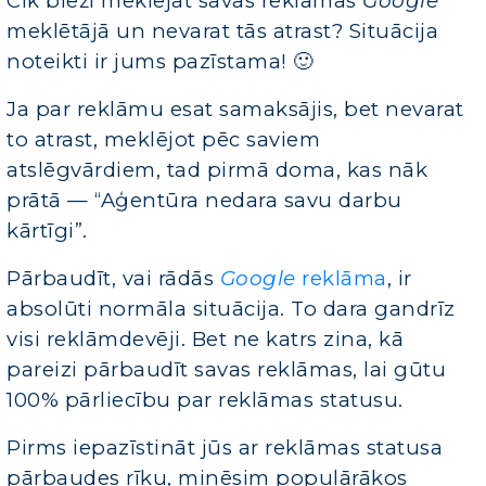
Cik bieži meklējat savas reklāmas
Google
meklētājā un nevarat tās atrast? Situācija
noteikti ir jums pazīstama! 🙂
Ja par reklāmu esat samaksājis, bet nevarat
to atrast, meklējot pēc saviem
atslēgvārdiem, tad pirmā doma, kas nāk
prātā — “Aģentūra nedara savu darbu
kārtīgi”.
Pārbaudīt, vai rādās
Google
reklāma
, ir
absolūti normāla situācija. To dara gandrīz
visi reklāmdevēji. Bet ne katrs zina, kā
pareizi pārbaudīt savas reklāmas, lai gūtu
100% pārliecību par reklāmas statusu.
Pirms iepazīstināt jūs ar reklāmas statusa
pārbaudes rīku, minēsim populārākos