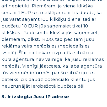
arī nepietikt. Piemēram, ja viena klikšķa
cena ir 1 EUR un meklējumu ir tik daudz, ka
jūs varat saņemt 100 klikšķu dienā, tad ar
budžetu 10 EUR jūs saņemsiet tikai 10
klikšķus.. Ja desmito klikšķi jūs saņemsiet,
piemēram, plkst. 14.00, tad pēc tam jūsu
reklāma vairs nerādīsies (nepiedalīsies
izsolē). Šī ir pietiekami izplatīta situācija,
kurā aģentūra nav vainīga, ka jūsu reklāmas
nerādās. Vienīgi jāatceras, ka laba aģentūra
jūs vienmēr informēs par šo situāciju un
pateiks, cik daudz potenciālo klientu jūs
neuzrunājāt ierobežotā budžeta dēļ.
3. Ir izslēgta Jūsu IP adrese
.