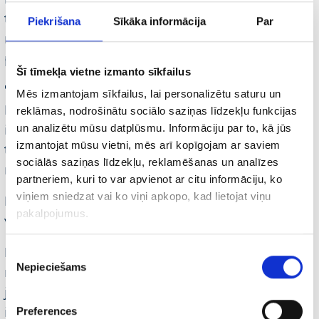
tad ir maza iespējamība, ka jūsu reklāma
Piekrišana
Sīkāka informācija
Par
rādīsies pēc konkrētā meklēšanas
pieprasījuma.
Šī tīmekļa vietne izmanto sīkfailus
7. Vainīgs ir pats reklāmdevējs.
Mēs izmantojam sīkfailus, lai personalizētu saturu un
Piemēram, ja reklāmdevējs veic tehniskās
reklāmas, nodrošinātu sociālo saziņas līdzekļu funkcijas
izmaiņas mājaslapas linkos un nepaziņo par
un analizētu mūsu datplūsmu. Informāciju par to, kā jūs
izmantojat mūsu vietni, mēs arī kopīgojam ar saviem
to aģentūrai, tad
Google
var nopauzēt
sociālās saziņas līdzekļu, reklamēšanas un analīzes
reklāmas ziņojumus ar salauztiem linkiem.
partneriem, kuri to var apvienot ar citu informāciju, ko
viņiem sniedzat vai ko viņi apkopo, kad lietojat viņu
Noskatāties arī video par iemesliem, kāpēc
pakalpojumus.
var nerādīties Google reklāma
Kā redzams, tad ir vairāki iemesli, kāpēc
Piekrišanas
Nepieciešams
izvēle
reklāma var nerādīties. Lai noskaidrotu, vai
jūsu
Google
reklāma šobrīd rādās, mēs
ieteiktu sazināties ar apkalpojošo aģentūru
Preferences