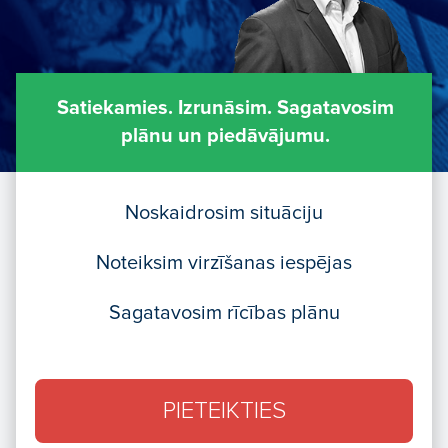
Satiekamies. Izrunāsim. Sagatavosim
plānu un piedāvājumu.
Noskaidrosim situāciju
Noteiksim virzīšanas iespējas
Sagatavosim rīcības plānu
PIETEIKTIES