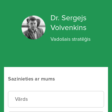
SAZINIETIES
sv@imarketings.lv
Dr. Sergejs
Volvenkins
Vadošais stratēģis
Sazinieties ar mums