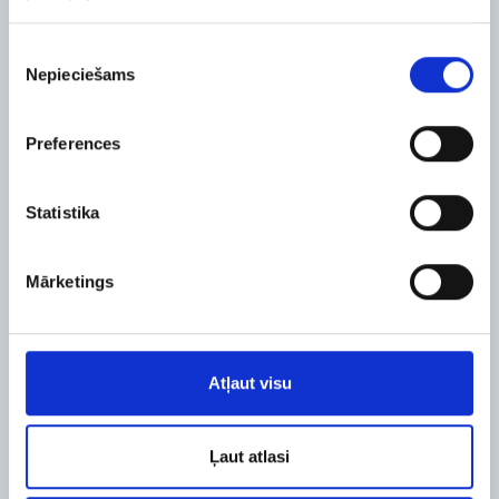
stāsti
Piekrišanas
Nepieciešams
izvēle
Preferences
E-komercija
Eksports
Statistika
Mārketings
Ieņēmumu
Reklāmas budžeta
pieaugums
pieaugums
+2725%
+377%
Atļaut visu
Ļaut atlasi
Ieņēmumu pieaugums no Facebook Ads