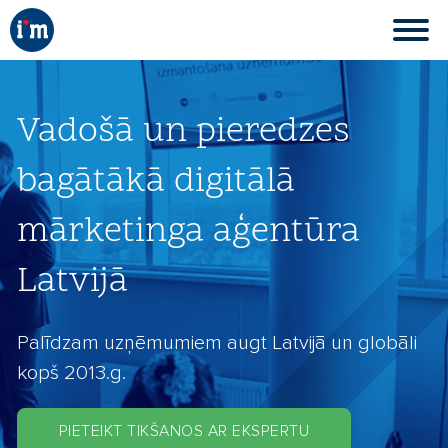
Vadošā un pieredzes
bagātākā digitālā
mārketinga aģentūra
Latvijā
Palīdzam uzņēmumiem augt Latvijā un globāli
kopš 2013.g.
PIETEIKT TIKŠANOS AR EKSPERTU