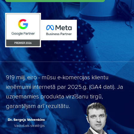
919 milj. eiro - mūsu e-komercijas klientu
ieņēmumi internetā par 2025.g. (GA4 dati). Ja
uzņemamies produkta virzīšanu tirgū,
garantējam arī rezultātu.
Dr. Sergejs Volvenkins
Vadošais stratēģis