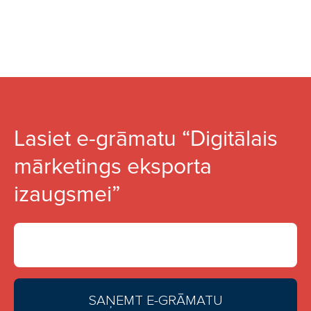
Lasiet e-grāmatu “Digitālais
mārketings eksporta
izaugsmei”
Email Address *