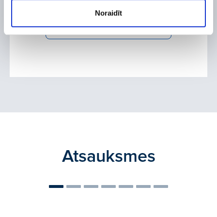
Noraidīt
UZZINĀT VAIRĀK
Atsauksmes