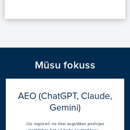
Mūsu fokuss
AEO (ChatGPT, Claude,
Gemini)
Jūs iegūsiet: ne tikai augstākas pozīcijas