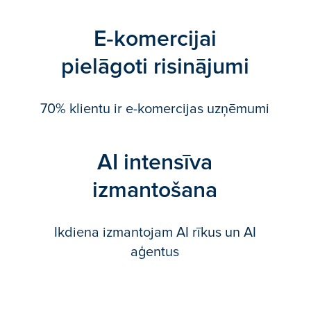
Palīdzam augt klientiem vairāk nekā
20 valstīs
E‑komercijai
pielāgoti risinājumi
70% klientu ir e-komercijas uzņēmumi
AI intensīva
izmantošana
Ikdiena izmantojam AI rīkus un AI
aģentus