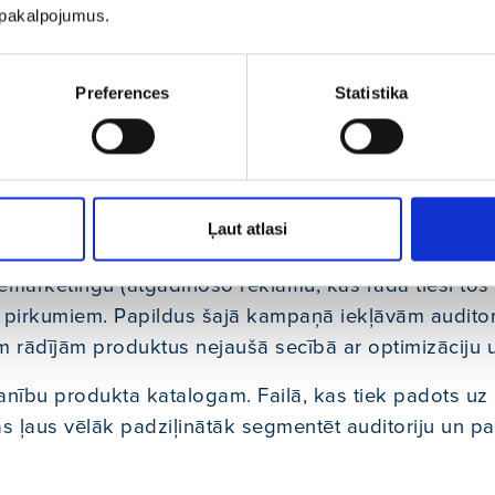
 ka Facebook orientēsies uz cilvēkiem, kas ar lielā
u pakalpojumus.
eidā tiek ģenerēts ne tikai lēts, bet arī pēc iespējas k
tu skaits. Šie apskatītie produkti tiek uzskaitīti kā m
līdzību.
Preferences
Statistika
torijas (3-5%), ko veidojām no tiem lietotājiem, kas
rkumiem, kas nozīme, ka Facebook, atlasot lietotājus
roduktu.
Ļaut atlasi
s apmeklēja mājaslapu un apskatījās produktus vai 
emārketingu (atgādinošo reklāmu, kas rāda tieši tos 
 pirkumiem. Papildus šajā kampaņā iekļāvām auditorij
m rādījām produktus nejaušā secībā ar optimizāciju u
nību produkta katalogam. Failā, kas tiek padots uz F
s ļaus vēlāk padziļinātāk segmentēt auditoriju un pa