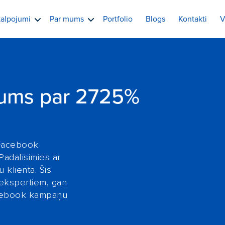
alpojumi
Par mums
Portfolio
Blogs
Kontakti
V
ums par 2725%
 Facebook
adalīsimies ar
klienta. Šis
 ekspertiem, gan
acebook kampaņu