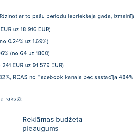
īdzinot ar to pašu periodu iepriekšējā gadā, izmainīj
EUR uz 18 916 EUR)
no 0.24% uz 1.69%)
06% (no 64 uz 1860)
3 241 EUR uz 91 579 EUR)
 82%, ROAS no Facebook kanāla pēc sastādīja 484%
a rakstā:
Reklāmas budžeta
pieaugums