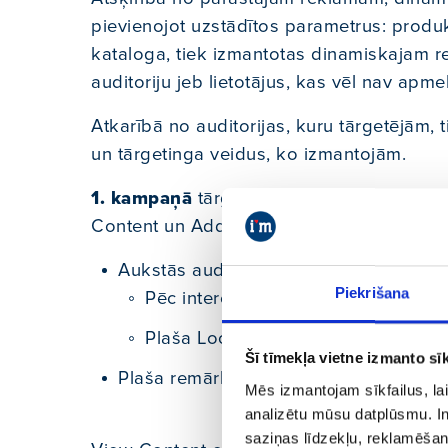
pievienojot uzstādītos parametrus: produkt
kataloga, tiek izmantotas dinamiskajam r
auditoriju jeb lietotājus, kas vēl nav apme
Atkarībā no auditorijas, kuru tārgetējām,
un tārgetinga veidus, ko izmantojām.
1. kampaņā
tārgetējām plašas auditorijas
Content un Add to Cart), tāpēc tika izvēlē
Aukstās auditorijas:
Piekrišana
Pēc interesēm un norādītajām profe
Plaša Lookalike auditorija – 10%,
Šī tīmekļa vietne izmanto sīk
Plaša remārketinga (mājaslapas apmeklē
Mēs izmantojam sīkfailus, lai
analizētu mūsu datplūsmu. In
saziņas līdzekļu, reklamēšana