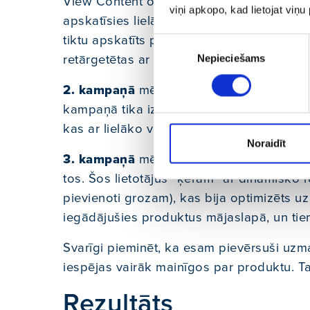
View Content optimizācijas izvēle nozīmē,
viņi apkopo, kad lietojat viņ
apskatīsies lielāku produktu skaitu. Šādā v
tiktu apskatīts pēc iespējas lielāks produk
Piekrišanas
retārgetētas ar dinamiskā remārketinga pa
Nepieciešams
izvēle
2. kampaņā
mēs tārgetējām Lookalike audi
kampaņā tika izmantota optimizācija uz pi
kas ar lielāko varbūtību nopirks klienta p
Noraidīt
3. kampaņā
mēs uzrunājām lietotājus, ka
tos. Šos lietotājus “ķērām” ar dinamisko r
pievienoti grozam), kas bija optimizēts uz
iegādājušies produktus mājaslapā, un tie
Svarīgi pieminēt, ka esam pievērsuši uzma
iespējas vairāk mainīgos par produktu. Ta
Rezultāts