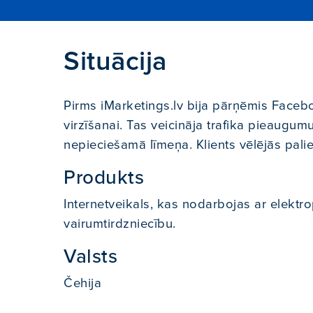
Situācija
Pirms iMarketings.lv bija pārņēmis Face
virzīšanai. Tas veicināja trafika pieaugu
nepieciešamā līmeņa. Klients vēlējās pali
Produkts
Internetveikals, kas nodarbojas ar elekt
vairumtirdzniecību.
Valsts
Čehija