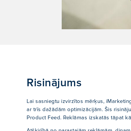
Risinājums
Lai sasniegtu izvirzītos mērķus, iMarketi
ar trīs dažādām optimizācijām. Šis risinā
Product Feed. Reklāmas izskatās tāpat kā
Atšķirībā no parastajām reklāmām, dinami