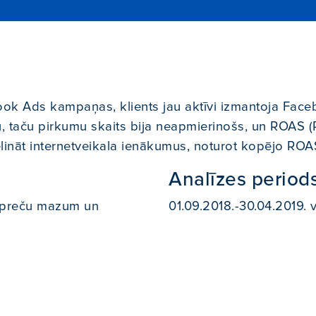
book Ads kampaņas, klients jau aktīvi izmantoja Fac
mu, taču pirkumu skaits bija neapmierinošs, un ROAS 
elināt internetveikala ienākumus, noturot kopējo ROA
Analīzes period
ropreču mazum un
01.09.2018.-30.04.2019. 