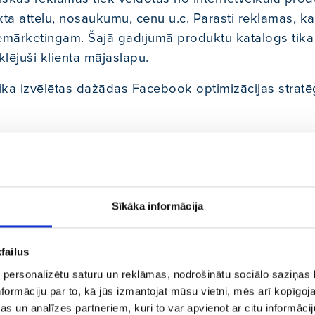
a attēlu, nosaukumu, cenu u.c. Parasti reklāmas, kas
emārketingam. Šajā gadījumā produktu katalogs tika i
klējuši klienta mājaslapu.
 tika izvēlētas dažādas Facebook optimizācijas strat
, no kurām mēs vēlējāmies saņemt pēc iespējas lētāk
ta View Content optimizācija. Auditorijas:
Sīkāka informācija
sijām (nozares profesionāļi),
failus
tāji) auditorija – 180 dienas.
 personalizētu saturu un reklāmas, nodrošinātu sociālo saziņas l
formāciju par to, kā jūs izmantojat mūsu vietni, mēs arī kopīgo
s un analīzes partneriem, kuri to var apvienot ar citu informācij