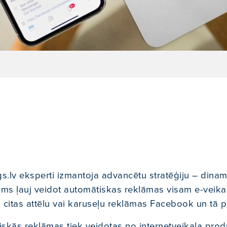
ngs.lv eksperti izmantoja advancētu stratēģiju – din
jums ļauj veidot automātiskas reklāmas visam e-veika
 citas attēlu vai karuseļu reklāmas Facebook un tā p
skās reklāmas tiek veidotas no internetveikala prod