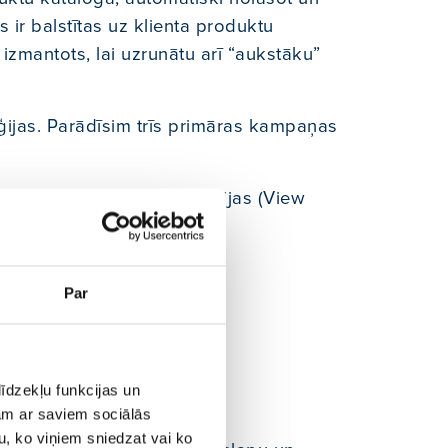
 ir balstītas uz klienta produktu
zmantots, lai uzrunātu arī “aukstāku”
ēģijas. Parādīsim trīs primāras kampaņas
u trafiku un mikrokonversijas (View
Par
īdzekļu funkcijas un
jam ar saviem sociālās
u, ko viņiem sniedzat vai ko