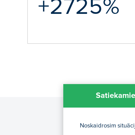
+2725%
Satiekamie
Noskaidrosim situāci