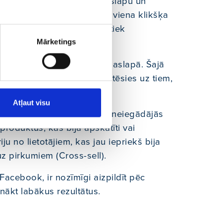
ku varbūtību pāries uz mājaslapu un
valitatīvāks trafiks, lai no viena klikšķa
ikrokonversijas, kas vēlāk tiek
Mārketings
 ir iegādājušies preces mājaslapā. Šajā
, kam rādīt reklāmu, orientēsies uz tiem,
Atļaut visu
pievienoja tos grozam, bet neiegādājās
produktus, kas bija apskatīti vai
u no lietotājiem, kas jau iepriekš bija
z pirkumiem (Cross-sell).
acebook, ir nozīmīgi aizpildīt pēc
nākt labākus rezultātus.