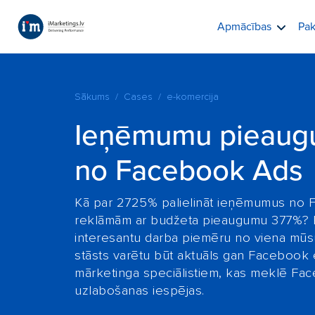
Apmācības
Pak
Sākums
Cases
e-komercija
Ieņēmumu pieaug
no Facebook Ads
Kā par 2725% palielināt ieņēmumus no
reklāmām ar budžeta pieaugumu 377%? P
interesantu darba piemēru no viena mūsu 
stāsts varētu būt aktuāls gan Facebook
mārketinga speciālistiem, kas meklē F
uzlabošanas iespējas.