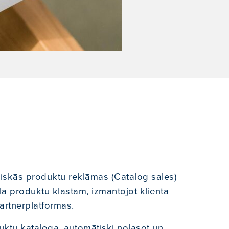
amiskās produktu reklāmas (Catalog sales)
la produktu klāstam, izmantojot klienta
artnerplatformās.
uktu kataloga, automātiski nolasot un