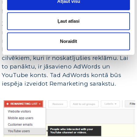
nav pārdomājis un izvēlējies konkurentu
Atļaut visu
piedāvājumu.
Ļaut atlasi
Zinot, ka potenciālais klients ir noskatījies
mūsu YouTube video reklāmu, ir iespēja
rādīt viņam atgādinošu reklāmu. Jā, tieši tā!
Noraidīt
Ir iespēja rādīt atgādinošo reklāmu tiem
cilvēkiem, kuri ir noskatījušies reklāmu. Lai
to panāktu, ir jāsavieno AdWords un
YouTube konts. Tad AdWords kontā būs
iespēja izveidot Remarketing sarakstu.