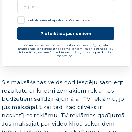
Piekrītu saņemt epastus no iMarketings.lv.
Pieteikties jaunumiem
2-3 reizes mēnesī izsūtam praktiskos
case study
, digitālā
mārketinga tendences, ziņas par vakancēm, kā arī citu noderīgu
informāciju, kas ļaus Jums būt vienmēr
up to date
par digitālo
mārketingu.
Šis maksāšanas veids dod iespēju sasniegt
rezultātu ar krietni zemākiem reklāmas
budžetiem salīdzinājumā ar TV reklāmu, jo
jūs maksājat tikai tad, kad cilvēks ir
noskatījies reklāmu. TV reklāmas gadījumā
Jūs maksājat par video klipa sekundēm
(pērkat sekundes, nevis skatījumus), kur