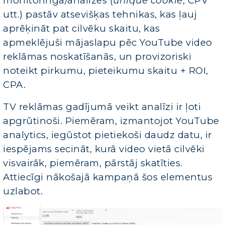
monitoringa/analīzes (
unique cookie
, CPV
utt.) pastāv atsevišķas tehnikas, kas ļauj
aprēķināt pat cilvēku skaitu, kas
apmeklējuši mājaslapu pēc YouTube video
reklāmas noskatīšanās, un provizoriski
noteikt pirkumu, pieteikumu skaitu + ROI,
CPA.
TV reklāmas gadījumā veikt analīzi ir ļoti
apgrūtinoši. Piemēram, izmantojot YouTube
analytics, iegūstot pietiekoši daudz datu, ir
iespējams secināt, kurā video vietā cilvēki
visvairāk, piemēram, pārstāj skatīties.
Attiecīgi nākošajā kampaņā šos elementus
uzlabot.