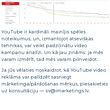
YouTube ir kardināli mainījis spēles
noteikumus, un, izmantojot atsevišķas
tehnikas, var veikt padziļinātu video
kampaņu analīzi. Un kā jau zināms: ja mēs
varam izmērīt, tad mēs varam pilnveidot.
Ja jūs vēlaties noskaidrot, kā YouTube video
reklāma var palīdzēt sasniegt
mārketinga/pārdošanas mērķus, piesakieties
uz konsultāciju — sv@imarketings.lv.