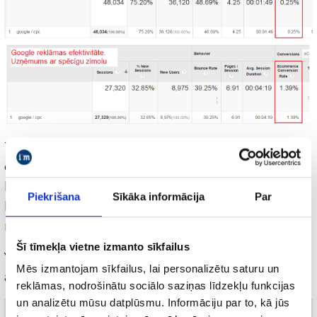
Tālāk redzam produkta meklējumu
dinamiku pirms un pēc YouTube reklāmas
kampaņām. Pēc YouTube reklāmas
Piekrišana
Sīkāka informācija
Par
kampaņas strauji pieaug produkta
meklējumu skaits.
Šī tīmekļa vietne izmanto sīkfailus
YouTube ļauj lieliski veicināt zīmola
Mēs izmantojam sīkfailus, lai personalizētu saturu un
atpazīstamību.
reklāmas, nodrošinātu sociālo saziņas līdzekļu funkcijas
un analizētu mūsu datplūsmu. Informāciju par to, kā jūs