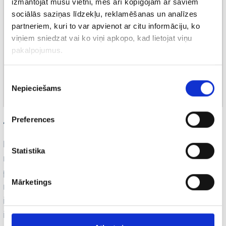
izmantojat mūsu vietni, mēs arī kopīgojam ar saviem
sociālās saziņas līdzekļu, reklamēšanas un analīzes
partneriem, kuri to var apvienot ar citu informāciju, ko
viņiem sniedzat vai ko viņi apkopo, kad lietojat viņu
pakalpojumus.
Piekrišanas
Nepieciešams
izvēle
Preferences
4. Elastīgums
Mārketinga eksperti zina, ka lietotājs var arī
Statistika
neveikt vērtīgo darbību mājaslapā (pirkums,
pieteikums utt.) uzreiz pēc video
Mārketings
noskatīšanās vai arī klikšķa uz reklāmas. Bet
ir ārkārtīgi svarīgi “sildīt” potenciālā klienta
interesi par produktu/akciju, kamēr viņš vēl