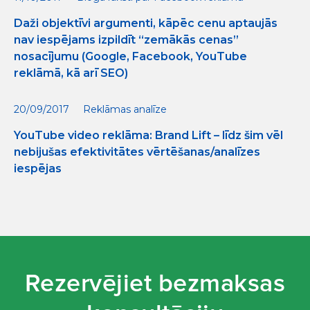
Daži objektīvi argumenti, kāpēc cenu aptaujās
nav iespējams izpildīt “zemākās cenas”
nosacījumu (Google, Facebook, YouTube
reklāmā, kā arī SEO)
20/09/2017
Reklāmas analīze
YouTube video reklāma: Brand Lift – līdz šim vēl
nebijušas efektivitātes vērtēšanas/analīzes
iespējas
Rezervējiet bezmaksas