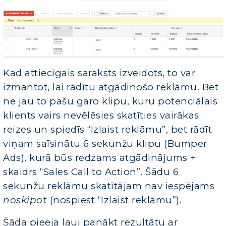
Kad attiecīgais saraksts izveidots, to var
izmantot, lai rādītu atgādinošo reklāmu. Bet
ne jau to pašu garo klipu, kuru potenciālais
klients vairs nevēlēsies skatīties vairākas
reizes un spiedīs “Izlaist reklāmu”, bet rādīt
viņam saīsinātu 6 sekunžu klipu (Bumper
Ads), kurā būs redzams atgādinājums +
skaidrs “Sales Call to Action”. Šādu 6
sekunžu reklāmu skatītājam nav iespējams
noskipot
(nospiest “Izlaist reklāmu”).
Šāda pieeja ļauj panākt rezultātu ar