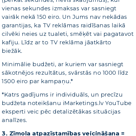
vienas sekundes izmaksas var sasniegt
vairāk nekā 150 eiro. Un Jums nav nekādas
garantijas, ka TV reklāmas raidīšanas laikā
cilvēki neies uz tualeti, smēķēt vai pagatavot
kafiju. Līdz ar to TV reklāma jāatkārto
biežāk.
Minimālie budžeti, ar kuriem var sasniegt
sākotnējos rezultātus, svārstās no 1000 līdz
1500 eiro par kampaņu.*
*Katrs gadījums ir individuāls, un precīzu
budžeta noteikšanu iMarketings.lv YouTube
eksperti veic pēc detalizētākas situācijas
analīzes.
3. Zīmola atpazīstamības veicināšana =