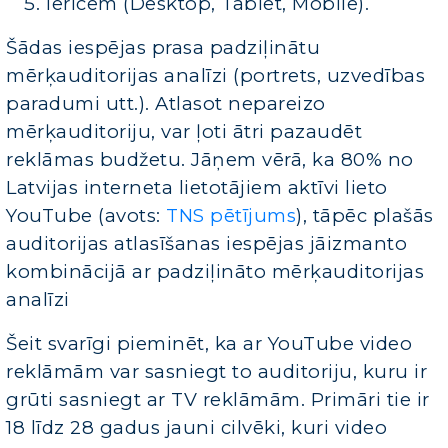
ierīcēm (Desktop, Tablet, Mobile).
Šādas iespējas prasa padziļinātu
mērķauditorijas analīzi (portrets, uzvedības
paradumi utt.). Atlasot nepareizo
mērķauditoriju, var ļoti ātri pazaudēt
reklāmas budžetu. Jāņem vērā, ka 80% no
Latvijas interneta lietotājiem aktīvi lieto
YouTube (avots:
TNS pētījums
), tāpēc plašās
auditorijas atlasīšanas iespējas jāizmanto
kombinācijā ar padziļināto mērķauditorijas
analīzi
Šeit svarīgi pieminēt, ka ar YouTube video
reklāmām var sasniegt to auditoriju, kuru ir
grūti sasniegt ar TV reklāmām. Primāri tie ir
18 līdz 28 gadus jauni cilvēki, kuri video