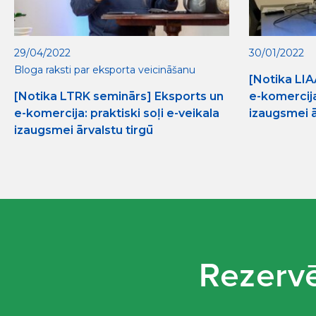
29/04/2022
30/01/2022
Bloga raksti par eksporta veicināšanu
[Notika LIA
[Notika LTRK seminārs] Eksports un
e-komercija:
e-komercija: praktiski soļi e-veikala
izaugsmei ā
izaugsmei ārvalstu tirgū
Rezervē