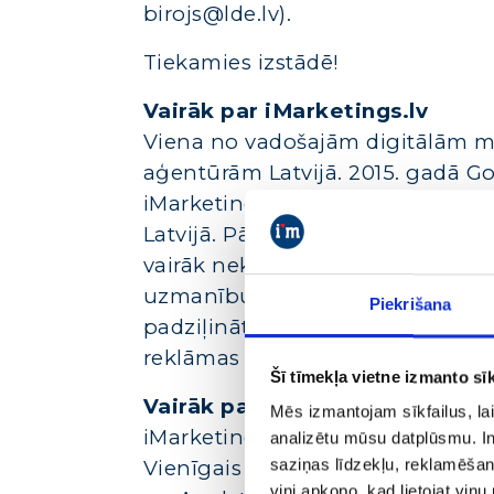
birojs@lde.lv).
Tiekamies izstādē!
Vairāk par iMarketings.lv
Viena no vadošajām digitālām m
aģentūrām Latvijā. 2015. gadā Go
iMarketings.lv par labāko Googl
Latvijā. Pārvalda klientu reklā
vairāk nekā 16 pasaules valstīs. Ī
uzmanību pievērš reklāmas ka
Piekrišana
padziļinātai analīzei, sasniedzo
reklāmas efektivitāti.
Šī tīmekļa vietne izmanto sīk
Vairāk par Dr.Sergejs Volvenk
Mēs izmantojam sīkfailus, lai
iMarketings.lv digitālās nodaļas v
analizētu mūsu datplūsmu. In
saziņas līdzekļu, reklamēšana
Vienīgais Latvijā sertificēts Go
viņi apkopo, kad lietojat viņ