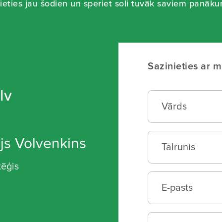
ieties jau šodien un speriet soli tuvāk saviem panāk
Sazinieties ar 
lv
js Volvenkins
tēģis