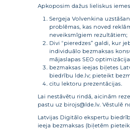
Apkoposim dažus lieliskus iemes
Sergeja Volvenkina uzstāšanas
problēmas, kas noved reklām
neveiksmīgiem rezultātiem;
Divi “pieredzes” galdi, kur 
individuālo bezmaksas konsu
mājaslapas SEO optimizācij
bezmaksas ieejas biļetes Latv
biedrību lde.lv; pieteikt bezm
citu lektoru prezentācijas.
Lai nestāvētu rindā, aicinām reze
pastu uz birojs@lde.lv. Vēstulē n
Latvijas Digitālo ekspertu biedr
ieeja bezmaksas (biļetēm pieteik