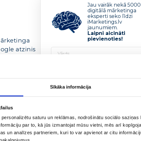
Jau vairāk nekā 5000
digitālā mārketinga
eksperti seko līdzi
iMarketings.lv
jaunumiem.
Laipni aicināti
pievienoties!
ārketinga
ogle atzinis
e aģentūru
mas kampaņas
pašu
Piekrītu saņemt epastus no iMarketings.lv.
mpaņu
Sīkāka informācija
t augstāku
Pieteikties jaunumiem
2-3 reizes mēnesī izsūtam praktiskos
case study
, digit
failus
mārketinga tendences, ziņas par vakancēm, kā arī ci
noderīgu informāciju, kas ļaus Jums būt vienmēr
up to
inu
 personalizētu saturu un reklāmas, nodrošinātu sociālo saziņas l
par digitālo mārketingu.
adītājs.
formāciju par to, kā jūs izmantojat mūsu vietni, mēs arī kopīgo
s un analīzes partneriem, kuri to var apvienot ar citu informācij
ogle AdWords
u pakalpojumus.