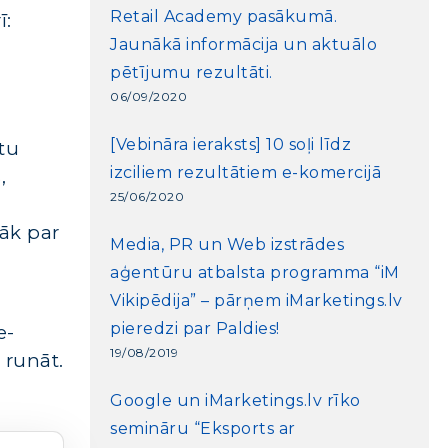
Retail Academy pasākumā.
ī:
Jaunākā informācija un aktuālo
pētījumu rezultāti.
06/09/2020
[Vebināra ieraksts] 10 soļi līdz
tu
izciliem rezultātiem e-komercijā
,
25/06/2020
rāk par
Media, PR un Web izstrādes
aģentūru atbalsta programma “iM
Vikipēdija” – pārņem iMarketings.lv
pieredzi par Paldies!
e-
19/08/2019
 runāt.
Google un iMarketings.lv rīko
semināru “Eksports ar