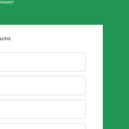
umiem!
mums