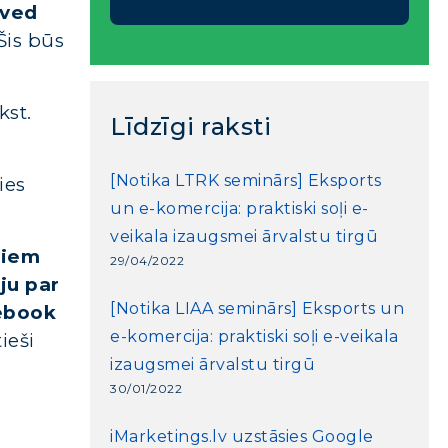
oved
 Šis būs
kst.
Līdzīgi raksti
[Notika LTRK seminārs] Eksports
ies
un e-komercija: praktiski soļi e-
veikala izaugsmei ārvalstu tirgū
diem
29/04/2022
ju par
[Notika LIAA seminārs] Eksports un
cebook
e-komercija: praktiski soļi e-veikala
ieši
izaugsmei ārvalstu tirgū
30/01/2022
iMarketings.lv uzstāsies Google