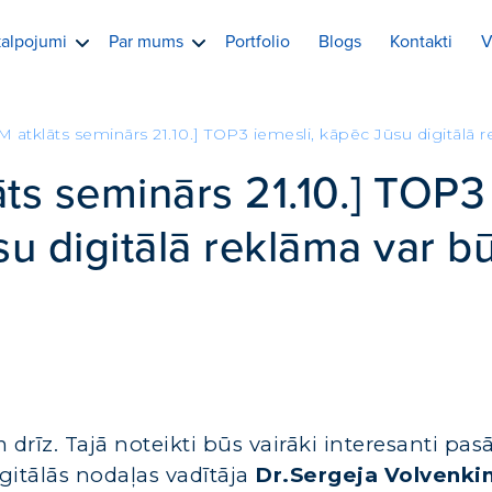
alpojumi
Par mums
Portfolio
Blogs
Kontakti
V
tklāts seminārs 21.10.] TOP3 iemesli, kāpēc Jūsu digitālā 
s seminārs 21.10.] TOP3
su digitālā reklāma var bū
drīz. Tajā noteikti būs vairāki interesanti pas
igitālās nodaļas vadītāja
Dr.Sergeja Volvenki