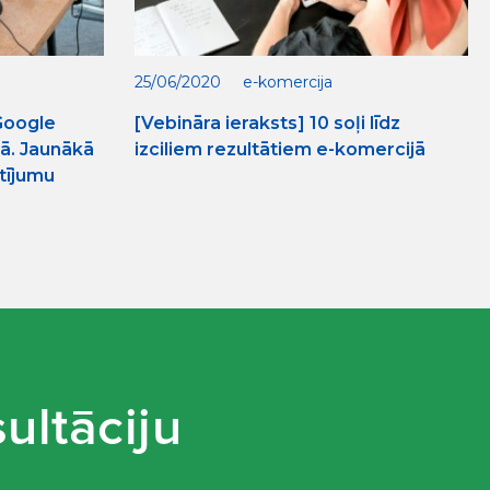
25/06/2020
e-komercija
 Google
[Vebināra ieraksts] 10 soļi līdz
ā. Jaunākā
izciliem rezultātiem e-komercijā
tījumu
ultāciju