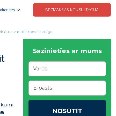
akances
BEZMAKSAS KONSULTĀCIJA
reklāma var būt neveiksmīga
Sazinieties ar mums
t
ākumi.
NOSŪTĪT
na