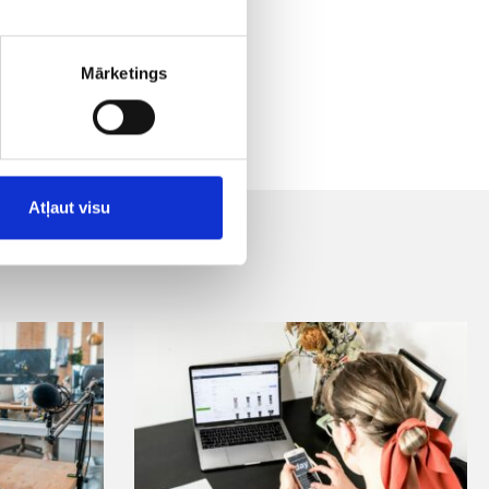
tisko
Mārketings
Atļaut visu