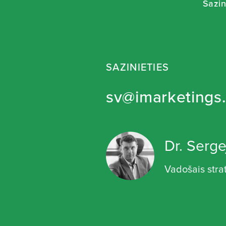
Sazin
SAZINIETIES
sv@imarketings.
Dr. Serge
Vadošais stra