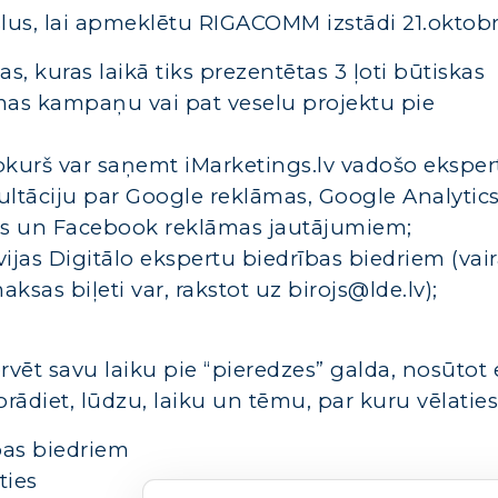
lus, lai apmeklētu RIGACOMM izstādi 21.oktobr
, kuras laikā tiks prezentētas 3 ļoti būtiskas
as kampaņu vai pat veselu projektu pie
jebkurš var saņemt iMarketings.lv vadošo eksper
ltāciju par Google reklāmas, Google Analytics
as un Facebook reklāmas jautājumiem;
ijas Digitālo ekspertu biedrības biedriem (vai
aksas biļeti var, rakstot uz birojs@lde.lv);
rvēt savu laiku pie “pieredzes” galda, nosūtot 
orādiet, lūdzu, laiku un tēmu, par kuru vēlaties
ības biedriem
ties