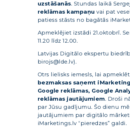
uzstāšanās
. Stundas laikā Serge
reklāmas kampaņu
vai pat vese
patiess stāsts no bagātās iMarke
Apmeklējiet izstādi 21.oktobrī. S
11.20 līdz 12.00.
Latvijas Digitālo ekspertu biedr
birojs@lde.lv).
Otrs lielisks iemesls, lai apmekl
bezmaksas saņemt iMarketings.
Google reklāmas, Google Analy
reklāmas jautājumiem
. Droši 
par Jūsu gadījumu. Šo dienu mēs 
jautājumiem par digitālo mārket
iMarketings.lv “pieredzes” galdi.