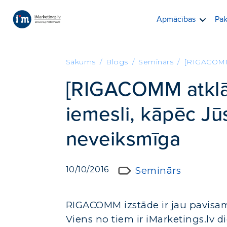
Apmācības
Pak
Sākums
Blogs
Seminārs
[RIGACOMM a
[RIGACOMM atklāt
iemesli, kāpēc Jū
neveiksmīga
10/10/2016
Seminārs
RIGACOMM izstāde ir jau pavisam 
Viens no tiem ir iMarketings.lv d