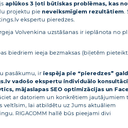
js
aplūkos 3 ļoti būtiskas problēmas, kas n
lu projektu pie
neveiksmīgiem rezultātiem
.
tings.lv ekspertu pieredzes.
ergeja Volvenkina uzstāšanas ir ieplānota no pl
ības biedriem ieeja bezmaksas (biļetēm pieteikt
ētu pasākumu, ir
iespēja pie “pieredzes” gal
lv vadošo ekspertu individuālo konsultāci
tics, mājaslapas SEO optimizācijas un Fa
nāciet ar datoriem un konkrētiem jautājumiem t
veltīsim, lai atbildētu uz Jums aktuāliem
ingu. RIGACOMM hallē būs pieejami divi