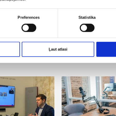
 grādu
ts Google treneris. Semināru, konferenču, prak
. Mentors.
Preferences
Statistika
Ļaut atlasi