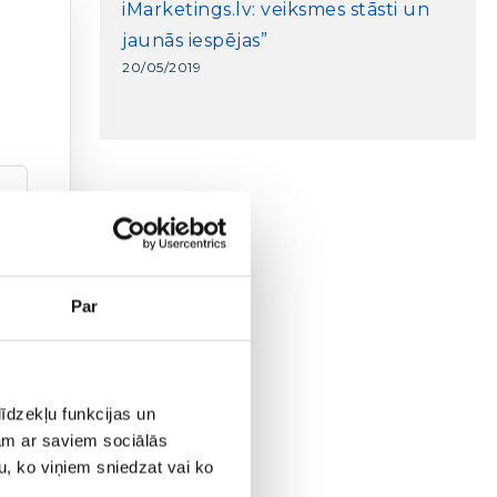
iMarketings.lv: veiksmes stāsti un
jaunās iespējas”
20/05/2019
Par
ālā
tu
 date
īdzekļu funkcijas un
jam ar saviem sociālās
u, ko viņiem sniedzat vai ko