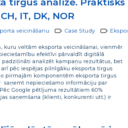
a tirgus analīze. Praktisks
 CH, IT, DK, NOR
sporta veicināšanu
Case Study
Ekspor
 kuru veltām eksporta veicināšanai, vienmēr
eciešamību efektīvi pārvaldīt digitālā
 padziļināti analizēt kampaņu rezultātus, bet
 arī pēc iespējas pilnīgāku eksporta tirgus
ena no pirmajām komponentēm eksporta tirgus
r saņemt nepieciešamo informāciju par
. Pēc Google pētījuma rezultātiem 60%
jas saņemšana (klienti, konkurenti utt.) ir