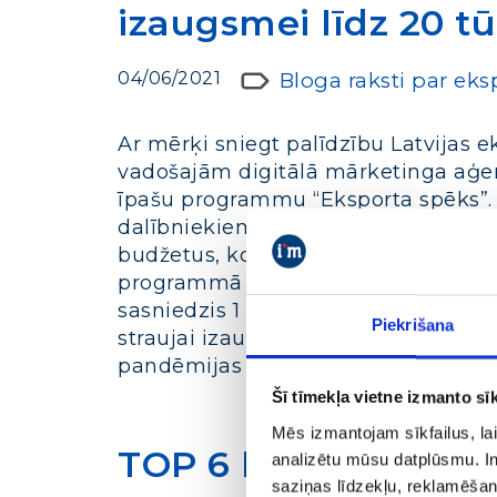
izaugsmei līdz 20 tū
04/06/2021
Bloga raksti par ek
Ar mērķi sniegt palīdzību Latvijas 
vadošajām digitālā mārketinga aģent
īpašu programmu “Eksporta spēks”.
dalībniekiem nodrošināt mārketinga
budžetus, kopumā līdz 20 tūkst. ei
programmā var pieteikties Latvija
sasniedzis 1 milj. eiro. “Eksports La
Piekrišana
straujai izaugsmei un attīstībai. Īpaš
pandēmijas
Uzzināt vairāk
Šī tīmekļa vietne izmanto sīk
Mēs izmantojam sīkfailus, lai
TOP 6 kļūdas, kuras
analizētu mūsu datplūsmu. In
saziņas līdzekļu, reklamēšana