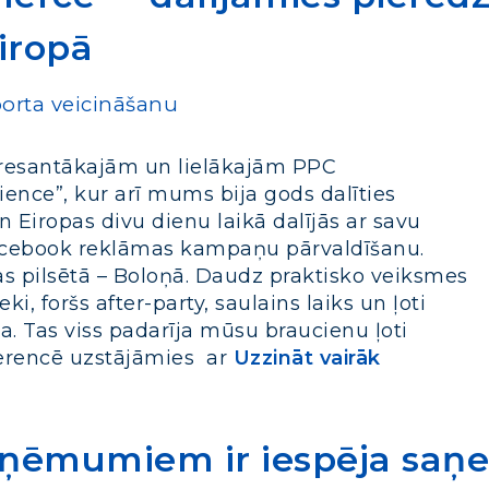
iropā
porta veicināšanu
teresantākajām un lielākajām PPC
nce”, kur arī mums bija gods dalīties
 Eiropas divu dienu laikā dalījās ar savu
acebook reklāmas kampaņu pārvaldīšanu.
ijas pilsētā – Boloņā. Daudz praktisko veiksmes
ki, foršs after-party, saulains laiks un ļoti
ļa. Tas viss padarīja mūsu braucienu ļoti
ferencē uzstājāmies ar
Uzzināt vairāk
uzņēmumiem ir iespēja saņ