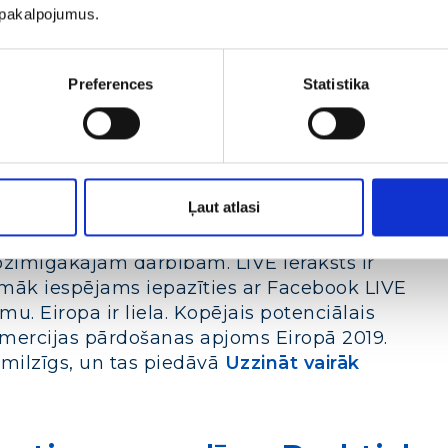
u pakalpojumus.
Preferences
Statistika
tingu
Bloga raksti par eksporta veicināša
cebook LIVE pasākums par faktoriem, kas
Ļaut atlasi
ārketinga aktivitātes eksporta tirgos. Tāpat
ģijām, virzīšanu uzsākot eksportu, un kādi
ozīmīgākajām darbībām. LIVE ieraksts ir
āk iespējams iepazīties ar Facebook LIVE
 Eiropa ir liela. Kopējais potenciālais
komercijas pārdošanas apjoms Eiropā 2019.
r milzīgs, un tas piedāvā
Uzzināt vairāk