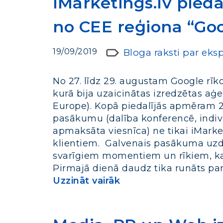
iMarketings.lv pied
no CEE reģiona “Go
19/09/2019
Bloga raksti par eks
No 27. līdz 29. augustam Google rī
kurā bija uzaicinātas izredzētas aģ
Europe). Kopā piedalījās apmēram 
pasākumu (dalība konferencē, indivi
apmaksāta viesnīca) ne tikai iMarket
klientiem. Galvenais pasākuma uzde
svarīgiem momentiem un rīkiem, kas
Pirmajā dienā daudz tika runāts par
Uzzināt vairāk