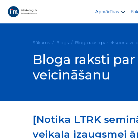
Apmācības
Pak
Sākums
Blogs
Bloga raksti par eksporta vei
Bloga raksti par
veicināšanu
[Notika LTRK seminār
veikala izaugsmei ār