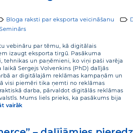
Bloga raksti par eksporta veicināšanu
D
Seminārs
tu vebināru par tēmu, kā digitālais
m izaugt eksporta tirgū. Pasākuma
i, tehnikas un paņēmieni, ko viņi paši varēja
 laikā Sergejs Volvenkins (PhD) dalījās
 darbā ar digitālajām reklāmas kampaņām un
ā visi piemēri tika ņemti no reklāmas
raktiskā darba, pārvaldot digitālās reklāmas
lstīs. Mums liels prieks, ka pasākums bija
t vairāk
rce” – dalījāmies pieredz