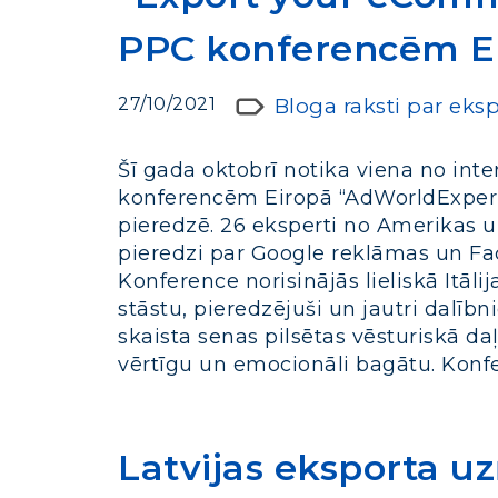
PPC konferencēm E
27/10/2021
Bloga raksti par eks
Šī gada oktobrī notika viena no in
konferencēm Eiropā “AdWorldExperie
pieredzē. 26 eksperti no Amerikas un
pieredzi par Google reklāmas un F
Konference norisinājās lieliskā Itāl
stāstu, pieredzējuši un jautri dalībnie
skaista senas pilsētas vēsturiskā da
vērtīgu un emocionāli bagātu. Kon
Latvijas eksporta 