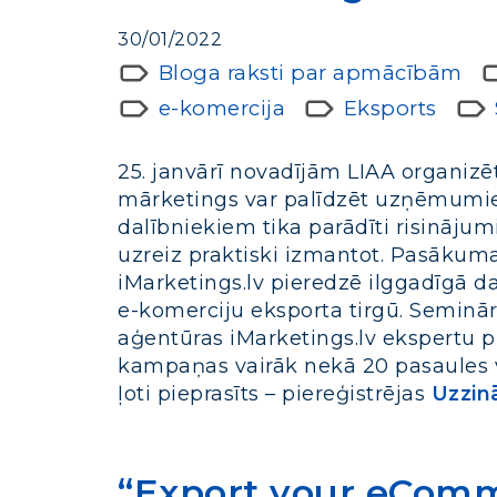
30/01/2022
Bloga raksti par apmācībām
e-komercija
Eksports
25. janvārī novadījām LIAA organizē
mārketings var palīdzēt uzņēmumie
dalībniekiem tika parādīti risinājum
uzreiz praktiski izmantot. Pasākuma
iMarketings.lv pieredzē ilggadīgā
e-komerciju eksporta tirgū. Seminār
aģentūras iMarketings.lv ekspertu p
kampaņas vairāk nekā 20 pasaules va
ļoti pieprasīts – piereģistrējas
Uzzinā
“Export your eComme