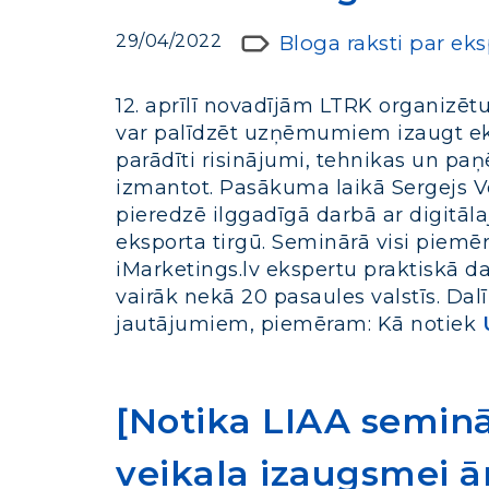
29/04/2022
Bloga raksti par ek
12. aprīlī novadījām LTRK organizēt
var palīdzēt uzņēmumiem izaugt ek
parādīti risinājumi, tehnikas un paņē
izmantot. Pasākuma laikā Sergejs Vo
pieredzē ilggadīgā darbā ar digit
eksporta tirgū. Seminārā visi piemē
iMarketings.lv ekspertu praktiskā d
vairāk nekā 20 pasaules valstīs. Dal
jautājumiem, piemēram: Kā notiek
[Notika LIAA seminār
veikala izaugsmei ār