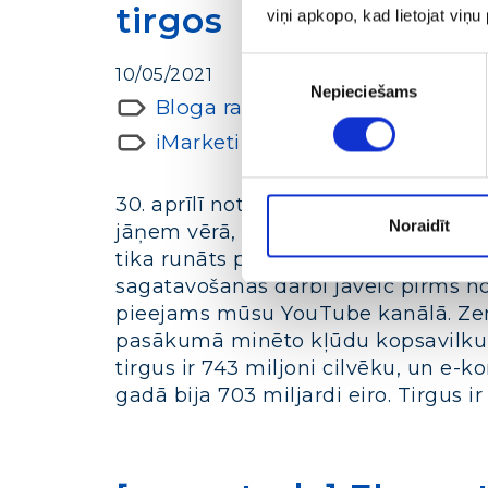
tirgos
viņi apkopo, kad lietojat viņ
Piekrišanas
10/05/2021
Nepieciešams
izvēle
Bloga raksti par digitālo mārke
iMarketings
30. aprīlī notika iMarketings.lv Fa
Noraidīt
jāņem vērā, plānojot un realizējot m
tika runāts par iespējamajām stratē
sagatavošanās darbi jāveic pirms n
pieejams mūsu YouTube kanālā. Zem
pasākumā minēto kļūdu kopsavilkumu.
tirgus ir 743 miljoni cilvēku, un e-
gadā bija 703 miljardi eiro. Tirgus i