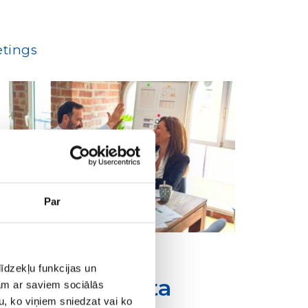
etings
Par
īdzekļu funkcijas un
ēmumi eksporta
jam ar saviem sociālās
u, ko viņiem sniedzat vai ko