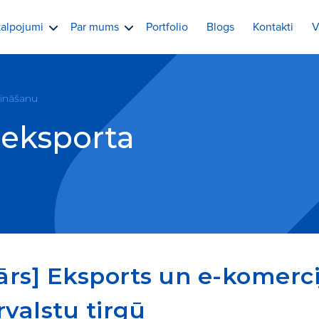
alpojumi
Par mums
Portfolio
Blogs
Kontakti
V
cināšanu
 eksporta
s] Eksports un e-komercija
valstu tirgū