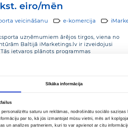
kst. eiro/mēn
sporta veicināšanu
e-komercija
iMark
eksporta uzņēmumiem ārējos tirgos, viena no
ūrām Baltijā iMarketings.lv ir izveidojusi
 Tās ietvaros plānots programmas
 un pārdošanas atbalstu, tai skaitā reklāmas
ro mēnesī. Uzņēmuma pārstāvji norāda, ka
s eksporta uzņēmumi, kuru apgrozījums nav
tvijas uzņēmumiem bieži vien ir vienīgā iespēja
Sīkāka informācija
i šis jautājums ir kļuvis aktuāls pašreiz,
failus
 personalizētu saturu un reklāmas, nodrošinātu sociālo saziņas l
 pieļauj e-komercijas uzņ
formāciju par to, kā jūs izmantojat mūsu vietni, mēs arī kopīgo
s un analīzes partneriem, kuri to var apvienot ar citu informācij