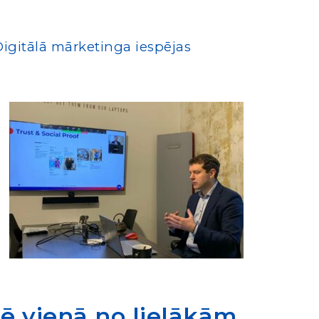
igitālā mārketinga iespējas
ē vienā no lielākām