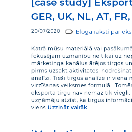
[case study] Eksport
GER, UK, NL, AT, FR,
20/07/2020
Bloga raksti par ek
Katrā mūsu materiālā vai pasākumā,
fokusējam uzmanību ne tikai uz nepi
mārketinga kanālus ārējos tirgos un
pirms uzsākt aktivitātes, nodrošināt
analīzi. Tieši tirgus analīze ir vi
virzīšanas veiksmes formulā. Tomē
eksporta tirgu nav nemaz tik viegli
uzņēmēju atzīst, ka tirgus informāci
viens
Uzzināt vairāk