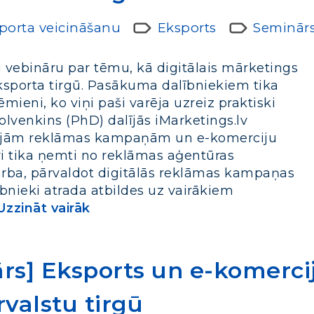
sporta veicināšanu
Eksports
Seminār
u vebināru par tēmu, kā digitālais mārketings
sporta tirgū. Pasākuma dalībniekiem tika
mieni, ko viņi paši varēja uzreiz praktiski
lvenkins (PhD) dalījās iMarketings.lv
ālajām reklāmas kampaņām un e-komerciju
ri tika ņemti no reklāmas aģentūras
arba, pārvaldot digitālās reklāmas kampaņas
ībnieki atrada atbildes uz vairākiem
Uzzināt vairāk
s] Eksports un e-komercija:
valstu tirgū