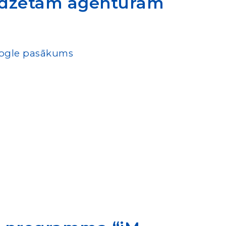
zredzētām aģentūrām
oogle pasākums