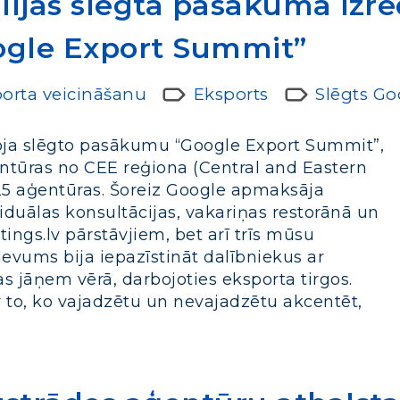
alījās slēgtā pasākumā i
ogle Export Summit”
porta veicināšanu
Eksports
Slēgts G
koja slēgto pasākumu “Google Export Summit”,
entūras no CEE reģiona (Central and Eastern
25 aģentūras. Šoreiz Google apmaksāja
duālas konsultācijas, vakariņas restorānā un
ings.lv pārstāvjiem, bet arī trīs mūsu
vums bija iepazīstināt dalībniekus ar
 jāņem vērā, darbojoties eksporta tirgos.
 to, ko vajadzētu un nevajadzētu akcentēt,