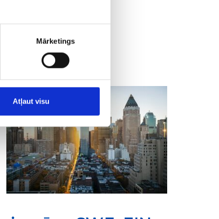
Mārketings
nu
e-komercija
Atļaut visu