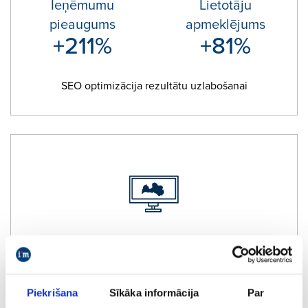
Ieņēmumu
Lietotāju
pieaugums
apmeklējums
+211%
+81%
SEO optimizācija rezultātu uzlabošanai
e-komercija
Izaicinājums iMarketings.lv klients ir e-komercijas
Piekrišana
Sīkāka informācija
Par
uzņēmums, kas tirgo produkciju internetā Baltijas un