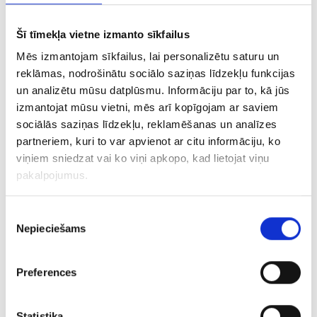
Skandināvijas valstīs. Pārņemot Display (baneru)
kampaņu pārvaldīšanu Lietuvā, saskārāmies ar situāciju,
Šī tīmekļa vietne izmanto sīkfailus
ka Display kampaņas vēsturiski ir devušas negatīvu ROI
Mēs izmantojam sīkfailus, lai personalizētu saturu un
jeb strādāja ar zaudējumiem.…
reklāmas, nodrošinātu sociālo saziņas līdzekļu funkcijas
un analizētu mūsu datplūsmu. Informāciju par to, kā jūs
izmantojat mūsu vietni, mēs arī kopīgojam ar saviem
Ieņēmumu
Reklāmas budžeta
sociālās saziņas līdzekļu, reklamēšanas un analīzes
pieaugums
samazinājums
partneriem, kuri to var apvienot ar citu informāciju, ko
+180%
-46%
viņiem sniedzat vai ko viņi apkopo, kad lietojat viņu
pakalpojumus.
Display stratēģijas maiņa
Piekrišanas
Nepieciešams
izvēle
Preferences
Statistika