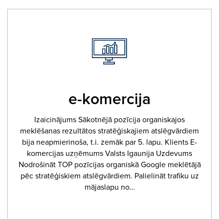
e-komercija
Izaicinājums Sākotnējā pozīcija organiskajos
meklēšanas rezultātos stratēģiskajiem atslēgvārdiem
bija neapmierinoša, t.i. zemāk par 5. lapu. Klients E-
komercijas uzņēmums Valsts Igaunija Uzdevums
Nodrošināt TOP pozīcijas organiskā Google meklētājā
pēc stratēģiskiem atslēgvārdiem. Palielināt trafiku uz
mājaslapu no…