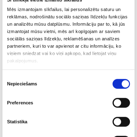
Apmeklētājiem bija lieliska iespēja vienā
Mēs izmantojam sīkfailus, lai personalizētu saturu un
dienā un vienā vietā saņemt tik izsmeļošas
reklāmas, nodrošinātu sociālo saziņas līdzekļu funkcijas
konsultācijas un atbildes no nozares
un analizētu mūsu datplūsmu. Informāciju par to, kā jūs
vadošajiem profesionāļiem par: Google
izmantojat mūsu vietni, mēs arī kopīgojam ar saviem
reklāmu; mājaslapas SEO optimizāciju;
sociālās saziņas līdzekļu, reklamēšanas un analīzes
Facebook reklāmu; GoogleAnalytics un
partneriem, kuri to var apvienot ar citu informāciju, ko
reklāmas analīzi. Papildus tam izstādes
viņiem sniedzat vai ko viņi apkopo, kad lietojat viņu
apmeklētājiem bija lieliska iespēja
pakalpojumus.
noklausīties iMarketings.lv digitālās
nodaļas vadītāja Dr.SergejaVolvenkina
Piekrišanas
lekciju par TOP3 kļūdām, kas reklāmai
Nepieciešams
izvēle
neļauj būt efektīvai. Diemžēl ierobežotā
Uzzināt vairāk
Preferences
Statistika