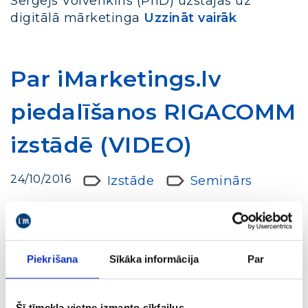
Sergejs Volvenkins (PhD) uzstājās uz
digitālā mārketinga
Uzzināt vairāk
Par iMarketings.lv
piedalīšanos RIGACOMM
izstādē (VIDEO)
24/10/2016
Izstāde
Seminārs
20. un 21. oktobrī iMarketings.lv piedalījās
RIGACOMM izstādē. Divu dienu garumā
Piekrišana
Sīkāka informācija
Par
iMarketings.lv vadošie digitālā mārketinga
eksperti dalījās savā pieredzē, konsultēja
un atbildēja uz dalībnieku jautājumiem.
Šī tīmekļa vietne izmanto sīkfailus