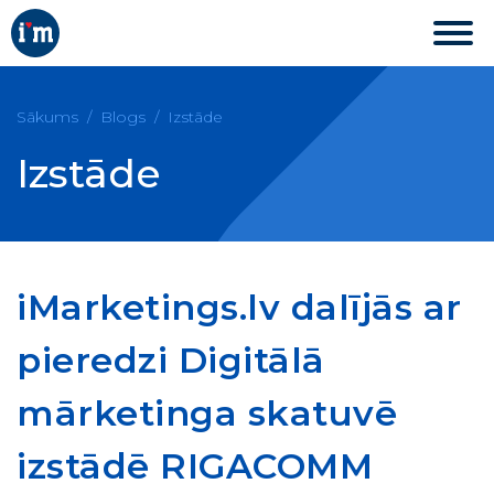
Sākums
Blogs
Izstāde
Izstāde
iMarketings.lv dalījās ar
pieredzi Digitālā
mārketinga skatuvē
izstādē RIGACOMM