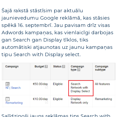
Šajā rakstā stāstīsim par aktuālu
jaunievedumu Google reklāmā, kas stāsies
spēkā 16. septembrī. Jau pavisam drīz visas
Adwords kampaņas, kas vienlaicīgi darbojas
gan Search gan Display tīklos, tiks
automātiski atjaunotas uz jaunu kampaņas
tipu Search with Display select.
Salīdzinoši jauns reklāmas tips Search with