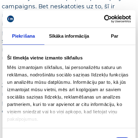
campaigns. Bet neskatoties uz to, šī ir
iedarbīga iespēja, ja klients meklē papildu
idejas un kanālus potenciālo klientu
piesaistīšanai. Tas nozīme, ka atbilstošā
Piekrišana
Sīkāka informācija
Par
situācijās (produkts, mērķi, budžets), šī
iespēja ir labs risinājums jaunu klientu
uzrunāšanai un piesaistīšanai.
Šī tīmekļa vietne izmanto sīkfailus
Mēs izmantojam sīkfailus, lai personalizētu saturu un
reklāmas, nodrošinātu sociālo saziņas līdzekļu funkcijas
un analizētu mūsu datplūsmu. Informāciju par to, kā jūs
Ja vēlaties paaugstināt Jūsu AdWords
izmantojat mūsu vietni, mēs arī kopīgojam ar saviem
reklāmas darbības efektivitāti, aicinām
sociālās saziņas līdzekļu, reklamēšanas un analīzes
pierakstīties uz bezmaksas konsultāciju pa
partneriem, kuri to var apvienot ar citu informāciju, ko
e-pastu sv@imarketings.lv
viņiem sniedzat vai ko viņi apkopo, kad lietojat viņu
pakalpojumus.
Piekrišanas