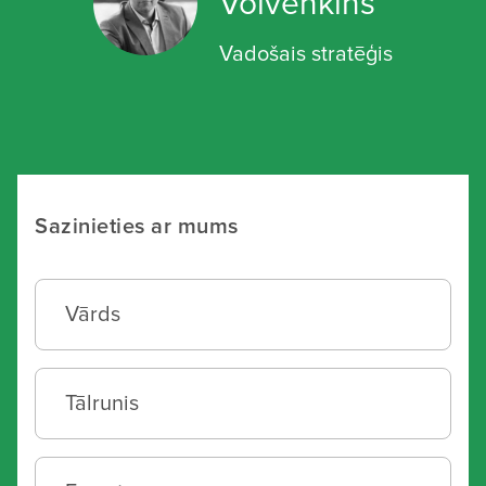
Volvenkins
Vadošais stratēģis
Sazinieties ar mums