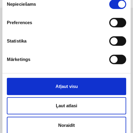
Nepieciešams
izvēle
Preferences
Līdzīgi raksti
Statistika
Mārketings
Atļaut visu
Ļaut atlasi
Noraidīt
24/03/2023
Bloga raksti par Google reklāmu