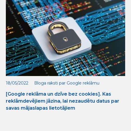
18/05/2022
Bloga raksti par Google reklāmu
[Google reklāma un dzīve bez cookies]. Kas
reklāmdevējiem jāzina, lai nezaudētu datus par
savas mājaslapas lietotājiem