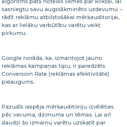
algoritms pats noteiks likmes par klikšķi, lai
sasniegtu savu augstākminēto uzdevumu –
rādīt reklāmu atbilstošākai mērķauditorijai,
kas ar lielāku varbūtību varētu veikt
pirkumu.
Google norāda, ka, izmantojot jauno
reklāmas kampaņas tipu, ir paredzēts
Conversion Rate (reklāmas efektivitāte)
pieaugums.
Pazudīs iespēja mērķauditoriju izvēlēties
pēc vecuma, dzimuma un tēmas. Lai arī
daudzi šo izmaiņu varētu uzskatīt par