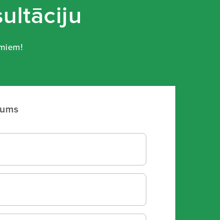
ultāciju
umiem!
mums