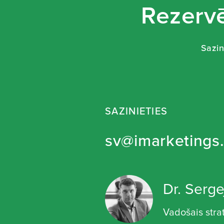
Rezervē
Sazin
SAZINIETIES
sv@imarketings.
Dr. Serge
Vadošais stra