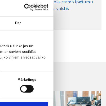
mārketingu nekustamo īpašumu
nozarē Baltijas valstīs
22/10/2019
Par
īdzekļu funkcijas un
jam ar saviem sociālās
u, ko viņiem sniedzat vai ko
Mārketings