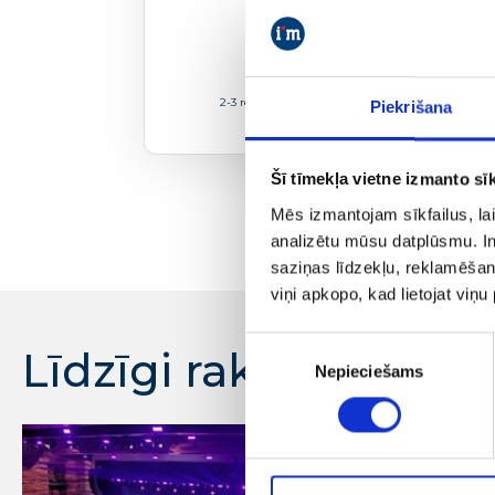
Piekrī
2-3 reizes mēnesī izsūtam praktiskos
case study
,
Piekrišana
ļaus Jums
Šī tīmekļa vietne izmanto sīk
Mēs izmantojam sīkfailus, lai
analizētu mūsu datplūsmu. In
saziņas līdzekļu, reklamēšana
viņi apkopo, kad lietojat viņ
Piekrišanas
Līdzīgi raksti
Nepieciešams
izvēle