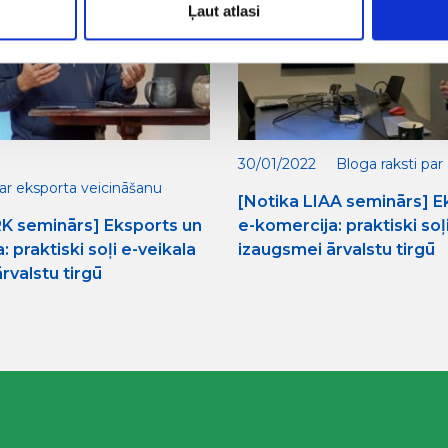
Ļaut atlasi
30/01/2022
Bloga raksti pa
par eksporta veicināšanu
[Notika LIAA seminārs] E
RK seminārs] Eksports un
e-komercija: praktiski soļ
 praktiski soļi e-veikala
izaugsmei ārvalstu tirgū
rvalstu tirgū