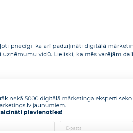
oti priecīgi, ka arī padziļināti digitālā mārket
i uzņēmumu vidū. Lieliski, ka mēs varējām dalī
irāk nekā 5000 digitālā mārketinga eksperti seko
iMarketings.lv jaunumiem.
 aicināti pievienoties!