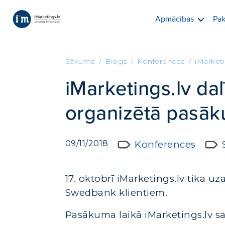
Apmācības
Pak
Sākums
Blogs
Konferences
iMarket
iMarketings.lv dal
organizētā pasā
09/11/2018
Konferences
17. oktobrī iMarketings.lv tika 
Swedbank klientiem.
Pasākuma laikā iMarketings.lv sa