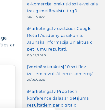
e-komercija: praktiski soļi e-veikala
izaugsmei ārvalstu tirgū
30/01/2022
iMarketings.lv uzstāsies Google
Retail Academy pasākumā.
inga
Jaunākā informācija un aktuālo
ties ar
pētījumu rezultāti.
06/09/2020
[Vebināra ieraksts] 10 soļi līdz
izciliem rezultātiem e-komercijā
25/06/2020
iMarketings.lv PropTech
konferencē dalās ar pētījuma
rezultātiem par digitālo