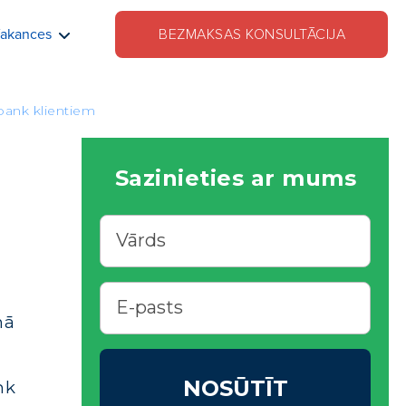
akances
BEZMAKSAS KONSULTĀCIJA
bank klientiem
Sazinieties ar mums
mā
NOSŪTĪT
nk