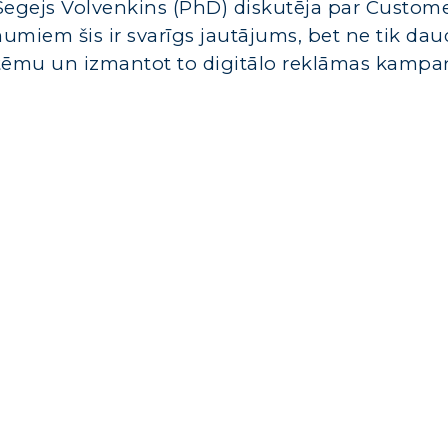
 Segejs Volvenkins (PhD) diskutēja par Custom
miem šis ir svarīgs jautājums, bet ne tik dau
sistēmu un izmantot to digitālo reklāmas kamp