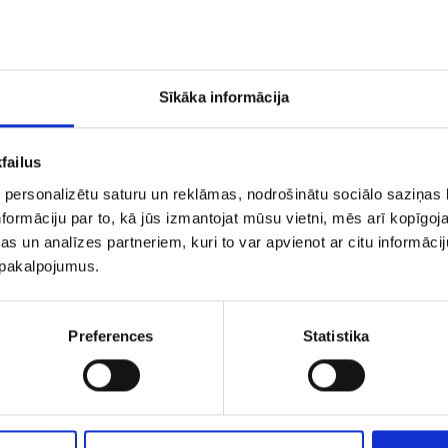
Pieteikties jaunumiem
tu saņemt epastus no iMarketings.lv.
 digitālā mārketinga tendences, ziņas par vakancēm, kā arī citu noderīgu informāciju, kas
Sīkāka informācija
 būt vienmēr
up to date
par digitālo mārketingu.
failus
 personalizētu saturu un reklāmas, nodrošinātu sociālo saziņas l
formāciju par to, kā jūs izmantojat mūsu vietni, mēs arī kopīgo
s un analīzes partneriem, kuri to var apvienot ar citu informācij
u pakalpojumus.
Preferences
Statistika