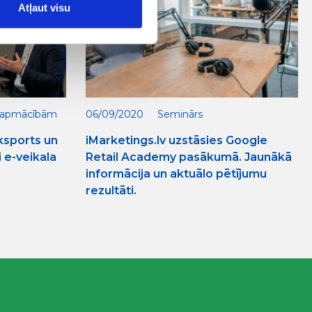
Atļaut visu
r apmācībām
06/09/2020
Seminārs
ksports un
iMarketings.lv uzstāsies Google
i e-veikala
Retail Academy pasākumā. Jaunākā
informācija un aktuālo pētījumu
rezultāti.