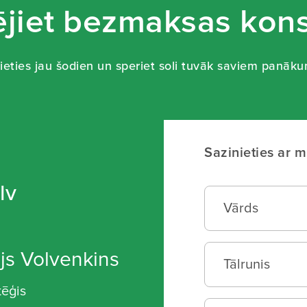
jiet bezmaksas kons
ieties jau šodien un speriet soli tuvāk saviem panāk
Sazinieties ar 
lv
js Volvenkins
tēģis