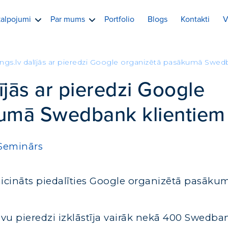
alpojumi
Par mums
Portfolio
Blogs
Kontakti
V
ings.lv dalījās ar pieredzi Google organizētā pasākumā Swed
ījās ar pieredzi Google
kumā Swedbank klientiem
Seminārs
uzaicināts piedalīties Google organizētā pasāku
vu pieredzi izklāstīja vairāk nekā 400 Swedba