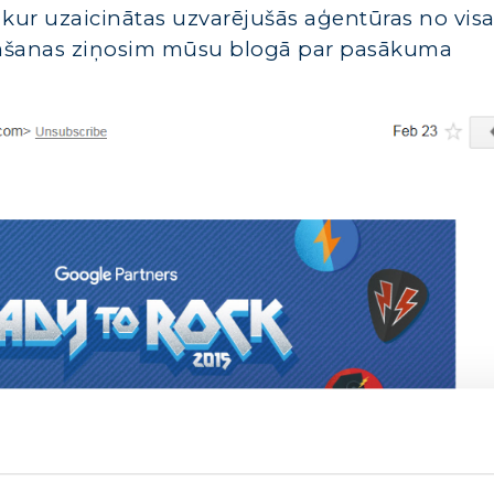
kur uzaicinātas uzvarējušās aģentūras no vis
emšanas ziņosim mūsu blogā par pasākuma