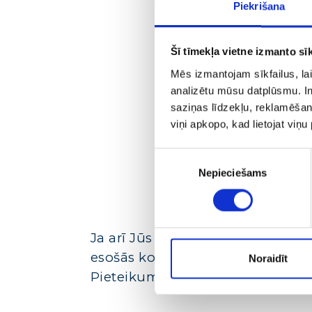
Piekrišana
Šī tīmekļa vietne izmanto sīk
Mēs izmantojam sīkfailus, lai
analizētu mūsu datplūsmu. In
saziņas līdzekļu, reklamēšana
viņi apkopo, kad lietojat viņ
Piekrišanas
Nepieciešams
izvēle
Ja arī Jūs vēlaties uzlabot rezul
esošās komunikācijas/stratēģija
Noraidīt
Pieteikumu sūtiet uz e-pastu sv