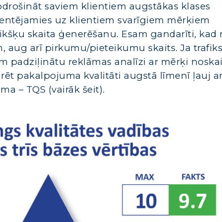
odrošināt saviem klientiem augstākas klases
ientējamies uz klientiem svarīgiem mērķiem
klikšķu skaita ģenerēšanu. Esam gandarīti, ka
, aug arī pirkumu/pieteikumu skaits. Ja trafik
 padziļinātu reklāmas analīzi ar mērķi noska
rēt pakalpojuma kvalitāti augstā līmenī ļauj ar
ēma – TQS (vairāk šeit).