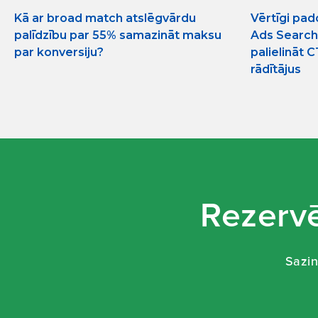
Kā ar broad match atslēgvārdu
Vērtīgi pad
palīdzību par 55% samazināt maksu
Ads Search
par konversiju?
palielināt C
rādītājus
Rezervē
Sazin