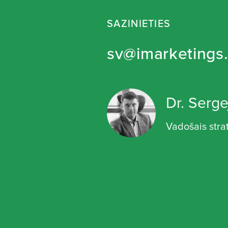
SAZINIETIES
sv@imarketings.
Dr. Serge
Vadošais stra