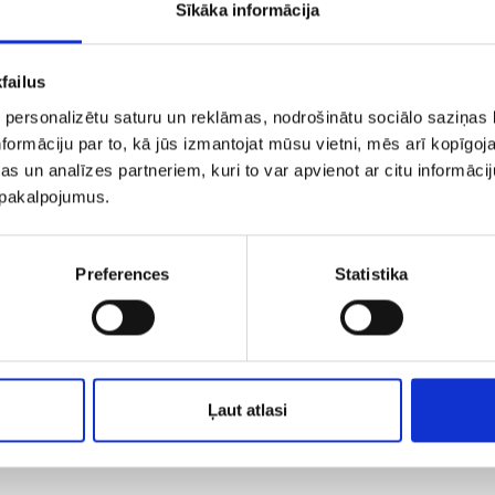
Sīkāka informācija
failus
 personalizētu saturu un reklāmas, nodrošinātu sociālo saziņas l
formāciju par to, kā jūs izmantojat mūsu vietni, mēs arī kopīgo
s un analīzes partneriem, kuri to var apvienot ar citu informācij
u pakalpojumus.
Preferences
Statistika
tātu no digitālās komunikācijas, labprāt veiksi
s auditu un piedāvāsim pilnveidošanas risināj
Ļaut atlasi
@imarketings.lv