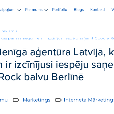
alpojumi
Par mums
Portfolio
Blogs
Kontakti
V
e reklāmu
jā, kas par sasniegumiem ir izcīnījusi iespēju saņemt Google 
vienīgā aģentūra Latvijā, 
ir izcīnījusi iespēju saņ
Rock balvu Berlīnē
lāmu
iMarketings
Interneta Mārketing