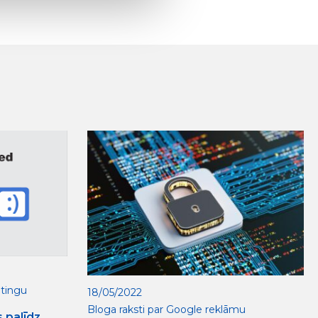
etingu
18/05/2022
Bloga raksti par Google reklāmu
 palīdz