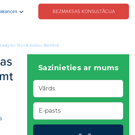
akances
BEZMAKSAS KONSULTĀCIJA
Ready to Rock balvu Berlīnē
kas
Sazinieties ar mums
emt
s