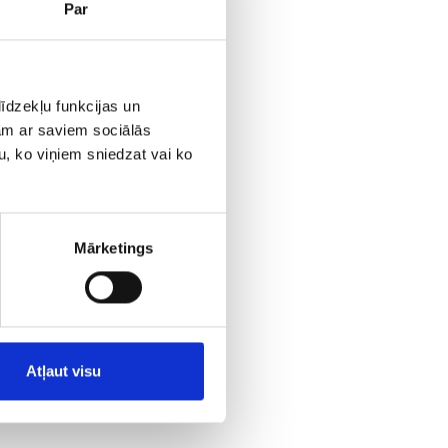
Par
īdzekļu funkcijas un
jam ar saviem sociālās
u, ko viņiem sniedzat vai ko
Mārketings
m Jūsu
umus.
Atļaut visu