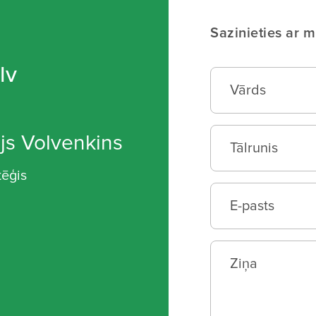
Sazinieties ar 
lv
js Volvenkins
tēģis