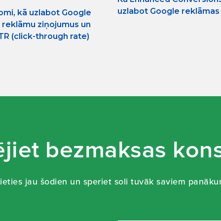
uzlabot Google reklāmas 
omi, kā uzlabot Google
 reklāmu ziņojumus un
TR (click-through rate)
jiet bezmaksas kons
ieties jau šodien un speriet soli tuvāk saviem panāk