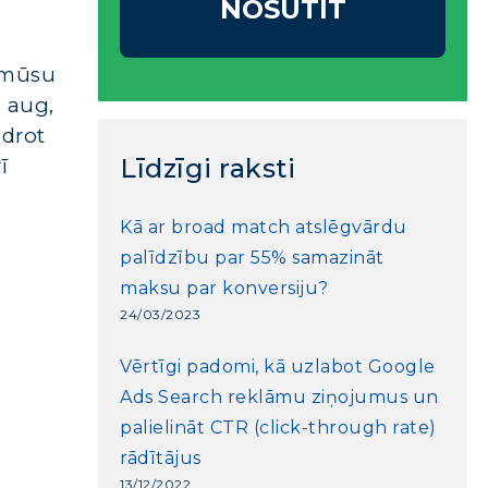
NOSŪTĪT
d mūsu
s aug,
idrot
Līdzīgi raksti
ī
Kā ar broad match atslēgvārdu
palīdzību par 55% samazināt
maksu par konversiju?
24/03/2023
Vērtīgi padomi, kā uzlabot Google
Ads Search reklāmu ziņojumus un
palielināt CTR (click-through rate)
rādītājus
13/12/2022