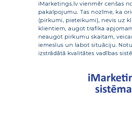
iMarketings.lv vienmēr cenšas n
pakalpojumu. Tas nozīme, ka or
(pirkumi, pieteikumi), nevis uz 
klientiem, augot trafika apjomam
neaugot pirkumu skaitam, veicam
iemeslus un labot situāciju. Notu
izstrādātā kvalitātes vadības sist