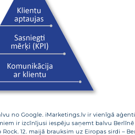
alvu no Google. iMarketings.lv ir vienīgā aģent
miem ir izcīnījusi iespēju saņemt balvu Berlīnē
Rock. 12. maijā brauksim uz Eiropas sirdi – Ber