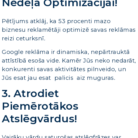
Nedēļā Optimizācijai!
Pētījums atklāj, ka 53 procenti mazo
biznesu reklamētāji optimizē savas reklāmas
reizi ceturksnī.
Google reklāma ir dinamiska, nepārtrauktā
attīstībā esoša vide. Kamēr Jūs neko nedarāt,
konkurenti savas aktivitātes pilnveido, un
Jūs esat jau esat palicis aiz muguras.
3. Atrodiet
Piemērotākos
Atslēgvārdus!
Vairāku vārdu saturošas atslēgfrāzes var