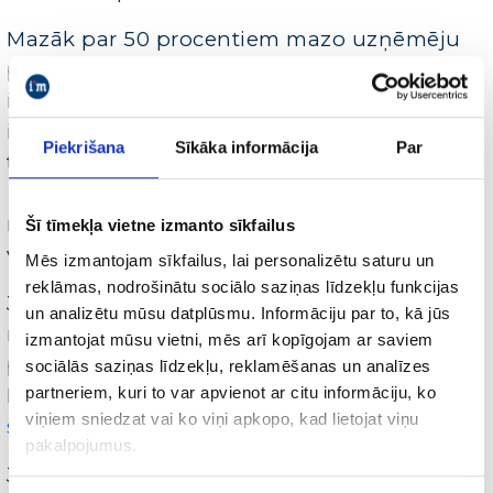
Mazāk par 50 procentiem mazo uzņēmēju
piezemēšanās lapām ir uzstādīta konversiju
izsekošanas iespēja. WordStream min, ka šis
ir kritisks moments, kas obligāti jāizlabo, ne
Piekrišana
Sīkāka informācija
Par
tikai lai piesaistītu “pareizos” apmeklētājus
Jūsu mājaslapai, bet arī, lai izsekotu to
rīcību lapā un saprastu kampaņas kopējo
Šī tīmekļa vietne izmanto sīkfailus
vērtību.
Mēs izmantojam sīkfailus, lai personalizētu saturu un
reklāmas, nodrošinātu sociālo saziņas līdzekļu funkcijas
Ja Jūsu vēlaties uzlabot AdWords kampaņu
un analizētu mūsu datplūsmu. Informāciju par to, kā jūs
rezultātus un piesaistīt vairāk klientu,
izmantojat mūsu vietni, mēs arī kopīgojam ar saviem
piesakieties uz bezmaksas konsultāciju.
sociālās saziņas līdzekļu, reklamēšanas un analīzes
partneriem, kuri to var apvienot ar citu informāciju, ko
Pieteikumu sūtiet uz e-pastu:
viņiem sniedzat vai ko viņi apkopo, kad lietojat viņu
sv@imarketings.lv
pakalpojumus.
Ja vēlaties palielināt klientu skaitu, ko