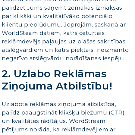
palīdzēt Jums saņemt zemākas izmaksas
par klikšķi un kvalitatīvāko potenciālo
klientu pieplūdumu. Joprojām, saskaņā ar
WorldSteam datiem, katrs ceturtais
reklāmdevējs paļaujas uz plašas sakritības
atslēgvārdiem un katrs piektais neizmanto
negatīvo atslēgvārdu norādīšanas iespēju.
2. Uzlabo Reklāmas
Ziņojuma Atbilstību!
Uzlabota reklāmas ziņojuma atbilstība,
palīdz paaugstināt klikšķu biežumu (CTR)
un kvalitātes rādītājus. WordStream
pētījums norāda, ka reklāmdevējiem ar