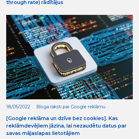
through rate) rādītājus
18/05/2022
Bloga raksti par Google reklāmu
[Google reklāma un dzīve bez cookies]. Kas
reklāmdevējiem jāzina, lai nezaudētu datus par
savas mājaslapas lietotājiem