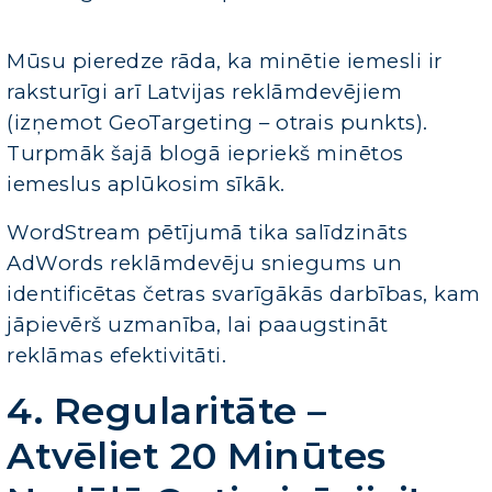
Mūsu pieredze rāda, ka minētie iemesli ir
raksturīgi arī Latvijas reklāmdevējiem
(izņemot GeoTargeting – otrais punkts).
Turpmāk šajā blogā iepriekš minētos
iemeslus aplūkosim sīkāk.
WordStream pētījumā tika salīdzināts
AdWords reklāmdevēju sniegums un
identificētas četras svarīgākās darbības, kam
jāpievērš uzmanība, lai paaugstināt
reklāmas efektivitāti.
4. Regularitāte –
Atvēliet 20 Minūtes