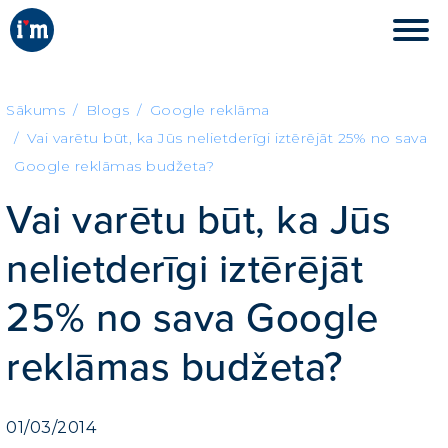
Sākums
Blogs
Google reklāma
Vai varētu būt, ka Jūs nelietderīgi iztērējāt 25% no sava
Google reklāmas budžeta?
Vai varētu būt, ka Jūs
nelietderīgi iztērējāt
25% no sava Google
reklāmas budžeta?
01/03/2014