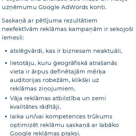
uzņēmumu Google AdWords konti.
Saskaņā ar pētījuma rezultātiem
neefektīvām reklāmas kampaņām ir sekojoši
iemesli:
atslēgvārdi, kas ir biznesam neaktuāli,
lietotāju, kuru ģeogrāfiskā atrašanās
vieta ir ārpus definētajām mērķa
auditorijas robežām, klikšķi uz
reklāmas ziņojumiem,
Vāja reklāmas atbilstība un zemi
kvalitātes rādītāji,
laika un/vai kompetences trūkums
optimizēt reklāmu saskaņā ar labāko
Google reklāmas praksi.