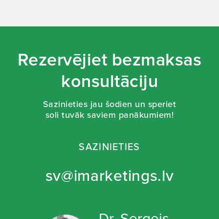
Rezervējiet bezmaksas
konsultāciju
Sazinieties jau šodien un speriet
soli tuvāk saviem panākumiem!
SAZINIETIES
sv@imarketings.lv
Dr. Sergejs