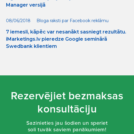
Manager versijā
08/06/2018
Bloga raksti par Facebook reklāmu
7 iemesli, kāpēc var nesanākt sasniegt rezultātu.
iMarketings.lv pieredze Google seminārā
Swedbank klientiem
Rezervējiet bezmaksas
konsultāciju
Sazinieties jau šodien un speriet
soli tuvāk saviem panākumiem!