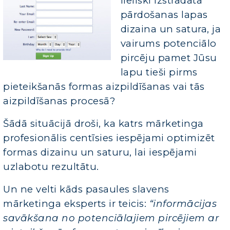
lieliski izstrādāta
pārdošanas lapas
dizaina un satura, ja
vairums potenciālo
pircēju pamet Jūsu
lapu tieši pirms
pieteikšanās formas aizpildīšanas vai tās
aizpildīšanas procesā?
Šādā situācijā droši, ka katrs mārketinga
profesionālis centīsies iespējami optimizēt
formas dizainu un saturu, lai iespējami
uzlabotu rezultātu.
Un ne velti kāds pasaules slavens
mārketinga eksperts ir teicis:
“informācijas
savākšana no potenciālajiem pircējiem ar