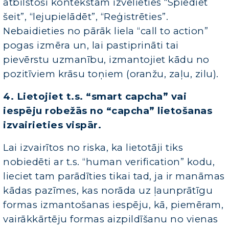
atbilstoši kontekstam izvēlieties “Spiediet
šeit”, “lejupielādēt”, “Reģistrēties”.
Nebaidieties no pārāk liela “call to action”
pogas izmēra un, lai pastiprināti tai
pievērstu uzmanību, izmantojiet kādu no
pozitīviem krāsu toņiem (oranžu, zaļu, zilu).
4. Lietojiet t.s. “smart capcha” vai
iespēju robežās no “capcha” lietošanas
izvairieties vispār.
Lai izvairītos no riska, ka lietotāji tiks
nobiedēti ar t.s. “human verification” kodu,
lieciet tam parādīties tikai tad, ja ir manāmas
kādas pazīmes, kas norāda uz ļaunprātīgu
formas izmantošanas iespēju, kā, piemēram,
vairākkārtēju formas aizpildīšanu no vienas