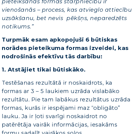
pieteikšanās formas starpniecību ir
vienošanās – process, kas atvieglo attiecību
uzsākšanu, bet nevis pēkšņs, neparedzēts
notikums.”
Turpmāk esam apkopojuši 6 būtiskas
norādes pieteikuma formas izveidei, kas
nodrošinās efektīvu tās darbību:
1. Atstājiet tikai būtiskāko.
Testēšanas rezultātā ir noskaidrots, ka
formas ar 3 – 5 laukiem uzrāda vislabāko
rezultātu. Pie tam labākus rezultātus uzrāda
formas, kurās ir iespējami maz “obligāto”
lauku. Ja ir ļoti svarīgi noskaidrot no
patērētāja vairāk informācijas, iesakāms
formu sadalīt vairākos soļos.