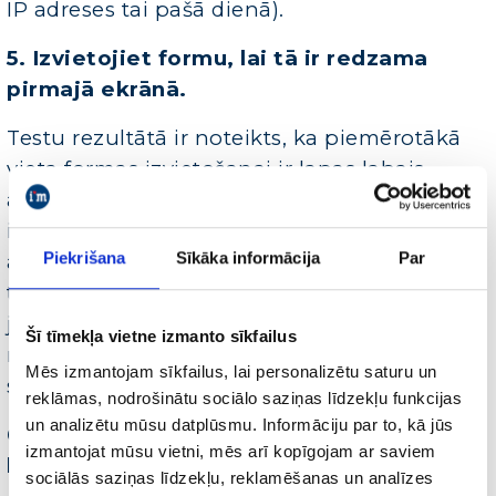
IP adreses tai pašā dienā).
5. Izvietojiet formu, lai tā ir redzama
pirmajā ekrānā.
Testu rezultātā ir noteikts, ka piemērotākā
vieta formas izvietošanai ir lapas labais
apakšējais stūris, kas tiek saistīts ar
informācijas uztveres pieradumu (no kreisā
Piekrišana
Sīkāka informācija
Par
augšējā stūra līdz labajam apakšējam, kur
tiek veikta vēlamā darbība). Informācija būtu
jāsakārto tā, lai formu var pamanīt bez
Šī tīmekļa vietne izmanto sīkfailus
nepieciešamības lapā pārvietoties zemāk ar
Mēs izmantojam sīkfailus, lai personalizētu saturu un
scroll palīdzību.
reklāmas, nodrošinātu sociālo saziņas līdzekļu funkcijas
un analizētu mūsu datplūsmu. Informāciju par to, kā jūs
6. Parūpējieties par apkārtējo vidi lapā,
izmantojat mūsu vietni, mēs arī kopīgojam ar saviem
kas ieskauj pieteikšanās formu.
sociālās saziņas līdzekļu, reklamēšanas un analīzes