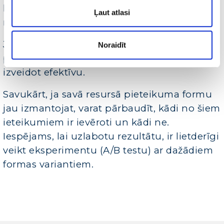
kas dublējas, novirza no galvenā formas
Ļaut atlasi
mērķa – nosūtīšanas.
Ja esat procesā un pašlaik veidojiet
Noraidīt
pieteikšanās formu, šie padomi palīdzēs to
izveidot efektīvu.
Savukārt, ja savā resursā pieteikuma formu
jau izmantojat, varat pārbaudīt, kādi no šiem
ieteikumiem ir ievēroti un kādi ne.
Iespējams, lai uzlabotu rezultātu, ir lietderīgi
veikt eksperimentu (A/B testu) ar dažādiem
formas variantiem.