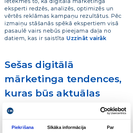
ietekmēs to, kā digitālā mārketinga
eksperti redzēs, analizēs, optimizēs un
vērtēs reklāmas kampaņu rezultātus. Pēc
izmaiņu stāšanās spēkā ekspertiem visā
pasaulē vairs nebūs pieejama daļa no
datiem, kas ir saistīta
Uzzināt vairāk
Sešas digitālā
mārketinga tendences,
kuras būs aktuālas
Latvijas uzņēmējiem
2021. gadā
Piekrišana
Sīkāka informācija
Par