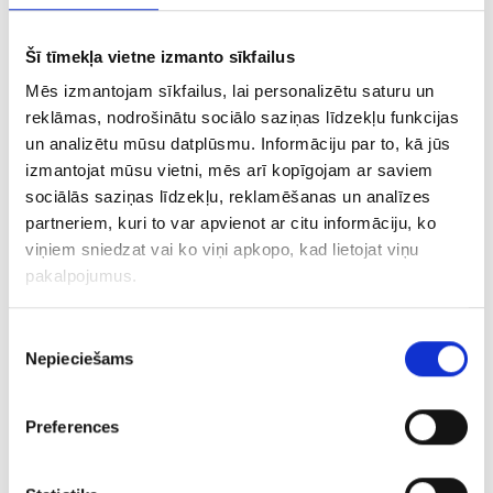
04/03/2021
Bloga raksti par digitālo mārketingu
Šī tīmekļa vietne izmanto sīkfailus
Mēs izmantojam sīkfailus, lai personalizētu saturu un
reklāmas, nodrošinātu sociālo saziņas līdzekļu funkcijas
un analizētu mūsu datplūsmu. Informāciju par to, kā jūs
izmantojat mūsu vietni, mēs arī kopīgojam ar saviem
sociālās saziņas līdzekļu, reklamēšanas un analīzes
partneriem, kuri to var apvienot ar citu informāciju, ko
viņiem sniedzat vai ko viņi apkopo, kad lietojat viņu
pakalpojumus.
Piekrišanas
Nepieciešams
izvēle
Pērnais gads ir bijis izaicinājumu un
pārbaudījumu gads visiem Latvijas
uzņēmējiem. Pietiekami ātri kļuva skaidrs,
Preferences
ka jaunajā realitātē e-komercija varētu būt
glābšanas riņķis daudziem biznesiem un