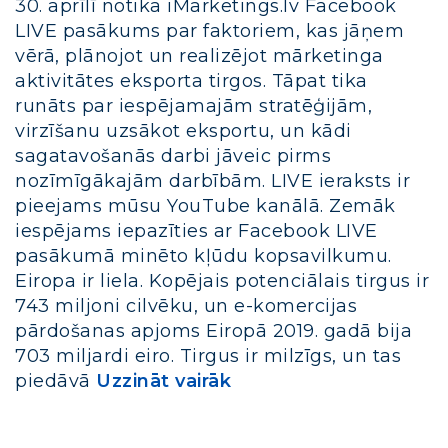
30. aprīlī notika iMarketings.lv Facebook
LIVE pasākums par faktoriem, kas jāņem
vērā, plānojot un realizējot mārketinga
aktivitātes eksporta tirgos. Tāpat tika
runāts par iespējamajām stratēģijām,
virzīšanu uzsākot eksportu, un kādi
sagatavošanās darbi jāveic pirms
nozīmīgākajām darbībām. LIVE ieraksts ir
pieejams mūsu YouTube kanālā. Zemāk
iespējams iepazīties ar Facebook LIVE
pasākumā minēto kļūdu kopsavilkumu.
Eiropa ir liela. Kopējais potenciālais tirgus ir
743 miljoni cilvēku, un e-komercijas
pārdošanas apjoms Eiropā 2019. gadā bija
703 miljardi eiro. Tirgus ir milzīgs, un tas
piedāvā
Uzzināt vairāk