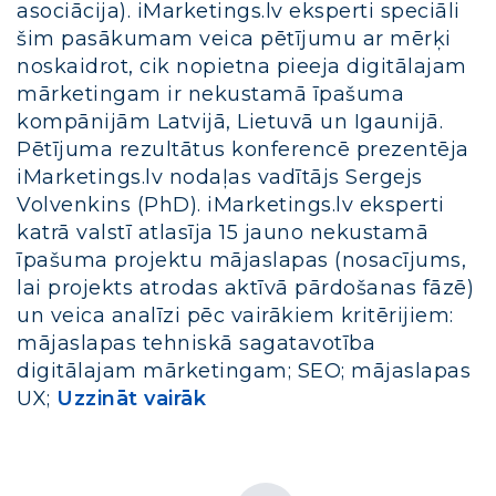
asociācija). iMarketings.lv eksperti speciāli
šim pasākumam veica pētījumu ar mērķi
noskaidrot, cik nopietna pieeja digitālajam
mārketingam ir nekustamā īpašuma
kompānijām Latvijā, Lietuvā un Igaunijā.
Pētījuma rezultātus konferencē prezentēja
iMarketings.lv nodaļas vadītājs Sergejs
Volvenkins (PhD). iMarketings.lv eksperti
katrā valstī atlasīja 15 jauno nekustamā
īpašuma projektu mājaslapas (nosacījums,
lai projekts atrodas aktīvā pārdošanas fāzē)
un veica analīzi pēc vairākiem kritērijiem:
mājaslapas tehniskā sagatavotība
digitālajam mārketingam; SEO; mājaslapas
UX;
Uzzināt vairāk