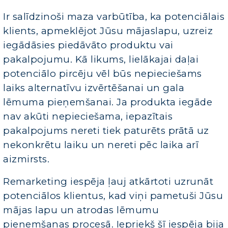
Ir salīdzinoši maza varbūtība, ka potenciālais
klients, apmeklējot Jūsu mājaslapu, uzreiz
iegādāsies piedāvāto produktu vai
pakalpojumu. Kā likums, lielākajai daļai
potenciālo pircēju vēl būs nepieciešams
laiks alternatīvu izvērtēšanai un gala
lēmuma pieņemšanai. Ja produkta iegāde
nav akūti nepieciešama, iepazītais
pakalpojums nereti tiek paturēts prātā uz
nekonkrētu laiku un nereti pēc laika arī
aizmirsts.
Remarketing iespēja ļauj atkārtoti uzrunāt
potenciālos klientus, kad viņi pametuši Jūsu
mājas lapu un atrodas lēmumu
pieņemšanas procesā. Iepriekš šī iespēja bija