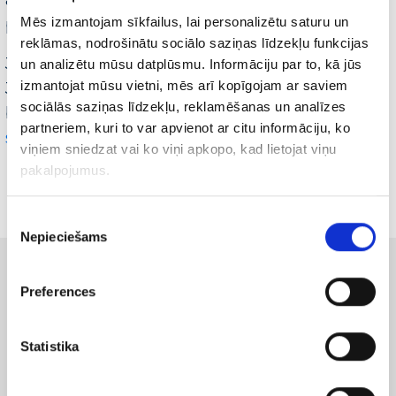
Mēs izmantojam sīkfailus, lai personalizētu saturu un
pirkšanas pasūtījuma pēdējo lapu.
reklāmas, nodrošinātu sociālo saziņas līdzekļu funkcijas
Ja vēlaties pilnvērtīgi izmantot šo iespēju
un analizētu mūsu datplūsmu. Informāciju par to, kā jūs
izmantojat mūsu vietni, mēs arī kopīgojam ar saviem
Jūsu AdWords reklāmai, piesakieties
sociālās saziņas līdzekļu, reklamēšanas un analīzes
bezmaksas konsultācijai pa e-pastu:
partneriem, kuri to var apvienot ar citu informāciju, ko
sv@imarketings.lv
viņiem sniedzat vai ko viņi apkopo, kad lietojat viņu
pakalpojumus.
Piekrišanas
Nepieciešams
izvēle
Līdzīgi raksti
Preferences
Statistika
22/10/2019
Bloga raksti par digitālo mārketingu
iMarketings.lv PropTech konferencē dalās ar