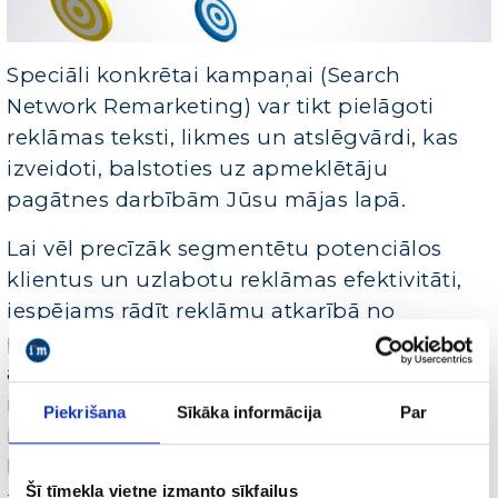
Speciāli konkrētai kampaņai (Search
Network Remarketing) var tikt pielāgoti
reklāmas teksti, likmes un atslēgvārdi, kas
izveidoti, balstoties uz apmeklētāju
pagātnes darbībām Jūsu mājas lapā.
Lai vēl precīzāk segmentētu potenciālos
klientus un uzlabotu reklāmas efektivitāti,
iespējams rādīt reklāmu atkarībā no
produkta pirkšanas cikla fāzes, kurā lietotājs
atrodas. Tas, iespējams, izmantojot
informāciju par lapām, kas apmeklētas
Piekrišana
Sīkāka informācija
Par
iepriekš. Šo iespēju var izmantot, izveidojot
Remārketinga sarakstu ar lietotājiem, kuri ir
Šī tīmekļa vietne izmanto sīkfailus
apmeklējuši kādu konkrētu lapu, piemēram,