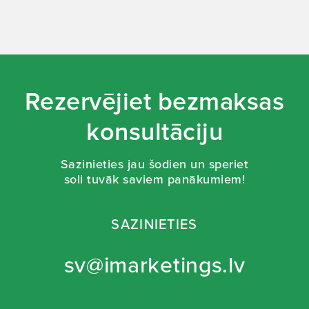
Rezervējiet bezmaksas
konsultāciju
Sazinieties jau šodien un speriet
soli tuvāk saviem panākumiem!
SAZINIETIES
sv@imarketings.lv