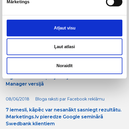
Mārketings
pētījuma rezultātiem par digitālo mārketingu
nekustamo īpašumu nozarē Baltijas valstīs
19/08/2019
Bloga raksti par CRO
Atļaut visu
Media, PR un Web izstrādes aģentūru atbalsta
programma “iM Vikipēdija” – pārņem
Ļaut atlasi
iMarketings.lv pieredzi par Paldies!
Noraidīt
19/07/2019
Bloga raksti par Facebook reklāmu
3 galvenās izmaiņas jaunajā Facebook Ads
Manager versijā
08/06/2018
Bloga raksti par Facebook reklāmu
7 iemesli, kāpēc var nesanākt sasniegt rezultātu.
iMarketings.lv pieredze Google seminārā
Swedbank klientiem