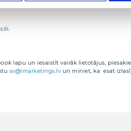
ili.
book
lapu
un iesaistīt vairāk lietotājus, piesaki
stu
sv@imarketings.lv
un miniet, ka esat izlasī