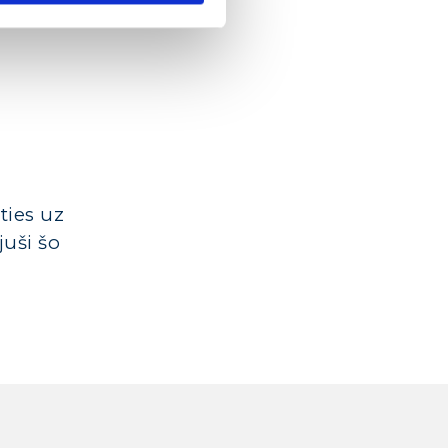
eties uz
juši šo