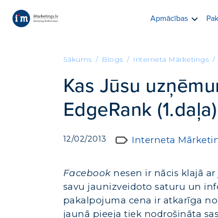
Apmācības
Pak
Sākums
Blogs
Interneta Mārketings
Kas Jūsu uzņēmu
EdgeRank (1.daļa)
12/02/2013
Interneta Mārketi
Facebook
nesen ir nācis klajā
savu jaunizveidoto saturu un in
pakalpojuma cena ir atkarīga no 
jaunā pieeja tiek nodrošināta s