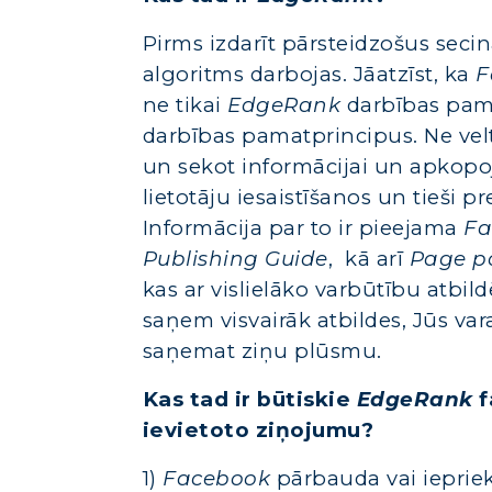
Pirms izdarīt pārsteidzošus secin
algoritms darbojas. Jāatzīst, ka
F
ne tikai
EdgeRank
darbības pama
darbības pamatprincipus. Ne vel
un sekot informācijai un apkopoj
lietotāju iesaistīšanos un tieši pre
Informācija par to ir pieejama
F
Publishing Guide
, kā arī
Page po
kas ar vislielāko varbūtību atbi
saņem visvairāk atbildes, Jūs var
saņemat ziņu plūsmu.
Kas tad ir būtiskie
EdgeRank
f
ievietoto ziņojumu?
1)
Facebook
pārbauda vai iepriek