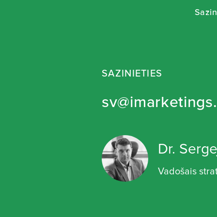
Sazin
SAZINIETIES
sv@imarketings.
Dr. Serge
Vadošais stra