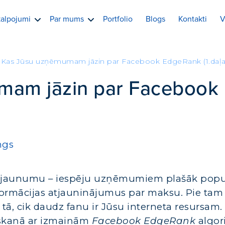
alpojumi
Par mums
Portfolio
Blogs
Kontakti
V
Kas Jūsu uzņēmumam jāzin par Facebook EdgeRank (1.daļa
mam jāzin par Facebook
ngs
 ar jaunumu – iespēju uzņēmumiem plašāk popu
formācijas atjauninājumus par maksu. Pie tam
tā, cik daudz fanu ir Jūsu interneta resursam. 
askaņā ar izmaiņām
Facebook EdgeRank
algor