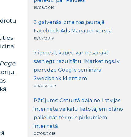
pieredzi par Paldies!
19/08/2019
idrotu
3 galvenās izmaiņas jaunajā
Facebook Ads Manager versijā
īties
19/07/2019
icina
7 iemesli, kāpēc var nesanākt
sasniegt rezultātu. iMarketings.lv
 Page
pieredze Google seminārā
oriju,
Swedbank klientiem
kas
08/06/2018
 kā
Pētījums: Ceturtā daļa no Latvijas
interneta veikalu lietotājiem plāno
u
palielināt tēriņus pirkumiem
internetā
tā
07/03/2018