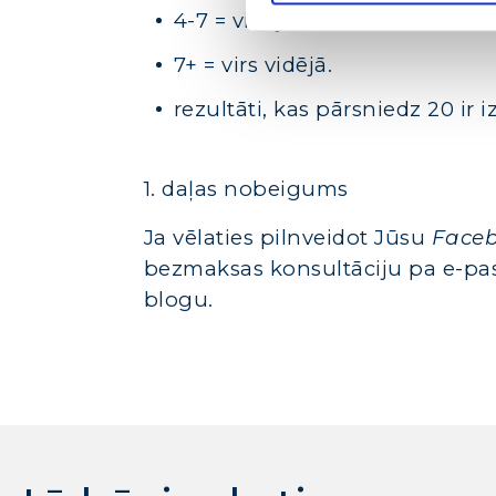
4-7 = vidēji.
7+ = virs vidējā.
rezultāti, kas pārsniedz 20 ir izc
1. daļas nobeigums
Ja vēlaties pilnveidot Jūsu
Face
bezmaksas konsultāciju pa e-pa
blogu.