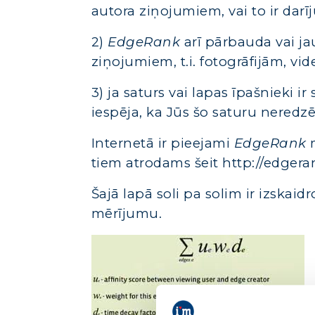
autora ziņojumiem, vai to ir darīj
2)
EdgeRank
arī pārbauda vai ja
ziņojumiem, t.i. fotogrāfijām, vide
3) ja saturs vai lapas īpašnieki 
iespēja, ka Jūs šo saturu neredzē
Internetā ir pieejami
EdgeRank
tiem atrodams šeit http://edger
Šajā lapā soli pa solim ir izskaidr
mērījumu.