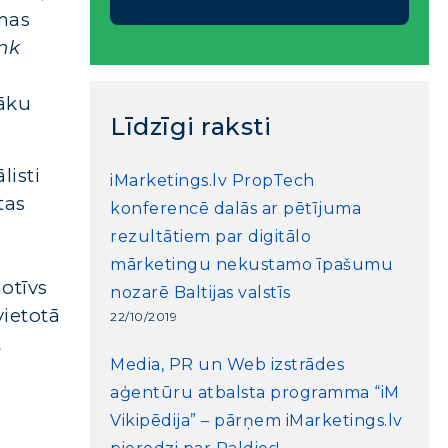
mas
nk
vāku
Līdzīgi raksti
isti
iMarketings.lv PropTech
tas
konferencē dalās ar pētījuma
rezultātiem par digitālo
mārketingu nekustamo īpašumu
otīvs
nozarē Baltijas valstīs
ietotā
22/10/2019
t
Media, PR un Web izstrādes
aģentūru atbalsta programma “iM
Vikipēdija” – pārņem iMarketings.lv