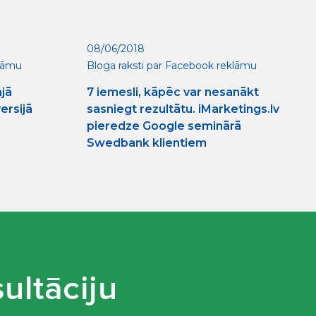
08/06/2018
klāmu
Bloga raksti par Facebook reklāmu
ajā
7 iemesli, kāpēc var nesanākt
ersijā
sasniegt rezultātu. iMarketings.lv
pieredze Google seminārā
Swedbank klientiem
ultāciju