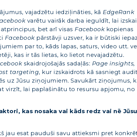
ājumus, vajadzētu iedziļināties, kā
EdgeRank
acebook
varētu vairāk darba ieguldīt, lai izska
tprincipus, bet arī visas
Facebook
kopienas
ti
Facebook
pārstāvji uzsver, ka ir būtiski iepaz
umiem par to, kāds lapas, saturs, video utt. ve
tēji, kas ir tās lietas, ko lietot nevajadzētu.
acebook
skaidrojošajās sadaļās:
Page insights,
st targeting
, kur izskaidrots kā sasniegt audit
ldēs uz Jūsu ziņojumiem. Savukārt ziņojumus, 
at virzīt, lai paplašinātu to resursu apjomu, no
aktori, kas nosaka vai kāds redz vai nē Jūs
š jau esat pauduši savu attieksmi pret konkrē