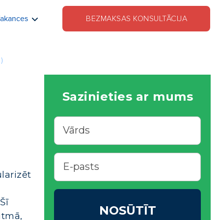
akances
BEZMAKSAS KONSULTĀCIJA
)
Sazinieties ar mums
larizēt
Šī
NOSŪTĪT
itmā,