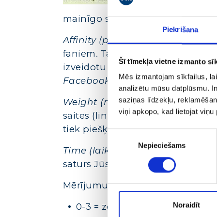
mainīgo skaidrojumi ir sekojoši:
Piekrišana
Affinity
(pievilcība)
= rādītāju nos
faniem. Tas ir, cik bieži Jūsu fan
Šī tīmekļa vietne izmanto sīk
izveidotu ierakstu. Papildus tam 
Mēs izmantojam sīkfailus, lai
Facebook
atalgo Jūs par attiecī
analizētu mūsu datplūsmu. In
saziņas līdzekļu, reklamēšana
Weight
(nozīmīgums)
= vislielāk
viņi apkopo, kad lietojat viņ
saites (linki), statusu atjauninā
tiek piešķirts lielāks svars kā tie
Piekrišanas
Nepieciešams
izvēle
Time
(laiks)
= jo “svaigāks” ir Jūsu
saturs Jūsu fanu ziņu lentā sagla
Mērījumu relatīvie novērtējumi ir
Noraidīt
0-3 = zem vidējā.