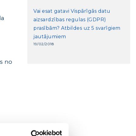
Vai esat gatavi Vispārīgās datu
da
aizsardzības regulas (GDPR)
prasībām? Atbildes uz 5 svarīgiem
jautājumiem
19/02/2018
ns no