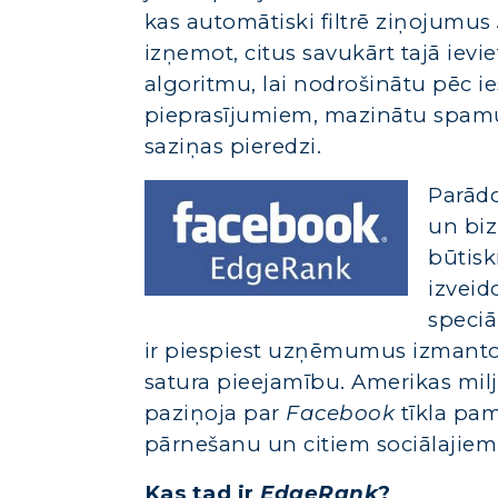
kas automātiski filtrē ziņojumu
izņemot, citus savukārt tajā ieviet
algoritmu, lai nodrošinātu pēc i
pieprasījumiem, mazinātu spamu u
saziņas pieredzi.
Parādo
un biz
būtisk
izveid
speciā
ir piespiest uzņēmumus izmantot
satura pieejamību. Amerikas milja
paziņoja par
Facebook
tīkla pam
pārnešanu un citiem sociālajiem
Kas tad ir
EdgeRank
?