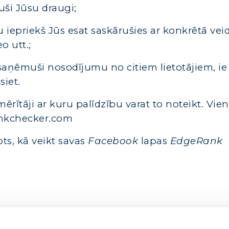
uši Jūsu draugi;
u iepriekš Jūs esat saskārušies ar konkrētā vei
o utt.;
ir saņēmuši nosodījumu no citiem lietotājiem, ie
siet.
mērītāji ar kuru palīdzību varat to noteikt. Vie
ankchecker.com
ots, kā veikt savas
Facebook
lapas
EdgeRank