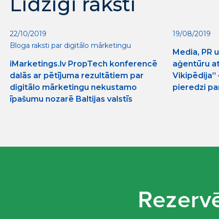
Līdzīgi raksti
22/10/2019
19/08/2019
Bloga raksti par digitālo mārketingu
Media, PR 
iMarketings.lv PropTech konferencē
aģentūru a
dalās ar pētījuma rezultātiem par
Vikipēdija”
digitālo mārketingu nekustamo
pieredzi pa
īpašumu nozarē Baltijas valstīs
Rezervē