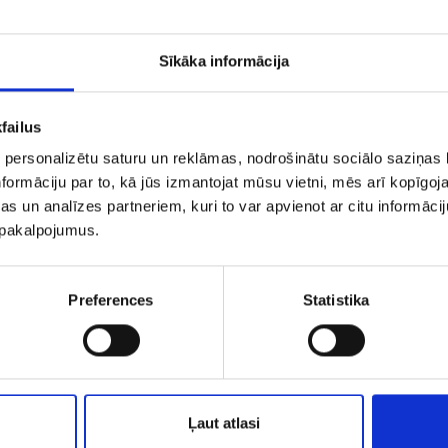
Sīkāka informācija
aka, kādas ir Jūsu attiecības ar katru no savi
s redz Jūsu lapu, komunicē ar to vai ar atsevišķ
failus
tiek novērtēts, cik daudz Jūs savus fanus iesais
 personalizētu saturu un reklāmas, nodrošinātu sociālo saziņas l
bu veidošanu!
formāciju par to, kā jūs izmantojat mūsu vietni, mēs arī kopīgo
s un analīzes partneriem, kuri to var apvienot ar citu informācij
o vērtība tiek piešķirta fotogrāfijām, tad seko v
u pakalpojumus.
jumi un tad aplikācijas. Manuāli veidotiem ierak
m, kas veidoti ar aplikāciju palīdzību.
Preferences
Statistika
 ieraksts, jo lielāks ir tā
EdgeRank
svars. Popu
bāsies ilgāku laika periodu.
 sekojoši:
Ļaut atlasi