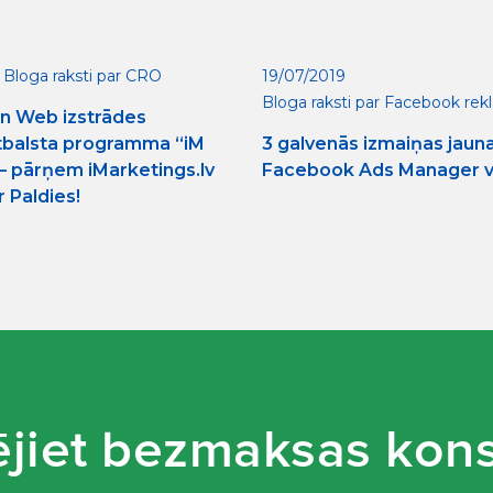
Bloga raksti par CRO
19/07/2019
Bloga raksti par Facebook re
un Web izstrādes
tbalsta programma “iM
3 galvenās izmaiņas jaun
 – pārņem iMarketings.lv
Facebook Ads Manager v
r Paldies!
jiet bezmaksas kons