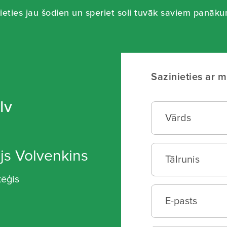
ieties jau šodien un speriet soli tuvāk saviem panāk
Sazinieties ar 
lv
js Volvenkins
tēģis