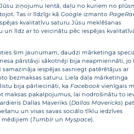
s Jūsu ziņojumu lentā, daļu no kuriem no plūs
ojot. Tas ir līdzīgi kā
Google
izmanto
PageRa
espējas kvalitatīvu saturu Jūsu meklēšanas
n līdz ar to veicinātu pēc iespējas kvalitatī
ties šim jaunumam, daudzi mārketinga speciāl
nesa pārstāvji sākotnēji bija neapmierināti, jo 
i samazināja iespējas sasniegt patērētājus ar
oto bezmaksas saturu. Liela daļa mārketinga
listu bija pārliecināti, ka
Facebook
vienīgais m
 maksas pakalpojumus, lai nodrošinātu to iev
rdieris Dallas Maveriks (
Dallas Mavericks
) pa
ešanu un visas savas sociālo tīklu iedzīves
 mēdijiem (
Tumblr
un
Myspace
).