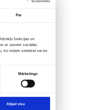
Par
em
u
tāt.
īdzekļu funkcijas un
jam ar saviem sociālās
u, ko viņiem sniedzat vai ko
ideo,
stiem
Mārketings
lārs
Atļaut visu