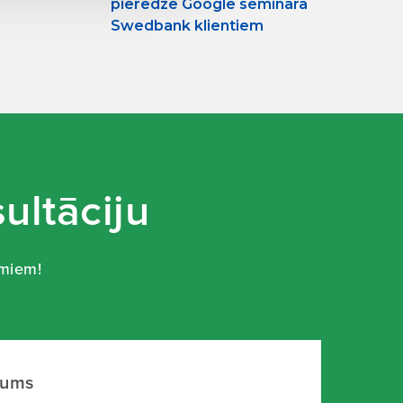
pieredze Google seminārā
Swedbank klientiem
ultāciju
umiem!
mums