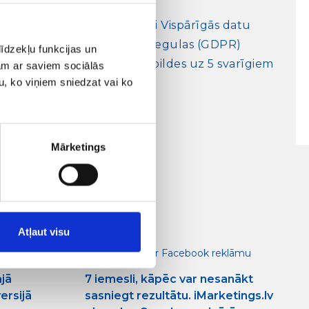
Vai esat gatavi Vispārīgās datu
aizsardzības regulas (GDPR)
īdzekļu funkcijas un
prasībām? Atbildes uz 5 svarīgiem
jam ar saviem sociālās
u, ko viņiem sniedzat vai ko
jautājumiem
19/02/2018
Mārketings
Atļaut visu
08/06/2018
klāmu
Bloga raksti par Facebook reklāmu
ajā
7 iemesli, kāpēc var nesanākt
ersijā
sasniegt rezultātu. iMarketings.lv