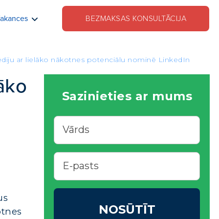
akances
BEZMAKSAS KONSULTĀCIJA
diju ar lielāko nākotnes potenciālu nominē LinkedIn
āko
Sazinieties ar mums
us
NOSŪTĪT
otnes