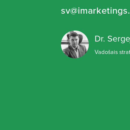
sv@imarketings.
Dr. Serge
Vadošais stra