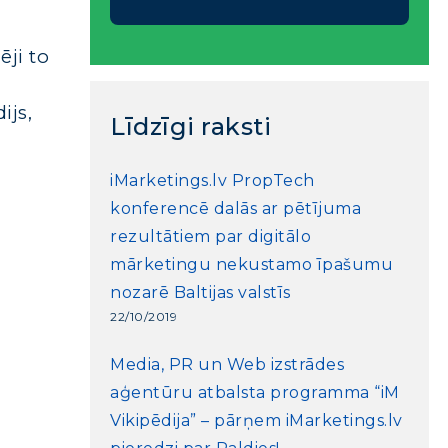
ēji to
ijs,
Līdzīgi raksti
iMarketings.lv PropTech
konferencē dalās ar pētījuma
rezultātiem par digitālo
mārketingu nekustamo īpašumu
nozarē Baltijas valstīs
22/10/2019
Media, PR un Web izstrādes
aģentūru atbalsta programma “iM
Vikipēdija” – pārņem iMarketings.lv