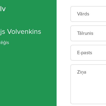
lv
js Volvenkins
tēģis