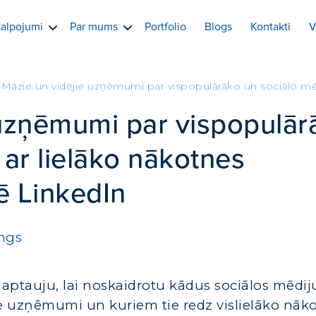
alpojumi
Par mums
Portfolio
Blogs
Kontakti
V
Mazie un vidējie uzņēmumi par vispopulārāko un sociālo mē
 uzņēmumi par vispopulār
 ar lielāko nākotnes
ē LinkedIn
ings
s aptauju, lai noskaidrotu kādus sociālos mēdij
ie uzņēmumi un kuriem tie redz vislielāko nāk