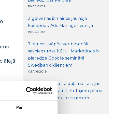
pieredzi par Paldies!
19/08/2019
3 galvenās izmaiņas jaunajā
ām
Facebook Ads Manager versijā
19/07/2019
7 iemesli, kāpēc var nesanākt
mumu
sasniegt rezultātu. iMarketings.lv
pieredze Google seminārā
ciālajā
Swedbank klientiem
08/06/2018
Pētījums: Ceturtā daļa no Latvijas
interneta veikalu lietotājiem plāno
palielināt tēriņus pirkumiem
internetā
Par
07/03/2018