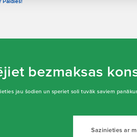
r Paldies!
jiet bezmaksas kons
ieties jau šodien un speriet soli tuvāk saviem panāk
Sazinieties ar 