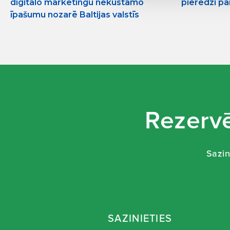
digitālo mārketingu nekustamo
pieredzi pa
īpašumu nozarē Baltijas valstīs
Rezervē
Sazin
SAZINIETIES