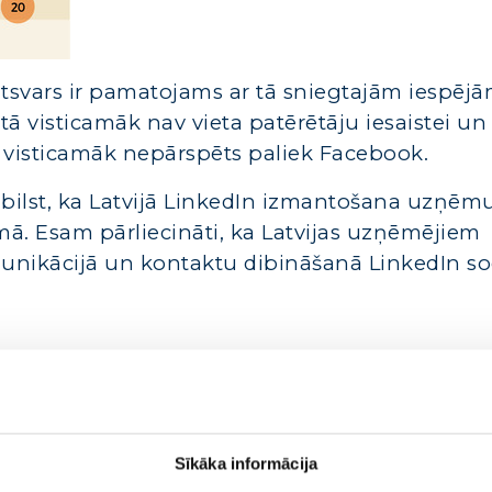
patsvars ir pamatojams ar tā sniegtajām iespēj
ā visticamāk nav vieta patērētāju iesaistei un
ā visticamāk nepārspēts paliek Facebook.
ilst, ka Latvijā LinkedIn izmantošana uzņē
umā. Esam pārliecināti, ka Latvijas uzņēmējiem
omunikācijā un kontaktu dibināšanā LinkedIn so
Sīkāka informācija