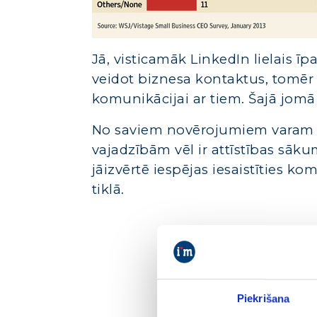
Jā, visticamāk LinkedIn lielais ī
veidot biznesa kontaktus, tomēr t
komunikācijai ar tiem. Šajā jom
No saviem novērojumiem varam b
vajadzībām vēl ir attīstības sāk
jāizvērtē iespējas iesaistīties k
tiklā.
Piekrišana