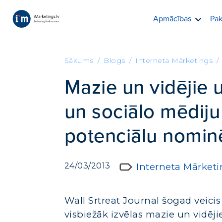
Apmācības
Pak
Sākums
Blogs
Interneta Mārketings
Mazie un vidējie
un sociālo mēdiju
potenciālu nomin
24/03/2013
Interneta Mārket
Wall Srtreat Journal šogad veici
visbiežāk izvēlas mazie un vidēj