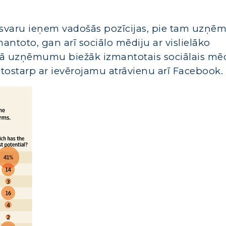
rsvaru ieņem vadošās pozīcijas, pie tam uzņēm
mantoto, gan arī sociālo mēdiju ar vislielāko
kā uzņēmumu biežāk izmantotais sociālais mēd
tostarp ar ievērojamu atrāvienu arī Facebook.