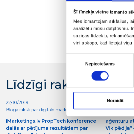
Šī tīmekļa vietne izmanto sīk
Mēs izmantojam sīkfailus, lai
analizētu mūsu datplūsmu. In
saziņas līdzekļu, reklamēšana
viņi apkopo, kad lietojat viņ
Piekrišanas
Nepieciešams
izvēle
Līdzīgi raksti
Noraidīt
22/10/2019
19/08/2019
Bloga raksti par digitālo mārketingu
Media, PR 
iMarketings.lv PropTech konferencē
aģentūru a
dalās ar pētījuma rezultātiem par
Vikipēdija”