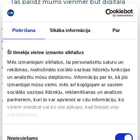
Tas palīdz mums vienmēr būt digitālā
formā. :)
“
Liels paldies, Rič, par kārtējo vizīti. Man ir
Piekrišana
Sīkāka informācija
Par
prieks, ka mūsu tikšanās vienmēr notiek
draudzīgā gaisotnē un ir tik produktīvas un
Šī tīmekļa vietne izmanto sīkfailus
vērtīgas informācijas pilnas. Esam
Mēs izmantojam sīkfailus, lai personalizētu saturu un
pateicīgi, ka palīdzi mums kļūt vēl
reklāmas, nodrošinātu sociālo saziņas līdzekļu funkcijas
labākiem. Lieliski! Gaidīsim Tevi ciemos
un analizētu mūsu datplūsmu. Informāciju par to, kā jūs
atkal,
” iespaidos par tikšanos dalās
izmantojat mūsu vietni, mēs arī kopīgojam ar saviem
Dr.Sergejs Volvenkins, iMarketings.lv
sociālās saziņas līdzekļu, reklamēšanas un analīzes
digitālās nodaļas vadītājs.
partneriem, kuri to var apvienot ar citu informāciju, ko
viņiem sniedzat vai ko viņi apkopo, kad lietojat viņu
pakalpojumus.
Piekrišanas
Nepieciešams
izvēle