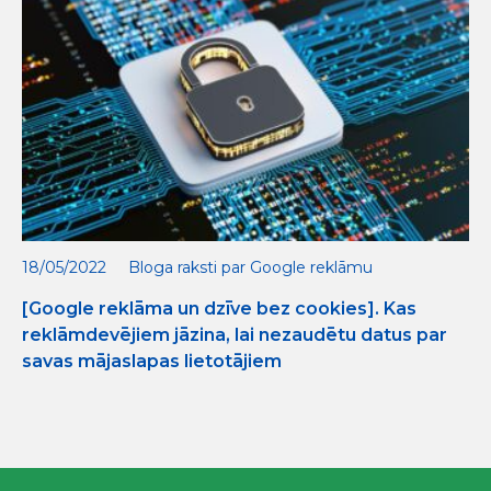
18/05/2022
Bloga raksti par Google reklāmu
[Google reklāma un dzīve bez cookies]. Kas
reklāmdevējiem jāzina, lai nezaudētu datus par
savas mājaslapas lietotājiem