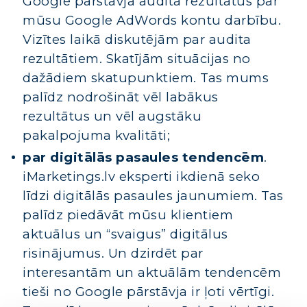
Google pārstāvja audita rezultātus par
mūsu Google AdWords kontu darbību.
Vizītes laikā diskutējām par audita
rezultātiem. Skatījām situācijas no
dažādiem skatupunktiem. Tas mums
palīdz nodrošināt vēl labākus
rezultātus un vēl augstāku
pakalpojuma kvalitāti;
par digitālās pasaules tendencēm
.
iMarketings.lv eksperti ikdienā seko
līdzi digitālās pasaules jaunumiem. Tas
palīdz piedāvāt mūsu klientiem
aktuālus un “svaigus” digitālus
risinājumus. Un dzirdēt par
interesantām un aktuālām tendencēm
tieši no Google pārstāvja ir ļoti vērtīgi.