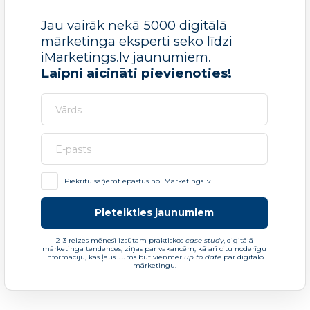
Jau vairāk nekā 5000 digitālā
mārketinga eksperti seko līdzi
iMarketings.lv jaunumiem.
Laipni aicināti pievienoties!
Piekrītu saņemt epastus no iMarketings.lv.
Pieteikties jaunumiem
2-3 reizes mēnesī izsūtam praktiskos
case study
, digitālā
mārketinga tendences, ziņas par vakancēm, kā arī citu noderīgu
informāciju, kas ļaus Jums būt vienmēr
up to date
par digitālo
mārketingu.