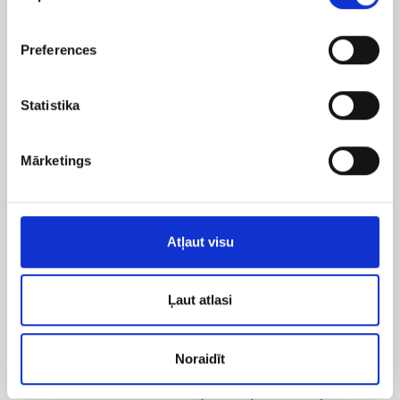
Līdzīgi raksti
Preferences
Statistika
Mārketings
Atļaut visu
Ļaut atlasi
Noraidīt
24/03/2023
Bloga raksti par Google reklāmu
Kā ar broad match atslēgvārdu palīdzību par 55%