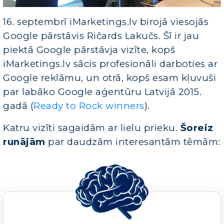
16. septembrī iMarketings.lv birojā viesojās
Google pārstāvis Ričards Lakučs. Šī ir jau
piektā Google pārstāvja vizīte, kopš
iMarketings.lv sācis profesionāli darboties ar
Google reklāmu, un otrā, kopš esam kļuvuši
par labāko Google aģentūru Latvijā 2015.
gadā (
Ready to Rock winners
).
Katru vizīti sagaidām ar lielu prieku.
Šoreiz
runājām
par daudzām interesantām tēmām: