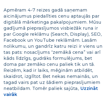
Apmēram 4-7 reizes gadā saņemam
aicinājumus piedalīties cenu aptaujās par
digitālā mārketinga pakalpojumiem. Mūsu
gadījumā pieprasījumos visbiežāk runa ir
par Google reklāmu (Search, Display), SEO,
Facebook un YouTube reklāmām. Lasām
nolikumu, un gandrīz katru reizi ir viens un
tas pats: nosacījums “zemākā cena” vai arī
kāds līdzīgs, gudrāks formulējums, bet
doma par zemāko cenu paliek tik un tā.
Reizēm, kad ir laiks, mēģinām atbildēt,
skaidrot, izglītot. Bet nekas nemainās, un
tagad vairs pat uz šādiem pieprasījumiem
neatbildam. Tomēr paliek sajūta,
Uzzināt
vairāk