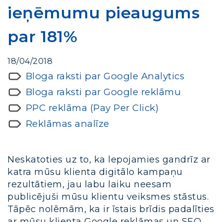
ieņēmumu pieaugums
par 181%
18/04/2018
Bloga raksti par Google Analytics
Bloga raksti par Google reklāmu
PPC reklāma (Pay Per Click)
Reklāmas analīze
Neskatoties uz to, ka lepojamies gandrīz ar
katra mūsu klienta digitālo kampaņu
rezultātiem, jau labu laiku neesam
publicējuši mūsu klientu veiksmes stāstus.
Tāpēc nolēmām, ka ir īstais brīdis padalīties
ar mūsu klienta Google reklāmas un SEO