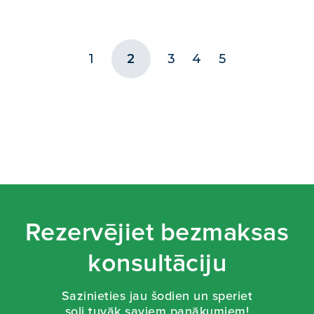
1
2
3
4
5
Rezervējiet bezmaksas
konsultāciju
Sazinieties jau šodien un speriet
soli tuvāk saviem panākumiem!