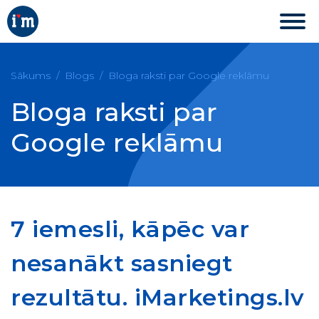
Sākums
Blogs
Bloga raksti par Google reklāmu
Bloga raksti par
Google reklāmu
7 iemesli, kāpēc var
nesanākt sasniegt
rezultātu. iMarketings.lv