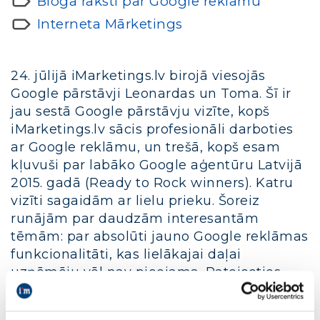
Bloga raksti par Google reklāmu
Interneta Mārketings
24. jūlijā iMarketings.lv birojā viesojās
Google pārstāvji Leonardas un Toma. Šī ir
jau sestā Google pārstāvju vizīte, kopš
iMarketings.lv sācis profesionāli darboties
ar Google reklāmu, un trešā, kopš esam
kļuvuši par labāko Google aģentūru Latvijā
2015. gadā (Ready to Rock winners). Katru
vizīti sagaidām ar lielu prieku. Šoreiz
runājām par daudzām interesantām
tēmām: par absolūti jauno Google reklāmas
funkcionalitāti, kas lielākajai daļai
uzņēmēju vēl nav pieejama. Pateicoties
iMarketings.lv statusam, varam pretendēt
uz šādas funkcionalitātes izmantošanu,