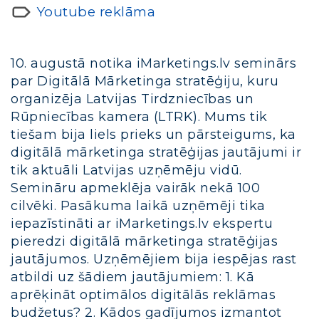
Youtube reklāma
10. augustā notika iMarketings.lv seminārs
par Digitālā Mārketinga stratēģiju, kuru
organizēja Latvijas Tirdzniecības un
Rūpniecības kamera (LTRK). Mums tik
tiešam bija liels prieks un pārsteigums, ka
digitālā mārketinga stratēģijas jautājumi ir
tik aktuāli Latvijas uzņēmēju vidū.
Semināru apmeklēja vairāk nekā 100
cilvēki. Pasākuma laikā uzņēmēji tika
iepazīstināti ar iMarketings.lv ekspertu
pieredzi digitālā mārketinga stratēģijas
jautājumos. Uzņēmējiem bija iespējas rast
atbildi uz šādiem jautājumiem: 1. Kā
aprēķināt optimālos digitālās reklāmas
budžetus? 2. Kādos gadījumos izmantot