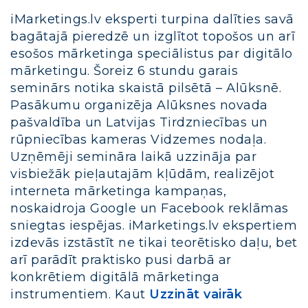
iMarketings.lv eksperti turpina dalīties savā
bagātajā pieredzē un izglītot topošos un arī
esošos mārketinga speciālistus par digitālo
mārketingu. Šoreiz 6 stundu garais
seminārs notika skaistā pilsētā – Alūksnē.
Pasākumu organizēja Alūksnes novada
pašvaldība un Latvijas Tirdzniecības un
rūpniecības kameras Vidzemes nodaļa.
Uzņēmēji semināra laikā uzzināja par
visbiežāk pieļautajām kļūdām, realizējot
interneta mārketinga kampaņas,
noskaidroja Google un Facebook reklāmas
sniegtas iespējas. iMarketings.lv ekspertiem
izdevās izstāstīt ne tikai teorētisko daļu, bet
arī parādīt praktisko pusi darbā ar
konkrētiem digitālā mārketinga
instrumentiem. Kaut
Uzzināt vairāk