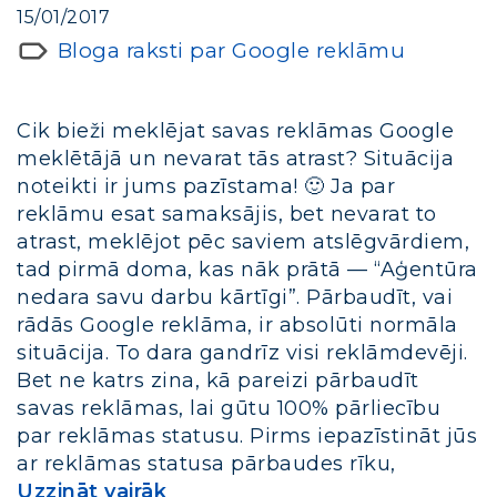
15/01/2017
Bloga raksti par Google reklāmu
Cik bieži meklējat savas reklāmas Google
meklētājā un nevarat tās atrast? Situācija
noteikti ir jums pazīstama! 🙂 Ja par
reklāmu esat samaksājis, bet nevarat to
atrast, meklējot pēc saviem atslēgvārdiem,
tad pirmā doma, kas nāk prātā — “Aģentūra
nedara savu darbu kārtīgi”. Pārbaudīt, vai
rādās Google reklāma, ir absolūti normāla
situācija. To dara gandrīz visi reklāmdevēji.
Bet ne katrs zina, kā pareizi pārbaudīt
savas reklāmas, lai gūtu 100% pārliecību
par reklāmas statusu. Pirms iepazīstināt jūs
ar reklāmas statusa pārbaudes rīku,
Uzzināt vairāk