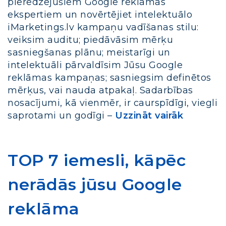
pieredzējušiem Google reklāmas
ekspertiem un novērtējiet intelektuālo
iMarketings.lv kampaņu vadīšanas stilu:
veiksim auditu; piedāvāsim mērķu
sasniegšanas plānu; meistarīgi un
intelektuāli pārvaldīsim Jūsu Google
reklāmas kampaņas; sasniegsim definētos
mērķus, vai nauda atpakaļ. Sadarbības
nosacījumi, kā vienmēr, ir caurspīdīgi, viegli
saprotami un godīgi –
Uzzināt vairāk
TOP 7 iemesli, kāpēc
nerādās jūsu Google
reklāma