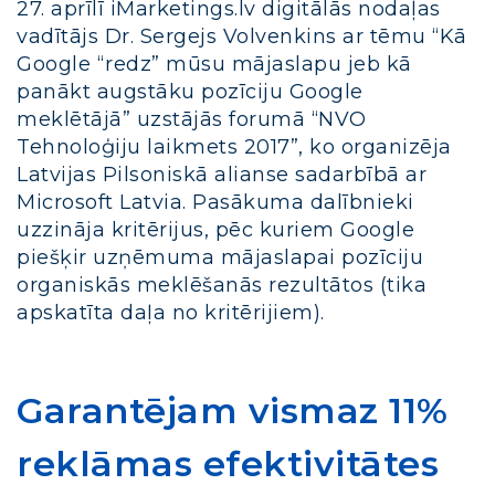
27. aprīlī iMarketings.lv digitālās nodaļas
vadītājs Dr. Sergejs Volvenkins ar tēmu “Kā
Google “redz” mūsu mājaslapu jeb kā
panākt augstāku pozīciju Google
meklētājā” uzstājās forumā “NVO
Tehnoloģiju laikmets 2017”, ko organizēja
Latvijas Pilsoniskā alianse sadarbībā ar
Microsoft Latvia. Pasākuma dalībnieki
uzzināja kritērijus, pēc kuriem Google
piešķir uzņēmuma mājaslapai pozīciju
organiskās meklēšanās rezultātos (tika
apskatīta daļa no kritērijiem).
Garantējam vismaz 11%
reklāmas efektivitātes