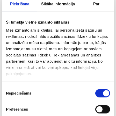
pirms tā ir pieejama visiem uzņēmumiem.
Piekrišana
Sīkāka informācija
Par
Piemēram,
Uzzināt vairāk
Šī tīmekļa vietne izmanto sīkfailus
Siguldā norisinājās
Mēs izmantojam sīkfailus, lai personalizētu saturu un
reklāmas, nodrošinātu sociālo saziņas līdzekļu funkcijas
iMarketings.lv seminārs
un analizētu mūsu datplūsmu. Informāciju par to, kā jūs
izmantojat mūsu vietni, mēs arī kopīgojam ar saviem
par Facebook reklāmas
sociālās saziņas līdzekļu, reklamēšanas un analīzes
partneriem, kuri to var apvienot ar citu informāciju, ko
iespējām
viņiem sniedzat vai ko viņi apkopo, kad lietojat viņu
pakalpojumus.
22/05/2017
Piekrišanas
Bloga raksti par apmācībām
Nepieciešams
izvēle
Bloga raksti par Google reklāmu
Google reklāma
SEO optimizācija
Preferences