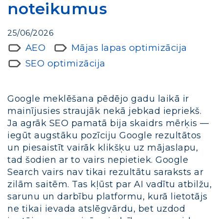
noteikumus
25/06/2026
AEO
Mājas lapas optimizācija
SEO optimizācija
Google meklēšana pēdējo gadu laikā ir
mainījusies straujāk nekā jebkad iepriekš.
Ja agrāk SEO pamatā bija skaidrs mērķis —
iegūt augstāku pozīciju Google rezultātos
un piesaistīt vairāk klikšķu uz mājaslapu,
tad šodien ar to vairs nepietiek. Google
Search vairs nav tikai rezultātu saraksts ar
zilām saitēm. Tas kļūst par AI vadītu atbilžu,
sarunu un darbību platformu, kurā lietotājs
ne tikai ievada atslēgvārdu, bet uzdod