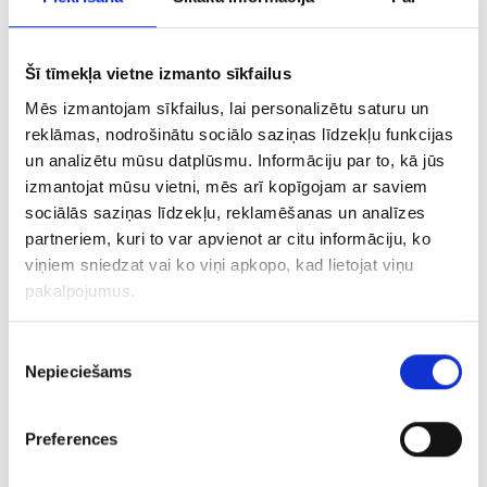
attīstības tendences. Savukārt, Leo
pieskārās praktiskiem jautājumiem un
Uzzināt vairāk
Šī tīmekļa vietne izmanto sīkfailus
Mēs izmantojam sīkfailus, lai personalizētu saturu un
reklāmas, nodrošinātu sociālo saziņas līdzekļu funkcijas
Mājas lapas SEO
un analizētu mūsu datplūsmu. Informāciju par to, kā jūs
izmantojat mūsu vietni, mēs arī kopīgojam ar saviem
optimizācija: 2
sociālās saziņas līdzekļu, reklamēšanas un analīzes
partneriem, kuri to var apvienot ar citu informāciju, ko
praktiskas metodes, kā
viņiem sniedzat vai ko viņi apkopo, kad lietojat viņu
pakalpojumus.
noteikt SEO satura
Piekrišanas
virzienus mājas lapā
Nepieciešams
izvēle
16/03/2016
Preferences
Bloga raksti par Google Analytics