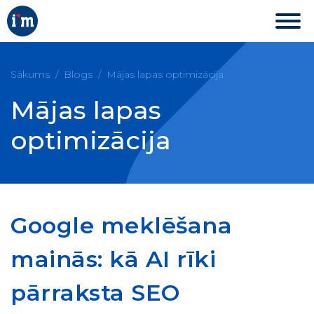
Sākums
Blogs
Mājas lapas optimizācija
Mājas lapas
optimizācija
Google meklēšana
mainās: kā AI rīki
pārraksta SEO