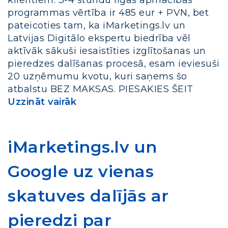
klientiem. 3-4 stundu ilgas apmācības
programmas vērtība ir 485 eur + PVN, bet
pateicoties tam, ka iMarketings.lv un
Latvijas Digitālo ekspertu biedrība vēl
aktīvāk sākuši iesaistīties izglītošanas un
pieredzes dalīšanas procesā, esam ieviesuši
20 uzņēmumu kvotu, kuri saņems šo
atbalstu BEZ MAKSAS. PIESAKIES ŠEIT
Uzzināt vairāk
iMarketings.lv un
Google uz vienas
skatuves dalījās ar
pieredzi par