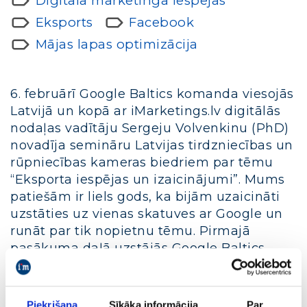
Digitālā mārketinga iespējas
Eksports
Facebook
Mājas lapas optimizācija
6. februārī Google Baltics komanda viesojās
Latvijā un kopā ar iMarketings.lv digitālās
nodaļas vadītāju Sergeju Volvenkinu (PhD)
novadīja semināru Latvijas tirdzniecības un
rūpniecības kameras biedriem par tēmu
“Eksporta iespējas un izaicinājumi”. Mums
patiešām ir liels gods, ka bijām uzaicināti
uzstāties uz vienas skatuves ar Google un
runāt par tik nopietnu tēmu. Pirmajā
pasākuma daļā uzstājās Google Baltics
komandas pārstāvji Toma un Leo. Toma
ieskicēja eksporta svarīgumu Latvijas
uzņēmumiem kopumā, kā arī eksporta
Piekrišana
Sīkāka informācija
Par