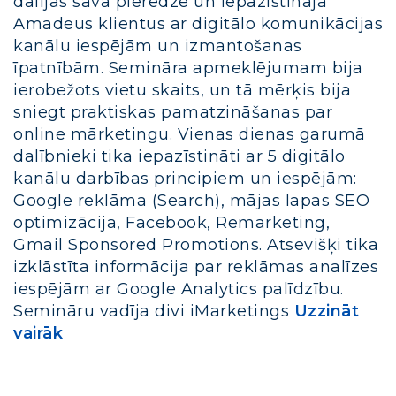
dalījās savā pieredzē un iepazīstināja
Amadeus klientus ar digitālo komunikācijas
kanālu iespējām un izmantošanas
īpatnībām. Semināra apmeklējumam bija
ierobežots vietu skaits, un tā mērķis bija
sniegt praktiskas pamatzināšanas par
online mārketingu. Vienas dienas garumā
dalībnieki tika iepazīstināti ar 5 digitālo
kanālu darbības principiem un iespējām:
Google reklāma (Search), mājas lapas SEO
optimizācija, Facebook, Remarketing,
Gmail Sponsored Promotions. Atsevišķi tika
izklāstīta informācija par reklāmas analīzes
iespējām ar Google Analytics palīdzību.
Semināru vadīja divi iMarketings
Uzzināt
vairāk