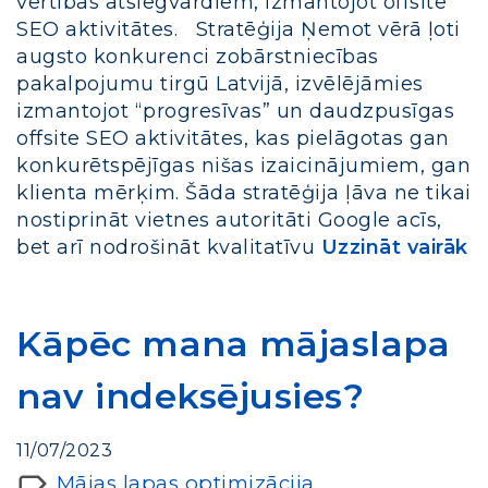
vērtības atslēgvārdiem, izmantojot offsite
SEO aktivitātes. Stratēģija Ņemot vērā ļoti
augsto konkurenci zobārstniecības
pakalpojumu tirgū Latvijā, izvēlējāmies
izmantojot “progresīvas” un daudzpusīgas
offsite SEO aktivitātes, kas pielāgotas gan
konkurētspējīgas nišas izaicinājumiem, gan
klienta mērķim. Šāda stratēģija ļāva ne tikai
nostiprināt vietnes autoritāti Google acīs,
bet arī nodrošināt kvalitatīvu
Uzzināt vairāk
Kāpēc mana mājaslapa
nav indeksējusies?
11/07/2023
Mājas lapas optimizācija