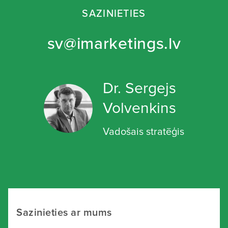
SAZINIETIES
sv@imarketings.lv
Dr. Sergejs
Volvenkins
Vadošais stratēģis
Sazinieties ar mums