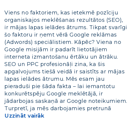
Viens no faktoriem, kas ietekmē pozīciju
organiskajos meklēšanas rezultātos (SEO),
ir mājas lapas ielādes ātrums. Tikpat svarīgi
šo faktoru ir ņemt vērā Google reklāmas
(Adwords) speciālistiem. Kāpēc? Viena no
Google misijām ir padarīt lietotājiem
interneta izmantošanu ērtāku un ātrāku.
SEO un PPC profesionāļi zina, ka šis
apgalvojums tiešā veidā ir saistīts ar mājas
lapas ielādes ātrumu. Mēs esam jau
pieraduši pie šāda fakta – lai iemantotu
konkurētspēju Google meklētājā, ir
jādarbojas saskaņā ar Google noteikumiem.
Turpretī, ja mēs darbojamies pretrunā
Uzzināt vairāk