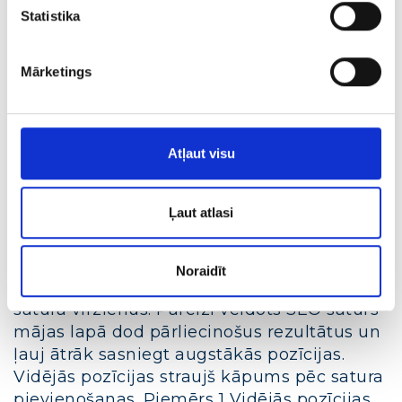
Mājas lapas optimizācija
Statistika
Satura mārketings
SEO optimizācija
Mārketings
Jebkuram SEO speciālistam nav jāpierāda,
ka satura esamība mājas lapā ir kritiski
Atļaut visu
svarīgs moments augstāko pozīciju
iekarošanā organiskajos meklēšanas
Ļaut atlasi
rezultātos. Bet, veidot saturu satura
veidošanas pēc, nav lietderīgi. Jūs
zaudēsiet laiku un naudu. Šajā raksta
Noraidīt
stāstīsim par metodēm, kā labāk noteikt
satura virzienus. Pareizi veidots SEO saturs
mājas lapā dod pārliecinošus rezultātus un
ļauj ātrāk sasniegt augstākās pozīcijas.
Vidējās pozīcijas straujš kāpums pēc satura
pievienošanas. Piemērs 1 Vidējās pozīcijas