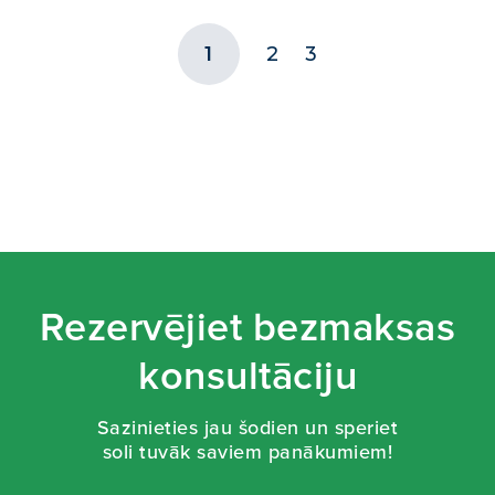
1
2
3
Rezervējiet bezmaksas
konsultāciju
Sazinieties jau šodien un speriet
soli tuvāk saviem panākumiem!