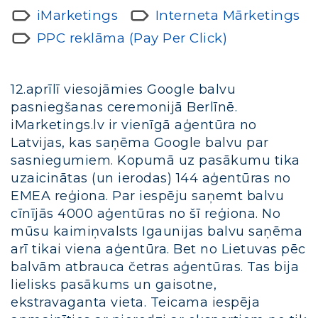
iMarketings
Interneta Mārketings
PPC reklāma (Pay Per Click)
12.aprīlī viesojāmies Google balvu
pasniegšanas ceremonijā Berlīnē.
iMarketings.lv ir vienīgā aģentūra no
Latvijas, kas saņēma Google balvu par
sasniegumiem. Kopumā uz pasākumu tika
uzaicinātas (un ierodas) 144 aģentūras no
EMEA reģiona. Par iespēju saņemt balvu
cīnījās 4000 aģentūras no šī reģiona. No
mūsu kaimiņvalsts Igaunijas balvu saņēma
arī tikai viena aģentūra. Bet no Lietuvas pēc
balvām atbrauca četras aģentūras. Tas bija
lielisks pasākums un gaisotne,
ekstravaganta vieta. Teicama iespēja