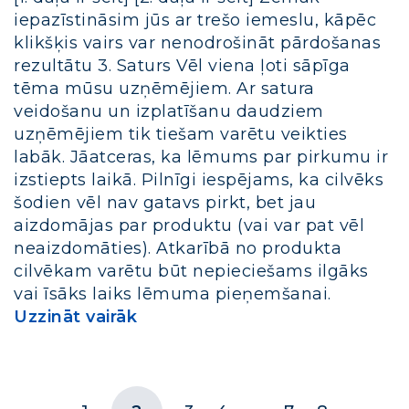
iepazīstināsim jūs ar trešo iemeslu, kāpēc
klikšķis vairs var nenodrošināt pārdošanas
rezultātu 3. Saturs Vēl viena ļoti sāpīga
tēma mūsu uzņēmējiem. Ar satura
veidošanu un izplatīšanu daudziem
uzņēmējiem tik tiešam varētu veikties
labāk. Jāatceras, ka lēmums par pirkumu ir
izstiepts laikā. Pilnīgi iespējams, ka cilvēks
šodien vēl nav gatavs pirkt, bet jau
aizdomājas par produktu (vai var pat vēl
neaizdomāties). Atkarībā no produkta
cilvēkam varētu būt nepieciešams ilgāks
vai īsāks laiks lēmuma pieņemšanai.
Uzzināt vairāk