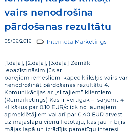
vairs nenodrošina
pārdošanas rezultātu
05/06/2016
Interneta Mārketings
[1.daļa], [2.daļa], [3.daļa] Zemāk
iepazīstināsim jūs ar
pārējiem iemesliem, kāpēc klikšķis vairs var
nenodrošināt pārdošanas rezultātu 4.
Komunikācijas ar „siltajiem” klientiem
(Remārketings) Kas ir vērtīgāk – saņemt 4
klikšķus par 0.10 EUR/click no jaunajiem
apmeklētājiem vai arī par 0.40 EUR atvest
uz mājaslapu vienu lietotāju, kas jau ir bijis
mājas lapā un izrādījis pamatīgu interesi