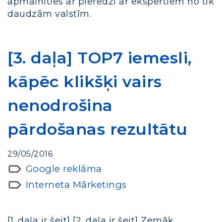
apmainīties ar pieredzi ar ekspertiem no tik
daudzām valstīm.
[3. daļa] TOP7 iemesli,
kāpēc klikšķi vairs
nenodrošina
pārdošanas rezultātu
29/05/2016
Google reklāma
Interneta Mārketings
[1. daļa ir šeit] [2. daļa ir šeit] Zemāk