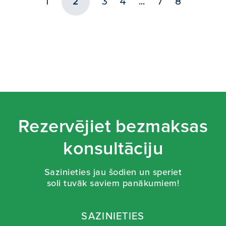
1
2
3
4
…
7
8
Rezervējiet bezmaksas
konsultāciju
Sazinieties jau šodien un speriet
soli tuvāk saviem panākumiem!
SAZINIETIES