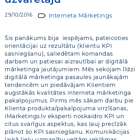
29/10/2016
Interneta Mārketings
Šis panākums bija iespējams, pateicoties
orientācijai uz rezultātu (klientu KPI
sasniegšanu), saliedētam komandas
darbam un patiesai aizrautībai ar digitālā
mārketinga jautājumiem. Mēs sekojam līdzi
digitālā mārketinga pasaules jaunākajām
tendencēm un piedāvājam Klientiem
augstākās kvalitātes interneta mārketinga
pakalpojumus. Pirms mēs sākam darbu pie
Klienta produkta/pakalpojuma virzīšanas,
iMarketings.lv eksperti noskaidro KPI un
citus svarīgus aspektus, kas ļauj precīzāk
plānot šo KPI sasniegšanu. Komunikācijas
laikā lielu uzmanību veltām reklāmas