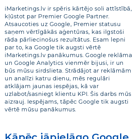
iMarketings.lv ir spēris kārtējo soli attīstībā,
kļūstot par Premier Google Partner.
Atsaucoties uz Google, Premier statusu
saņem vērtīgākās aģentūras, kas ilgstoši
rāda pārliecinošus rezultātus. Esam lepni
par to, ka Google tik augsti vērtē
iMarketings.lv panākumus. Google reklāma
un Google Analytics vienmēr bijusi, ir un
būs mūsu sirdslieta. Strādājot ar reklāmām
un analīzi katru dienu, mēs regulāri
atklājam jaunas iespējas, kā var
uzlabot/sasniegt klientu KPI. Šis darbs mūs
aizrauj. Iespējams, tāpēc Google tik augsti
vērtē mūsu panākumus.
Kāpēc jāpielāgo Google