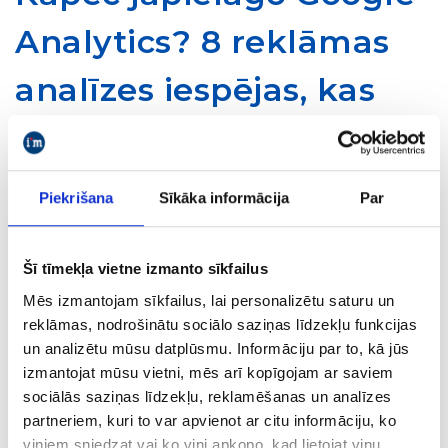
Analytics? 8 reklāmas
analīzes iespējas, kas
Jums būs pieejamas pēc
pielāgošanas.
Piekrišana
Sīkāka informācija
Par
21/07/2016
Bloga raksti par Google Analytics
Šī tīmekļa vietne izmanto sīkfailus
Interneta Mārketings
Mēs izmantojam sīkfailus, lai personalizētu saturu un
reklāmas, nodrošinātu sociālo saziņas līdzekļu funkcijas
Reklāmas analīze
un analizētu mūsu datplūsmu. Informāciju par to, kā jūs
izmantojat mūsu vietni, mēs arī kopīgojam ar saviem
sociālās saziņas līdzekļu, reklamēšanas un analīzes
Vēl joprojām uz jautājumu, vai Jūsu Google
partneriem, kuri to var apvienot ar citu informāciju, ko
Analytics konts ir pielāgots, bieži vien
viņiem sniedzat vai ko viņi apkopo, kad lietojat viņu