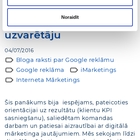
sacensības Game on
pirmā ceturkšņa
Noraidīt
uzvarētāju
04/07/2016
Bloga raksti par Google reklāmu
Google reklāma
iMarketings
Interneta Mārketings
Šis panākums bija iespējams, pateicoties
orientācijai uz rezultātu (klientu KPI
sasniegšanu), saliedētam komandas
darbam un patiesai aizrautībai ar digitālā
mārketinga jautājumiem. Mēs sekojam līdzi