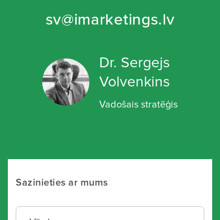
sv@imarketings.lv
Dr. Sergejs
Volvenkins
Vadošais stratēģis
Sazinieties ar mums