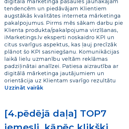
digitālā mārketinga pasaules jaunākajām
tendencēm un piedāvājam Klientiem
augstākās kvalitātes interneta mārketinga
pakalpojumus. Pirms mēs sākam darbu pie
Klienta produkta/pakalpojuma virzīšanas,
iMarketings.lv eksperti noskaidro KPI un
citus svarīgus aspektus, kas ļauj precīzāk
plānot šo KPI sasniegšanu. Komunikācijas
laikā lielu uzmanību veltām reklāmas
padziļinātai analīzei. Patiesa aizrautība ar
digitālā mārketinga jautājumiem un
orientācija uz Klientam svarīgo rezultātu
Uzzināt vairāk
[4.pēdējā daļa] TOP7
iemesli, kāpēc klikšķi