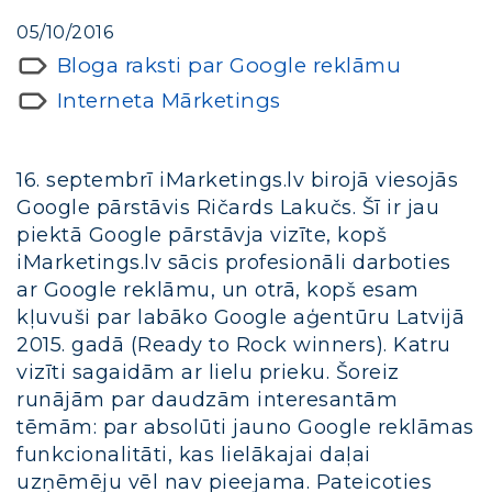
05/10/2016
Bloga raksti par Google reklāmu
Interneta Mārketings
16. septembrī iMarketings.lv birojā viesojās
Google pārstāvis Ričards Lakučs. Šī ir jau
piektā Google pārstāvja vizīte, kopš
iMarketings.lv sācis profesionāli darboties
ar Google reklāmu, un otrā, kopš esam
kļuvuši par labāko Google aģentūru Latvijā
2015. gadā (Ready to Rock winners). Katru
vizīti sagaidām ar lielu prieku. Šoreiz
runājām par daudzām interesantām
tēmām: par absolūti jauno Google reklāmas
funkcionalitāti, kas lielākajai daļai
uzņēmēju vēl nav pieejama. Pateicoties