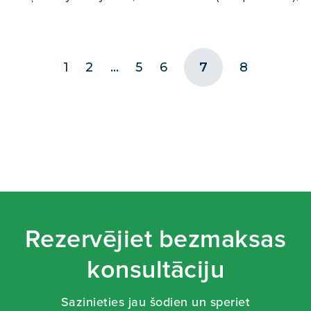
1
2
…
5
6
7
8
Rezervējiet bezmaksas
konsultāciju
Sazinieties jau šodien un speriet