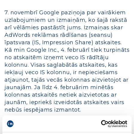
7. novembrī Google paziņoja par vairākiem
uzlabojumiem un izmaiņām, ko šajā rakstā
arī vēlāmies pastāstīt jums. Izmaiņas skar
AdWords reklāmas rādīšanas (seansu)
īpatsvara (IS, Impression Share) atskaites.
Kā min Google Inc., 4. februārī tiek turpināts
no atskaitēm izņemt veco IS rādītāju
kolonnu. Visas saglabātās atskaites, kas
iekļauj veco IS kolonnu, ir nepieciešams
atjaunot, tajās vecās kolonnas aizvietojot ar
jaunajām. Ja līdz 4. februārim minētās
kolonnas atskaitēs netiek aizvietotas ar
jaunām, iepriekš izveidotās atskaites vairs
nebūs iespējams izmantot.