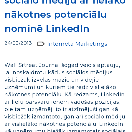
sociālo mēdiju ar lielāko
nākotnes potenciālu
nominē LinkedIn
24/03/2013
Interneta Mārketings
Wall Srtreat Journal šogad veicis aptauju,
lai noskaidrotu kādus sociālos mēdijus
visbiežāk izvēlas mazie un vidējie
uzņēmumi un kuriem tie redz vislielāko
nākotnes potenciālu. Kā redzams, LinkedIn
ar lielu pārsvaru ieņem vadošās pozīcijas,
pie tam uzņēmēji to ir atzīmējuši gan kā
visbiežāk izmantoto, gan arī sociālo mēdiju
ar vislielāko nākotnes potenciālu. LinkedIn,
kā uzņēmumu biežāk izmantotais sociālais