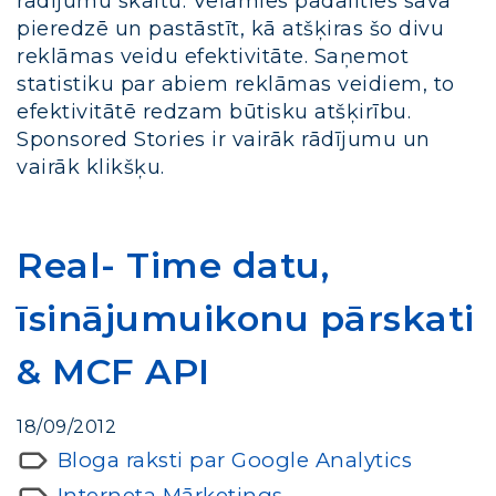
rādījumu skaitu. Vēlamies padalīties savā
pieredzē un pastāstīt, kā atšķiras šo divu
reklāmas veidu efektivitāte. Saņemot
statistiku par abiem reklāmas veidiem, to
efektivitātē redzam būtisku atšķirību.
Sponsored Stories ir vairāk rādījumu un
vairāk klikšķu.
Real- Time datu,
īsinājumuikonu pārskati
& MCF API
18/09/2012
Bloga raksti par Google Analytics
Interneta Mārketings