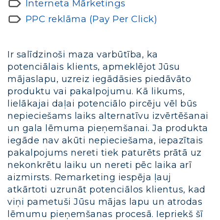
Interneta Mārketings
PPC reklāma (Pay Per Click)
Ir salīdzinoši maza varbūtība, ka
potenciālais klients, apmeklējot Jūsu
mājaslapu, uzreiz iegādāsies piedāvāto
produktu vai pakalpojumu. Kā likums,
lielākajai daļai potenciālo pircēju vēl būs
nepieciešams laiks alternatīvu izvērtēšanai
un gala lēmuma pieņemšanai. Ja produkta
iegāde nav akūti nepieciešama, iepazītais
pakalpojums nereti tiek paturēts prātā uz
nekonkrētu laiku un nereti pēc laika arī
aizmirsts. Remarketing iespēja ļauj
atkārtoti uzrunāt potenciālos klientus, kad
viņi pametuši Jūsu mājas lapu un atrodas
lēmumu pieņemšanas procesā. Iepriekš šī