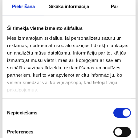
Kas Jūsu uzņēmumam
Piekrišana
Sīkāka informācija
Par
jāzin par Facebook
Šī tīmekļa vietne izmanto sīkfailus
EdgeRank (1.daļa)
Mēs izmantojam sīkfailus, lai personalizētu saturu un
reklāmas, nodrošinātu sociālo saziņas līdzekļu funkcijas
12/02/2013
Interneta Mārketings
un analizētu mūsu datplūsmu. Informāciju par to, kā jūs
izmantojat mūsu vietni, mēs arī kopīgojam ar saviem
sociālās saziņas līdzekļu, reklamēšanas un analīzes
Facebook nesen ir nācis klajā ar jaunumu –
partneriem, kuri to var apvienot ar citu informāciju, ko
iespēju uzņēmumiem plašāk popularizēt
viņiem sniedzat vai ko viņi apkopo, kad lietojat viņu
savu jaunizveidoto saturu un informācijas
pakalpojumus.
atjauninājumus par maksu. Pie tam
pakalpojuma cena ir atkarīga no tā, cik
Piekrišanas
daudz fanu ir Jūsu interneta resursam. Šī
Nepieciešams
izvēle
jaunā pieeja tiek nodrošināta saskaņā ar
izmaiņām Facebook EdgeRank algoritmā,
kas automātiski filtrē ziņojumus Jūsu
Preferences