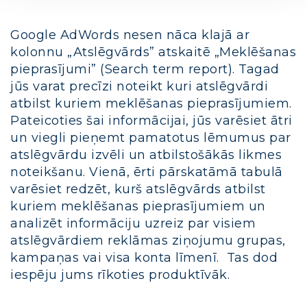
Google AdWords nesen nāca klajā ar
kolonnu „Atslēgvārds” atskaitē „Meklēšanas
pieprasījumi” (Search term report). Tagad
jūs varat precīzi noteikt kuri atslēgvārdi
atbilst kuriem meklēšanas pieprasījumiem.
Pateicoties šai informācijai, jūs varēsiet ātri
un viegli pieņemt pamatotus lēmumus par
atslēgvārdu izvēli un atbilstošākās likmes
noteikšanu. Vienā, ērti pārskatāmā tabulā
varēsiet redzēt, kurš atslēgvārds atbilst
kuriem meklēšanas pieprasījumiem un
analizēt informāciju uzreiz par visiem
atslēgvārdiem reklāmas ziņojumu grupas,
kampaņas vai visa konta līmenī. Tas dod
iespēju jums rīkoties produktīvāk.