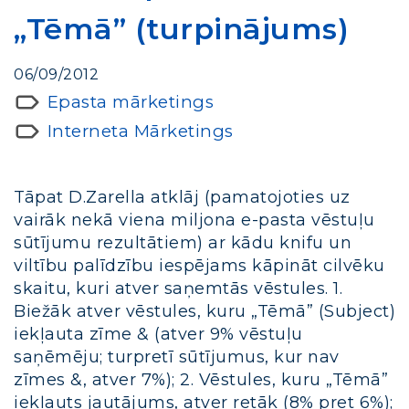
„Tēmā” (turpinājums)
06/09/2012
Epasta mārketings
Interneta Mārketings
Tāpat D.Zarella atklāj (pamatojoties uz
vairāk nekā viena miljona e-pasta vēstuļu
sūtījumu rezultātiem) ar kādu knifu un
viltību palīdzību iespējams kāpināt cilvēku
skaitu, kuri atver saņemtās vēstules. 1.
Biežāk atver vēstules, kuru „Tēmā” (Subject)
iekļauta zīme & (atver 9% vēstuļu
saņēmēju; turpretī sūtījumus, kur nav
zīmes &, atver 7%); 2. Vēstules, kuru „Tēmā”
iekļauts jautājums, atver retāk (8% pret 6%);