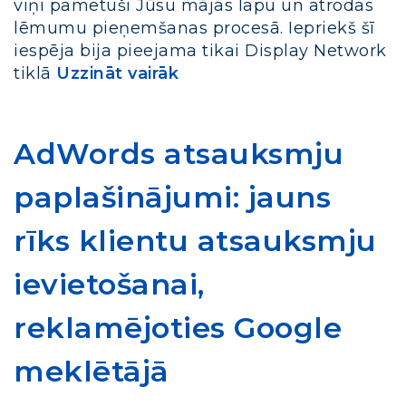
viņi pametuši Jūsu mājas lapu un atrodas
lēmumu pieņemšanas procesā. Iepriekš šī
iespēja bija pieejama tikai Display Network
tiklā
Uzzināt vairāk
AdWords atsauksmju
paplašinājumi: jauns
rīks klientu atsauksmju
ievietošanai,
reklamējoties Google
meklētājā