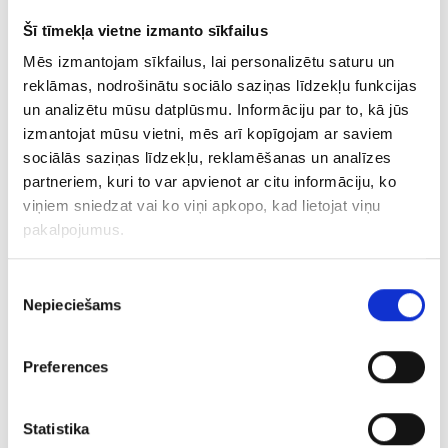
noteikšanu. Vienā, ērti pārskatāmā tabulā
Šī tīmekļa vietne izmanto sīkfailus
varēsiet redzēt, kurš atslēgvārds atbilst
Mēs izmantojam sīkfailus, lai personalizētu saturu un
kuriem meklēšanas pieprasījumiem un
reklāmas, nodrošinātu sociālo saziņas līdzekļu funkcijas
analizēt informāciju uzreiz par visiem
un analizētu mūsu datplūsmu. Informāciju par to, kā jūs
atslēgvārdiem reklāmas ziņojumu grupas,
izmantojat mūsu vietni, mēs arī kopīgojam ar saviem
kampaņas vai visa konta līmenī. Tas dod
sociālās saziņas līdzekļu, reklamēšanas un analīzes
iespēju jums rīkoties produktīvāk.
partneriem, kuri to var apvienot ar citu informāciju, ko
viņiem sniedzat vai ko viņi apkopo, kad lietojat viņu
pakalpojumus.
Google Analytics. Jauns
Piekrišanas
instruments reklāmas
Nepieciešams
izvēle
izdevumu analīzei (Cost
Preferences
Analysis)
Statistika
02/01/2013