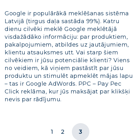
Google ir populārākā meklēšanas sistēma
Latvijā (tirgus daļa sastāda 99%). Katru
dienu cilvēki meklē Google meklētājā
visdažādāko informāciju: par produktiem,
pakalpojumiem, atbildes uz jautājumiem,
klientu atsauksmes utt. Vai starp šiem
cilvēkiem ir jūsu potenciālie klienti? Viens
no veidiem, kā viņiem pastāstīt par jūsu
produktu un stimulēt apmeklēt mājas lapu
– tas ir Google AdWords. PPC – Pay Pec
Click reklāma, kur jūs maksājat par klikšķi
nevis par rādījumu.
1
2
3