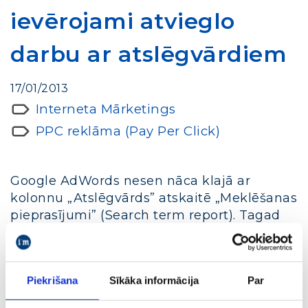
ievērojami atvieglo
darbu ar atslēgvārdiem
17/01/2013
Interneta Mārketings
PPC reklāma (Pay Per Click)
Google AdWords nesen nāca klajā ar
kolonnu „Atslēgvārds” atskaitē „Meklēšanas
pieprasījumi” (Search term report). Tagad
jūs varat precīzi noteikt kuri atslēgvārdi
atbilst kuriem meklēšanas pieprasījumiem.
Pateicoties šai informācijai, jūs varēsiet ātri
Piekrišana
Sīkāka informācija
Par
un viegli pieņemt pamatotus lēmumus par
atslēgvārdu izvēli un atbilstošākās likmes