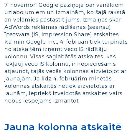
7. novembrī Google paziņoja par vairākiem
uzlabojumiem un izmaiņām, ko šajā rakstā
arī vēlāmies pastāstīt jums. Izmaiņas skar
AdWords reklāmas rādīšanas (seansu)
īpatsvara (IS, Impression Share) atskaites.
Kā min Google Inc., 4. februārī tiek turpināts
no atskaitēm izņemt veco IS rādītāju
kolonnu. Visas saglabātās atskaites, kas
iekļauj veco IS kolonnu, ir nepieciešams
atjaunot, tajās vecās kolonnas aizvietojot ar
jaunajām. Ja līdz 4. februārim minētās
kolonnas atskaitēs netiek aizvietotas ar
jaunām, iepriekš izveidotās atskaites vairs
nebūs iespējams izmantot.
Jauna kolonna atskaitē