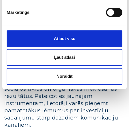
Bloga raksti par Google Analytics
Mārketings
PPC reklāma (Pay Per Click)
Nesen Google Analytics iedarbinājis jaunu
Atļaut visu
instrumentu, kas ļauj analizēt online
reklāmas izdevumus – Cost Analysis. Tādā
Ļaut atlasi
veidā mājas lapu īpašnieki varēs salīdzināt
dažādu online komunikāciju kanālu
darbības efektivitāti, ieskaitot PPC reklāmu,
Noraidīt
partneru mājas lapas, e-pasta mārketingu,
sociālos tīklus un organiskas meklēšanas
rezultātus. Pateicoties jaunajam
instrumentam, lietotāji varēs pieņemt
pamatotākus lēmumus par investīciju
sadalījumu starp dažādiem komunikāciju
kanāliem.