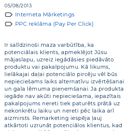
05/08/2013
Interneta Mārketings
PPC reklāma (Pay Per Click)
Ir salīdzinoši maza varbūtība, ka
potenciālais klients, apmeklējot Jūsu
mājaslapu, uzreiz iegādāsies piedāvāto
produktu vai pakalpojumu. Kā likums,
lielākajai daļai potenciālo pircēju vēl būs
nepieciešams laiks alternatīvu izvērtēšanai
un gala lēmuma pieņemšanai. Ja produkta
iegāde nav akūti nepieciešama, iepazītais
pakalpojums nereti tiek paturēts prātā uz
nekonkrētu laiku un nereti pēc laika arī
aizmirsts. Remarketing iespēja ļauj
atkārtoti uzrunāt potenciālos klientus, kad