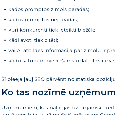
kādos promptos zīmols parādās;
kādos promptos neparādās;
kuri konkurenti tiek ieteikti biežāk;
kādi avoti tiek citēti;
vai AI atbildēs informācija par zīmolu ir pre
kādu saturu nepieciešams uzlabot vai izve
Šī pieeja ļauj SEO pārvērst no statiska pozīc
Ko tas nozīmē uzņēmu
Uzņēmumiem, kas paļaujas uz organisko redza
jautājums bija “kurā pozīcijā mēs esam Google