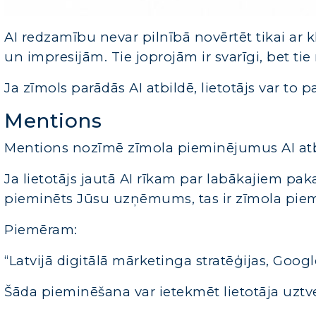
AI redzamību nevar pilnībā novērtēt tikai ar 
un impresijām. Tie joprojām ir svarīgi, bet tie
Ja zīmols parādās AI atbildē, lietotājs var to 
Mentions
Mentions nozīmē zīmola pieminējumus AI atb
Ja lietotājs jautā AI rīkam par labākajiem p
pieminēts Jūsu uzņēmums, tas ir zīmola pie
Piemēram:
“Latvijā digitālā mārketinga stratēģijas, G
Šāda pieminēšana var ietekmēt lietotāja uztve