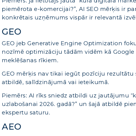
Piemērs: ja lietotājs jautā “kura digitālā mārk
piemērota e-komercijai?”, AI SEO mērķis ir panā
konkrētais uzņēmums vispār ir relevantā izvē
GEO
GEO jeb Generative Engine Optimization foku
nozīmē optimizāciju tādām vidēm kā Google A
meklēšanas rīkiem.
GEO mērķis nav tikai iegūt pozīciju rezultātu 
atbildē, salīdzinājumā vai ieteikumā.
Piemērs: AI rīks sniedz atbildi uz jautājumu
uzlabošanai 2026. gadā?” un šajā atbildē p
ekspertu saturu.
AEO