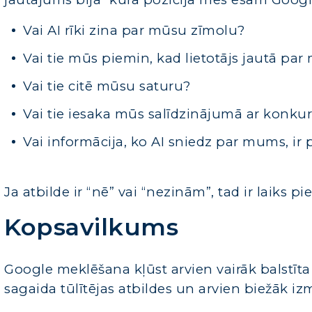
Vai AI rīki zina par mūsu zīmolu?
Vai tie mūs piemin, kad lietotājs jautā p
Vai tie citē mūsu saturu?
Vai tie iesaka mūs salīdzinājumā ar konku
Vai informācija, ko AI sniedz par mums, ir 
Ja atbilde ir “nē” vai “nezinām”, tad ir laiks p
Kopsavilkums
Google meklēšana kļūst arvien vairāk balstīt
sagaida tūlītējas atbildes un arvien biežāk iz