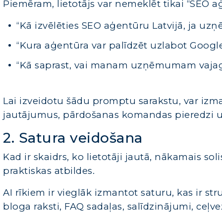
Piemēram, lietotājs var nemeklēt tikai “SEO aģ
“Kā izvēlēties SEO aģentūru Latvijā, ja u
“Kura aģentūra var palīdzēt uzlabot Google
“Kā saprast, vai manam uzņēmumam vajag 
Lai izveidotu šādu promptu sarakstu, var izm
jautājumus, pārdošanas komandas pieredzi u
2. Satura veidošana
Kad ir skaidrs, ko lietotāji jautā, nākamais so
praktiskas atbildes.
AI rīkiem ir vieglāk izmantot saturu, kas ir st
bloga raksti, FAQ sadaļas, salīdzinājumi, ceļvež