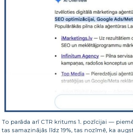
To parāda arī CTR kritums 1. pozīcijai — piemē
tas samazinājās līdz 19%, tas nozīmē, ka aug