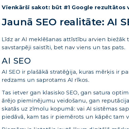
Vienkārši sakot: būt #1 Google rezultātos 
Jaunā SEO realitāte: AI
Līdz ar AI meklēšanas attīstību arvien biežāk t
savstarpēji saistīti, bet nav viens un tas pats.
AI SEO
AI SEO ir plašākā stratēģija, kuras mērķis ir p
redzams un saprotams AI rīkos.
Tas ietver gan klasisko SEO, gan satura optim
ārējo pieminējumu veidošanu, gan reputācija
skatās uz zīmolu kopumā: vai AI sistēmas sap
piedāvā, kam tas ir piemērots un kāpēc tam va