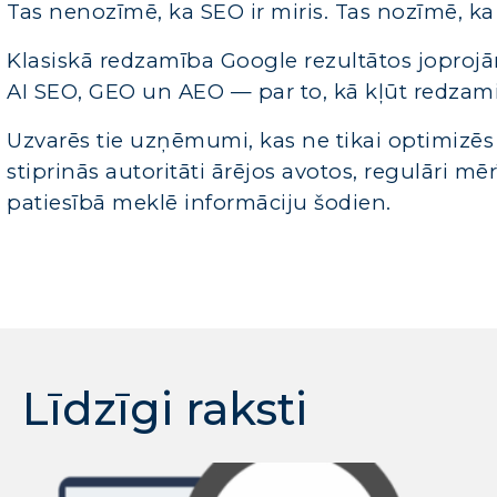
Tas nenozīmē, ka SEO ir miris. Tas nozīmē, ka 
Klasiskā redzamība Google rezultātos joprojām
AI SEO, GEO un AEO — par to, kā kļūt redza
Uzvarēs tie uzņēmumi, kas ne tikai optimizēs l
stiprinās autoritāti ārējos avotos, regulāri mē
patiesībā meklē informāciju šodien.
Līdzīgi raksti