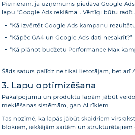
Piemēram, ja uzņēmums piedāvā Google Ads p
lapu “Google Ads reklāma”. Vērtīgi būtu radīt
“Kā izvērtēt Google Ads kampaņu rezultāt
“Kāpēc GA4 un Google Ads dati nesakrīt?”
“Kā plānot budžetu Performance Max ka
Šāds saturs palīdz ne tikai lietotājam, bet a
3. Lapu optimizēšana
Pakalpojumu un produktu lapām jābūt veidot
meklēšanas sistēmām, gan AI rīkiem.
Tas nozīmē, ka lapās jābūt skaidriem virsrak
blokiem, iekšējām saitēm un strukturētajiem