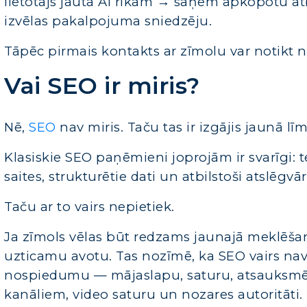
lietotājs jautā AI rīkam → saņem apkopotu 
izvēlas pakalpojuma sniedzēju.
Tāpēc pirmais kontakts ar zīmolu var notikt ne
Vai SEO ir miris?
Nē,
SEO
nav miris. Taču tas ir izgājis jaunā līm
Klasiskie SEO paņēmieni joprojām ir svarīgi: te
saites, strukturētie dati un atbilstoši atslēg
Taču ar to vairs nepietiek.
Ja zīmols vēlas būt redzams jaunajā meklēšanas
uzticamu avotu. Tas nozīmē, ka SEO vairs nav t
nospiedumu — mājaslapu, saturu, atsauksmē
kanāliem, video saturu un nozares autoritāti.