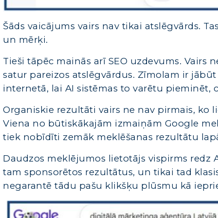
Šāds vaicājums vairs nav tikai atslēgvārds. T
un mērķi.
Tieši tāpēc mainās arī SEO uzdevums. Vairs nep
satur pareizos atslēgvārdus. Zīmolam ir jāb
internetā, lai AI sistēmas to varētu pieminēt, ci
Organiskie rezultāti vairs ne nav pirmais, ko l
Viena no būtiskākajām izmaiņām Google meklēš
tiek nobīdīti zemāk meklēšanas rezultātu lap
Daudzos meklējumos lietotājs vispirms redz 
tam sponsorētos rezultātus, un tikai tad klasi
negarantē tādu pašu klikšķu plūsmu kā iepri