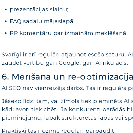
prezentācijas slaidu;
FAQ sadaļu mājaslapā;
PR komentāru par izmaiņām meklēšanā.
Svarīgi ir arī regulāri atjaunot esošo saturu. 
zaudēt vērtību gan Google, gan AI rīku acīs.
6. Mērīšana un re-optimizācij
AI SEO nav vienreizējs darbs. Tas ir regulārs p
Jāseko līdzi tam, vai zīmols tiek pieminēts AI
kādi avoti tiek citēti. Ja konkurenti parādās bi
pieminējumu, labāk strukturētas lapas vai s
Praktiski tas nozīmē regulāri pārbaudīt: