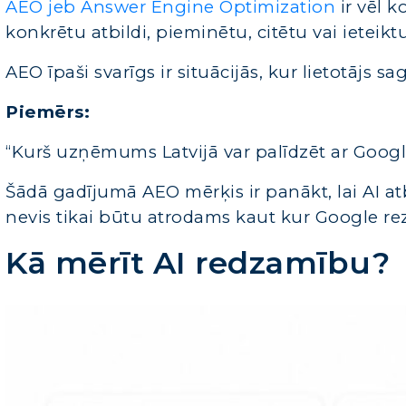
AEO jeb Answer Engine Optimization
ir vēl k
konkrētu atbildi, pieminētu, citētu vai ieteikt
AEO īpaši svarīgs ir situācijās, kur lietotājs sa
Piemērs:
“Kurš uzņēmums Latvijā var palīdzēt ar Googl
Šādā gadījumā AEO mērķis ir panākt, lai AI at
nevis tikai būtu atrodams kaut kur Google rez
Kā mērīt AI redzamību?