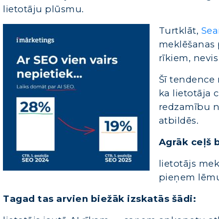
lietotāju plūsmu.
Turtklāt,
Sea
meklēšanas 
rīkiem, nevi
Šī tendence 
ka lietotāja
redzamību ne 
atbildēs.
Agrāk ceļš b
lietotājs me
pieņem lēm
Tagad tas arvien biežāk izskatās šādi: