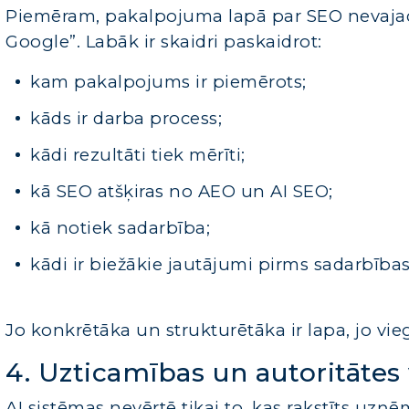
Piemēram, pakalpojuma lapā par SEO nevajad
Google”. Labāk ir skaidri paskaidrot:
kam pakalpojums ir piemērots;
kāds ir darba process;
kādi rezultāti tiek mērīti;
kā SEO atšķiras no AEO un AI SEO;
kā notiek sadarbība;
kādi ir biežākie jautājumi pirms sadarbība
Jo konkrētāka un strukturētāka ir lapa, jo vi
4. Uzticamības un autoritātes
AI sistēmas nevērtē tikai to, kas rakstīts uz