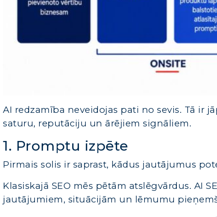
AI redzamība neveidojas pati no sevis. Tā ir jā
saturu, reputāciju un ārējiem signāliem.
1. Promptu izpēte
Pirmais solis ir saprast, kādus jautājumus pote
Klasiskajā SEO mēs pētām atslēgvārdus. AI S
jautājumiem, situācijām un lēmumu pieņemš