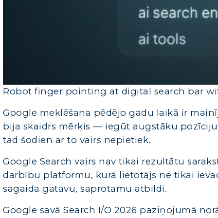
Robot finger pointing at digital search bar w
Google meklēšana pēdējo gadu laikā ir mainīj
bija skaidrs mērķis — iegūt augstāku pozīciju
tad šodien ar to vairs nepietiek.
Google Search vairs nav tikai rezultātu saraks
darbību platformu, kurā lietotājs ne tikai ie
sagaida gatavu, saprotamu atbildi.
Google savā Search I/O 2026 paziņojumā norā