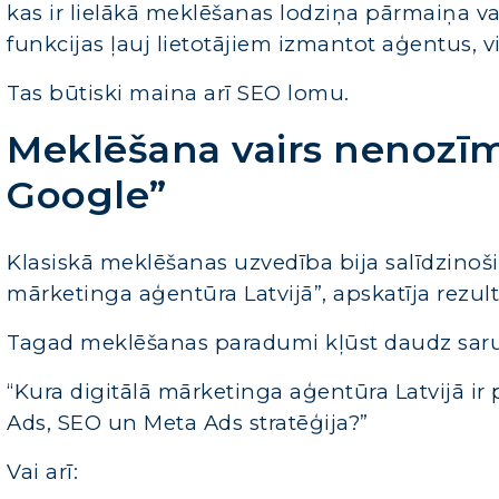
kas ir lielākā meklēšanas lodziņa pārmaiņa va
funkcijas ļauj lietotājiem izmantot aģentus, 
Tas būtiski maina arī SEO lomu.
Meklēšana vairs nenozīmē
Google”
Klasiskā meklēšanas uzvedība bija salīdzinoši v
mārketinga aģentūra Latvijā”, apskatīja rezul
Tagad meklēšanas paradumi kļūst daudz sarunv
“Kura digitālā mārketinga aģentūra Latvijā
Ads, SEO un Meta Ads stratēģija?”
Vai arī: