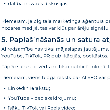
dalība nozares diskusijās.
Piemēram, ja digitālā mārketinga aģentūra p
nozares medijā, tas var kļūt par ārēju signā
5. Paplašināšanās un satura a
AI redzamība nav tikai mājaslapas jautājums. 
YouTube, TikTok, PR publikācijās, podkāstos, 
Tāpēc saturu ir vērts ne tikai publicēt blogā,
Piemēram, viens bloga raksts par AI SEO var p
LinkedIn ierakstu;
YouTube video skaidrojumu;
īsāku TikTok vai Reels video;