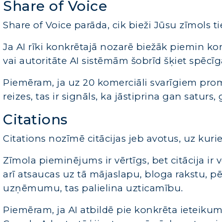
Share of Voice
Share of Voice parāda, cik bieži Jūsu zīmols 
Ja AI rīki konkrētajā nozarē biežāk piemin ko
vai autoritāte AI sistēmām šobrīd šķiet spēcīg
Piemēram, ja uz 20 komerciāli svarīgiem prom
reizes, tas ir signāls, ka jāstiprina gan saturs
Citations
Citations nozīmē citācijas jeb avotus, uz kuri
Zīmola pieminējums ir vērtīgs, bet citācija ir
arī atsaucas uz tā mājaslapu, bloga rakstu, p
uzņēmumu, tas palielina uzticamību.
Piemēram, ja AI atbildē pie konkrēta ieteik