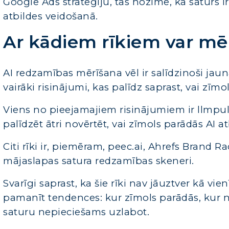
Google Ads stratēģiju, tas nozīmē, ka saturs i
atbildes veidošanā.
Ar kādiem rīkiem var mē
AI redzamības mērīšana vēl ir salīdzinoši jauna
vairāki risinājumi, kas palīdz saprast, vai zīmo
Viens no pieejamajiem risinājumiem ir llmpulse
palīdzēt ātri novērtēt, vai zīmols parādās AI 
Citi rīki ir, piemēram, peec.ai, Ahrefs Brand 
mājaslapas satura redzamības skeneri.
Svarīgi saprast, ka šie rīki nav jāuztver kā vie
pamanīt tendences: kur zīmols parādās, kur 
saturu nepieciešams uzlabot.