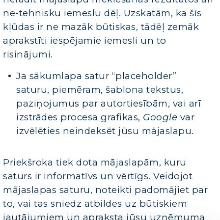
ne-tehnisku iemeslu dēļ. Uzskatām, ka šīs
kļūdas ir ne mazāk būtiskas, tādēļ zemāk
aprakstīti iespējamie iemesli un to
risinājumi.
Ja sākumlapa satur “placeholder”
saturu, piemēram, šablona tekstus,
paziņojumus par autortiesībām, vai arī
izstrādes procesa grafikas,
Google
var
izvēlēties neindeksēt jūsu mājaslapu.
Priekšroka tiek dota mājaslapām, kuru
saturs ir informatīvs un vērtīgs. Veidojot
mājaslapas saturu, noteikti padomājiet par
to, vai tas sniedz atbildes uz būtiskiem
jautājumiem un apraksta jūsu uzņēmuma