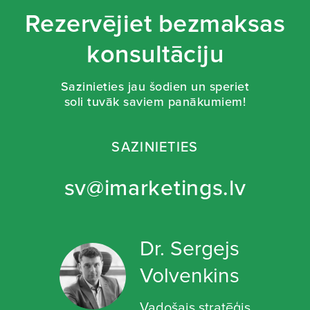
Rezervējiet bezmaksas
konsultāciju
Sazinieties jau šodien un speriet
soli tuvāk saviem panākumiem!
SAZINIETIES
sv@imarketings.lv
Dr. Sergejs
Volvenkins
Vadošais stratēģis