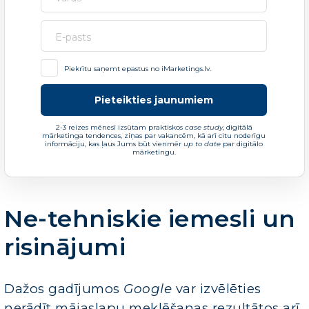
Piekrītu saņemt epastus no iMarketings.lv.
Pieteikties jaunumiem
2-3 reizes mēnesī izsūtam praktiskos
case study
, digitālā
mārketinga tendences, ziņas par vakancēm, kā arī citu noderīgu
informāciju, kas ļaus Jums būt vienmēr
up to date
par digitālo
mārketingu.
Ne-tehniskie iemesli un
risinājumi
Dažos gadījumos
Google
var izvēlēties
nerādīt mājaslapu meklēšanas rezultātos arī