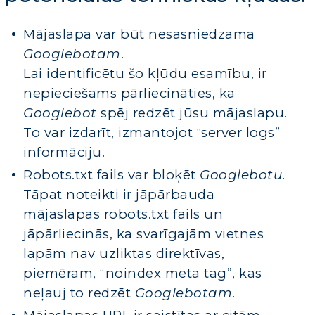
Mājaslapa var būt nesasniedzama
Googlebotam
.
Lai identificētu šo kļūdu esamību, ir
nepieciešams pārliecināties, ka
Googlebot
spēj redzēt jūsu mājaslapu.
To var izdarīt, izmantojot “server logs”
informāciju.
Robots.txt fails var bloķēt
Googlebotu
.
Tāpat noteikti ir jāpārbauda
mājaslapas robots.txt fails un
jāpārliecinās, ka svarīgajām vietnes
lapām nav uzliktas direktīvas,
piemēram, “noindex meta tag”, kas
neļauj to redzēt
Googlebotam
.