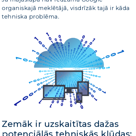
organiskajā meklētājā, visdrīzāk tajā ir kāda
tehniska problēma.
Zemāk ir uzskaitītas dažas
potenciālās tehniskās kļūdas: