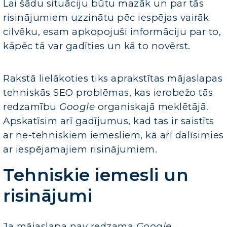
Lai šādu situāciju būtu mazāk un par tās
risinājumiem uzzinātu pēc iespējas vairāk
cilvēku, esam apkopojuši informāciju par to,
kāpēc tā var gadīties un kā to novērst.
Rakstā lielākoties tiks aprakstītas mājaslapas
tehniskās SEO problēmas, kas ierobežo tās
redzamību
Google
organiskajā meklētājā.
Apskatīsim arī gadījumus, kad tas ir saistīts
ar ne-tehniskiem iemesliem, kā arī dalīsimies
ar iespējamajiem risinājumiem.
Tehniskie iemesli un
risinājumi
Ja mājaslapa nav redzama
Google