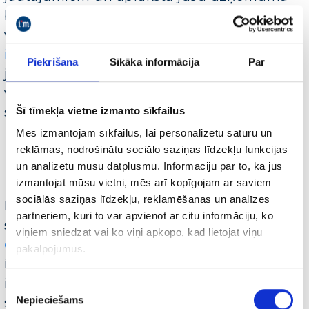
būtību. Satura veidošanu un optimizēšanu
var atvieglot, izmantojot dažādus
mākslīgā
intelekta rīkus
, piemēram,
ChatGPT
. Tomēr
Piekrišana
Sīkāka informācija
Par
jāatceras to, ka saturam ir jābūt lasāmam un
viegli uztveramam, ko šie rīki ne vienmēr
spēj paveikt.
Šī tīmekļa vietne izmanto sīkfailus
Mēs izmantojam sīkfailus, lai personalizētu saturu un
Spams, zemas kvalitātes vai “aizliegts”
reklāmas, nodrošinātu sociālo saziņas līdzekļu funkcijas
saturs.
un analizētu mūsu datplūsmu. Informāciju par to, kā jūs
izmantojat mūsu vietni, mēs arī kopīgojam ar saviem
sociālās saziņas līdzekļu, reklamēšanas un analīzes
Nereti, veidojot jaunu mājaslapu, tiek dzēsts
partneriem, kuri to var apvienot ar citu informāciju, ko
saturs, kas pirms tam bija neatbilstošs
viņiem sniedzat vai ko viņi apkopo, kad lietojat viņu
Google
satura politikai
, un tā vietā tiek
pakalpojumus.
ievietots atbilstošs saturs. Arī šajā gadījumā
ir ieteicams pārskatīt mājaslapā attēloto
Piekrišanas
Nepieciešams
saturu un pārliecināties par to, ka tas atbilst
izvēle