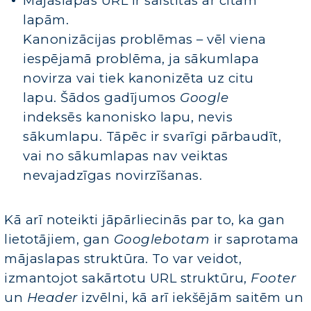
Mājaslapas URL ir saistītas ar citām
lapām.
Kanonizācijas problēmas – vēl viena
iespējamā problēma, ja sākumlapa
novirza vai tiek kanonizēta uz citu
lapu. Šādos gadījumos
Google
indeksēs kanonisko lapu, nevis
sākumlapu. Tāpēc ir svarīgi pārbaudīt,
vai no sākumlapas nav veiktas
nevajadzīgas novirzīšanas.
Kā arī noteikti jāpārliecinās par to, ka gan
lietotājiem, gan
Googlebotam
ir saprotama
mājaslapas struktūra. To var veidot,
izmantojot sakārtotu URL struktūru,
Footer
un
Header
izvēlni, kā arī iekšējām saitēm un