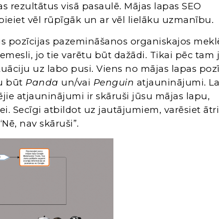
s rezultātus visā pasaulē. Mājas lapas SEO
ieiet vēl rūpīgāk un ar vēl lielāku uzmanību.
ojis pozīcijas pazemināšanos organiskajos mek
emesli, jo tie varētu būt dažādi. Tikai pēc tam 
 situāciju uz labo pusi. Viens no mājas lapas poz
u būt
Panda
un/vai
Penguin
atjauninājumi. La
ējie atjauninājumi ir skāruši jūsu mājas lapu,
i. Secīgi atbildot uz jautājumiem, varēsiet ātr
 “Nē, nav skāruši”.