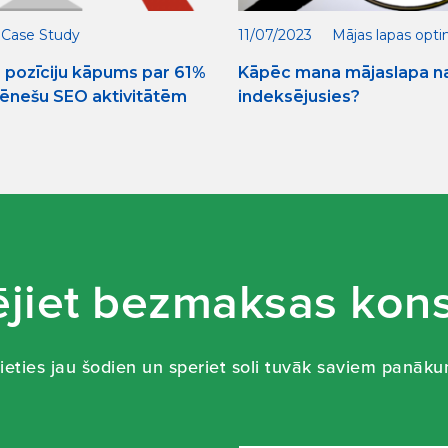
Case Study
11/07/2023
Mājas lapas opti
 pozīciju kāpums par 61%
Kāpēc mana mājaslapa n
mēnešu SEO aktivitātēm
indeksējusies?
jiet bezmaksas kons
ieties jau šodien un speriet soli tuvāk saviem panāk