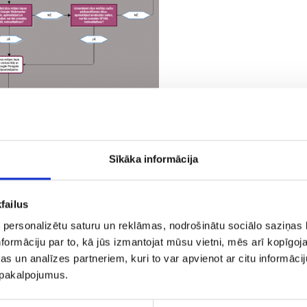
Sīkāka informācija
failus
 personalizētu saturu un reklāmas, nodrošinātu sociālo saziņas l
formāciju par to, kā jūs izmantojat mūsu vietni, mēs arī kopīgo
s un analīzes partneriem, kuri to var apvienot ar citu informācij
u pakalpojumus.
.com/site-hit-panda-penguin-flowchart-may-