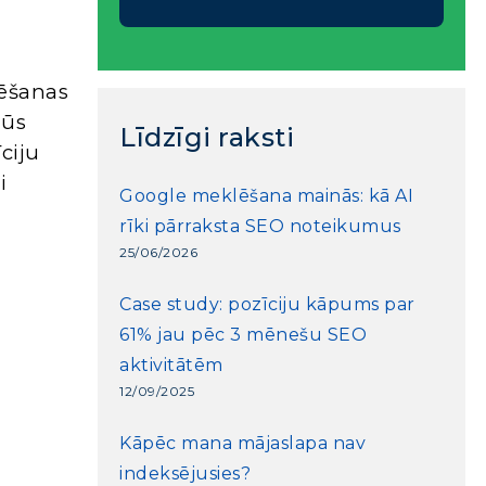
lēšanas
jūs
Līdzīgi raksti
īciju
i
Google meklēšana mainās: kā AI
rīki pārraksta SEO noteikumus
i
25/06/2026
Case study: pozīciju kāpums par
61% jau pēc 3 mēnešu SEO
aktivitātēm
12/09/2025
Kāpēc mana mājaslapa nav
indeksējusies?