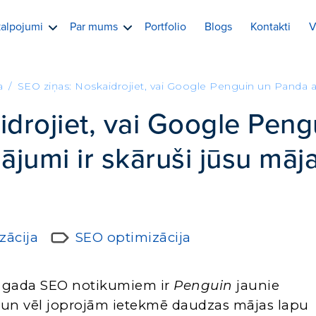
alpojumi
Par mums
Portfolio
Blogs
Kontakti
V
a
SEO ziņas: Noskaidrojiet, vai Google Penguin un Panda at
drojiet, vai Google Peng
ājumi ir skāruši jūsu māj
zācija
SEO optimizācija
. gada SEO notikumiem ir
Penguin
jaunie
ši un vēl joprojām ietekmē daudzas mājas lapu