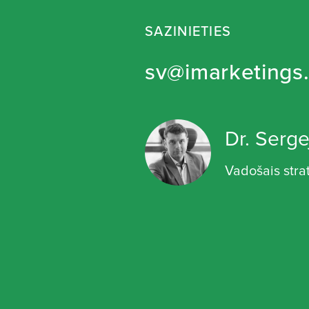
SAZINIETIES
sv@imarketings.
Dr. Serge
Vadošais stra