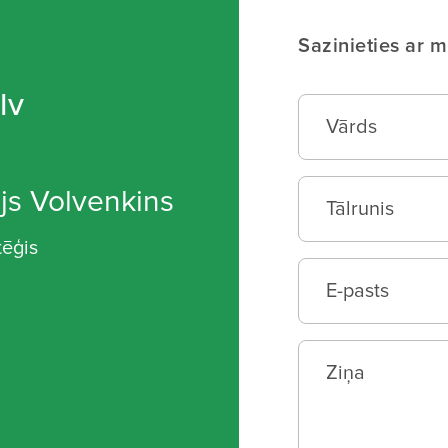
Sazinieties ar 
lv
js Volvenkins
tēģis