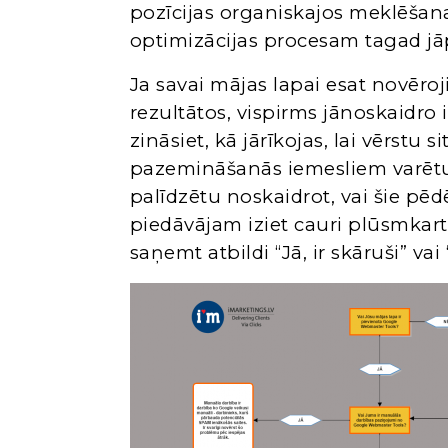
pozīcijas organiskajos meklēšana
optimizācijas procesam tagad jāp
Ja savai mājas lapai esat novēr
rezultātos, vispirms jānoskaidro i
zināsiet, kā jārīkojas, lai vērstu
pazemināšanās iemesliem varēt
palīdzētu noskaidrot, vai šie pēd
piedāvājam iziet cauri plūsmkarte
saņemt atbildi “Jā, ir skāruši” vai