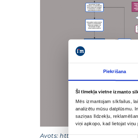
Piekrišana
Šī tīmekļa vietne izmanto sīk
Mēs izmantojam sīkfailus, lai
analizētu mūsu datplūsmu. In
saziņas līdzekļu, reklamēšana
viņi apkopo, kad lietojat viņ
Avots: http://searchengineland
Piekrišanas