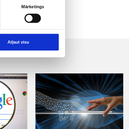
Mārketings
Atļaut visu