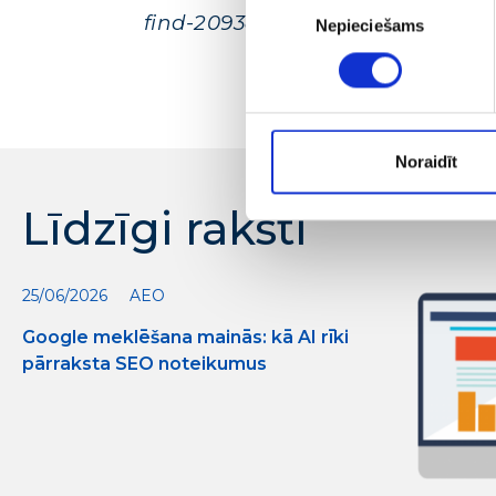
find-209384
Nepieciešams
izvēle
Noraidīt
Līdzīgi raksti
25/06/2026
AEO
Google meklēšana mainās: kā AI rīki
pārraksta SEO noteikumus