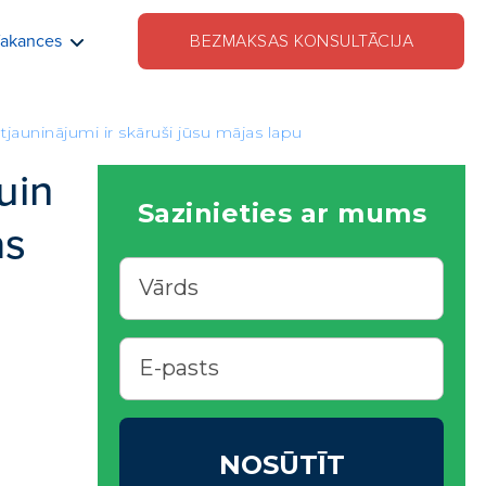
akances
BEZMAKSAS KONSULTĀCIJA
jauninājumi ir skāruši jūsu mājas lapu
uin
Sazinieties ar mums
as
NOSŪTĪT