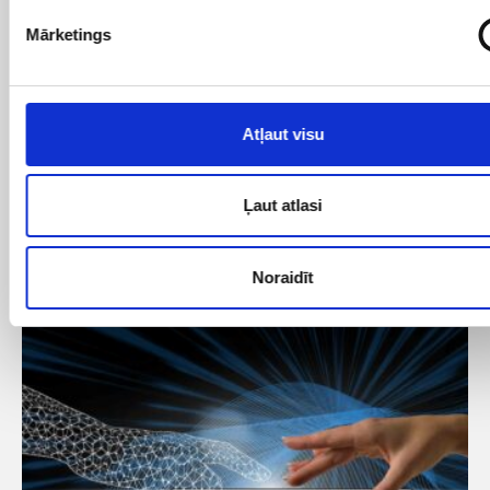
Mārketings
Atļaut visu
Ļaut atlasi
11/07/2023
Mājas lapas optimizācija
Kāpēc mana mājaslapa nav indeksējusies?
Noraidīt