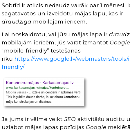
Šobrīd ir atlicis nedaudz vairāk par 1 mēnesi, l
sagatavotos un izveidotu mājas lapu, kas ir
draudzīga
mobilajām ierīcēm.
Lai noskaidrotu, vai jūsu mājas lapa ir
draudz
mobilajām ierīcēm, jūs varat izmantot
Googl
“mobile-friendly” testēšanas
rīku
https://www.google.lv/webmasters/tools/
friendly/
Ja jums ir vēlme veikt
SEO
aktivitāšu auditu 
uzlabot mājas lapas pozīcijas
Google
meklētā