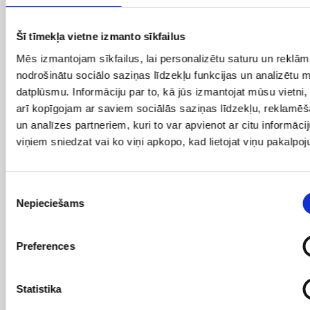
Šī tīmekļa vietne izmanto sīkfailus
Mēs izmantojam sīkfailus, lai personalizētu saturu un reklām
nodrošinātu sociālo saziņas līdzekļu funkcijas un analizētu 
datplūsmu. Informāciju par to, kā jūs izmantojat mūsu vietni
arī kopīgojam ar saviem sociālās saziņas līdzekļu, reklamē
un analīzes partneriem, kuri to var apvienot ar citu informācij
viņiem sniedzat vai ko viņi apkopo, kad lietojat viņu pakalpo
12/09/2025
Case Study
Piekrišanas
Case study: pozīciju kāpums par 61% jau pēc 3
Nepieciešams
izvēle
mēnešu SEO aktivitātēm
Preferences
Statistika