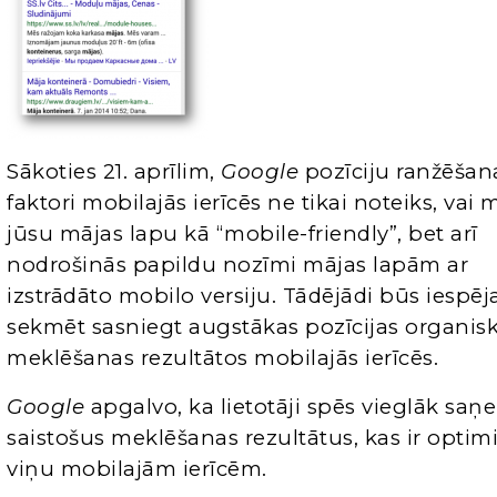
Sākoties 21. aprīlim,
Google
pozīciju ranžēšan
faktori mobilajās ierīcēs ne tikai noteiks, vai 
jūsu mājas lapu kā “mobile-friendly”, bet arī
nodrošinās papildu nozīmi mājas lapām ar
izstrādāto mobilo versiju. Tādējādi būs iespē
sekmēt sasniegt augstākas pozīcijas organis
meklēšanas rezultātos mobilajās ierīcēs.
Google
apgalvo, ka lietotāji spēs vieglāk saņ
saistošus meklēšanas rezultātus, kas ir optimi
viņu mobilajām ierīcēm.