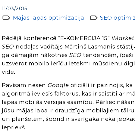
11/03/2015
Mājas lapas optimizācija
SEO optimiz
Pēdējā konferencē “E-KOMERCIJA 15”
iMarket
SEO
nodaļas vadītājs Mārtiņš Lasmanis stāstīj
gaidāmajām nākotnes
SEO
tendencēm, īpaši
uzsverot mobilo ierīču ietekmi mūsdienu digi
vidē.
Pavisam nesen
Google
oficiāli ir paziņojis, ka
algoritmā ieviesīs faktorus, kas ir saistīti ar m
lapas mobilās versijas esamību. Pārliecināšan
jūsu mājas lapa ir draudzīga mobilajiem tālr
un planšetēm, šobrīd ir svarīgāka nekā jebka
iepriekš.