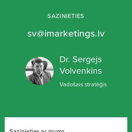
SAZINIETIES
sv@imarketings.lv
Dr. Sergejs
Volvenkins
Vadošais stratēģis
Sazinieties ar mums