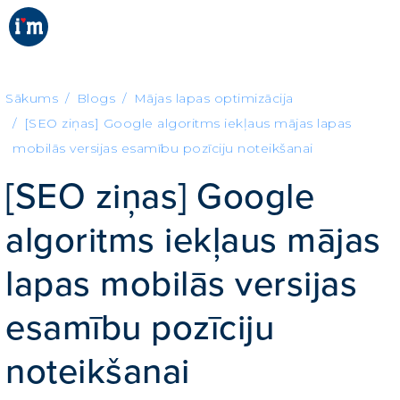
Sākums
Blogs
Mājas lapas optimizācija
[SEO ziņas] Google algoritms iekļaus mājas lapas
mobilās versijas esamību pozīciju noteikšanai
[SEO ziņas] Google
algoritms iekļaus mājas
lapas mobilās versijas
esamību pozīciju
noteikšanai