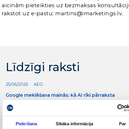
aicinām pieteikties uz bezmaksas konsultācij
rakstot uz e-pastu: martins@imarketings.lv.
Līdzīgi raksti
25/06/2026
AEO
Google meklēšana mainās: kā AI rīki pārraksta
SEO noteikumus
Piekrišana
Sīkāka informācija
Par