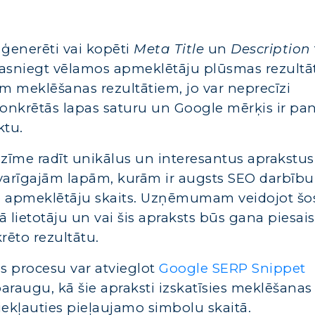
ģenerēti vai kopēti
Meta Title
un
Description
 sasniegt vēlamos apmeklētāju plūsmas rezultā
m meklēšanas rezultātiem, jo var neprecīzi
onkrētās lapas saturu un Google mērķis ir pan
ktu.
nozīme radīt unikālus un interesantus aprakstus 
svarīgajām lapām, kurām ir augsts SEO darbību
lo apmeklētāju skaits. Uzņēmumam veidojot šo
 lietotāju un vai šis apraksts būs gana piesais
krēto rezultātu.
es procesu var atvieglot
Google SERP Snippet
paraugu, kā šie apraksti izskatīsies meklēšanas
ā iekļauties pieļaujamo simbolu skaitā.