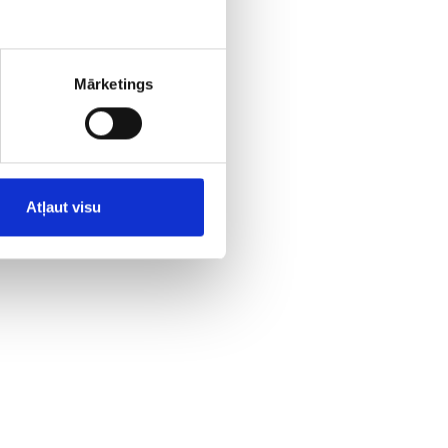
Mārketings
jams
Atļaut visu
no
. Šie