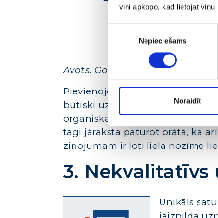
viņi apkopo, kad lietojat viņ
Piekrišanas
Nepieciešams
izvēle
Avots: Google meklētājprogramm
Pievienojot lapai unikālu un int
Noraidīt
būtiski uzlabot CTR rādītājus, 
organiskajām meklētājprogrammu 
tagi jāraksta paturot prātā, ka a
ziņojumam ir ļoti liela nozīme li
3. Nekvalitatīvs
Unikāls satu
jāizpilda u