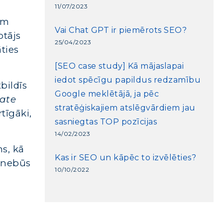
11/07/2023
em
Vai Chat GPT ir piemērots SEO?
otājs
25/04/2023
ties
[SEO case study] Kā mājaslapai
iedot spēcīgu papildus redzamību
bildīs
Google meklētājā, ja pēc
ate
stratēģiskajiem atslēgvārdiem jau
rtīgāki,
sasniegtas TOP pozīcijas
14/02/2023
ms, kā
Kas ir SEO un kāpēc to izvēlēties?
u nebūs
10/10/2022