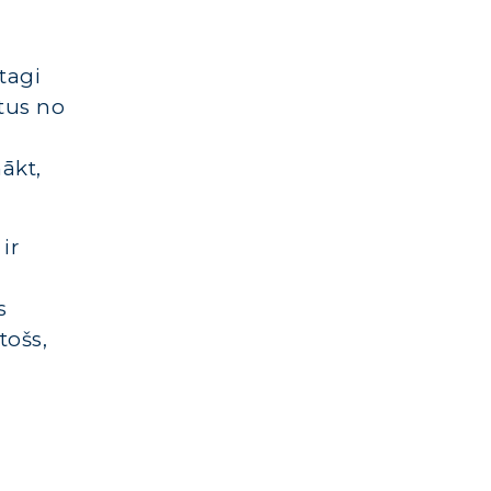
tagi
tus no
ākt,
ir
s
tošs,