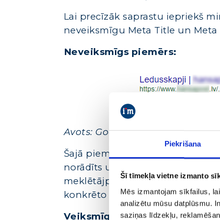
Lai precīzāk saprastu iepriekš 
neveiksmīgu Meta Title un Meta 
Neveiksmīgs piemērs:
Avots: Google meklētājprogramm
Piekrišana
Šajā piemērā uzskatāmi varam red
norādīts unikāls un piesaistošs M
Šī tīmekļa vietne izmanto sīk
meklētājprogrammas lietotājam n
Mēs izmantojam sīkfailus, lai
konkrēto mājas lapu.
analizētu mūsu datplūsmu. In
Veiksmīgs piemērs:
saziņas līdzekļu, reklamēšana