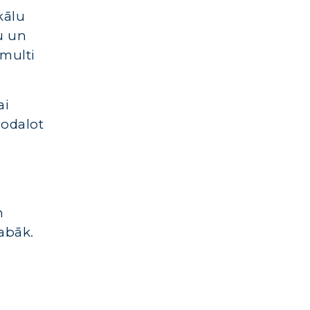
kālu
u un
 multi
ai
 nodalot
n
labāk.