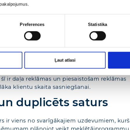
u pakalpojumus.
Preferences
Statistika
as organiskie rezultāti
eresantu Meta Title un Meta Description iespē
Ļaut atlasi
kas var nozīmēt augstāku apmeklējumu skaitu 
pozīcijā, pat neatrodoties pirmajās pozīcijās
rī šī ir daļa reklāmas un piesaistošam reklāmas
elāka klientu skaita sasniegšanai.
 un duplicēts saturs
rs ir viens no svarīgākajiem uzdevumiem, kurš
zņēmumam plānojot veikt meklētājprogrammu