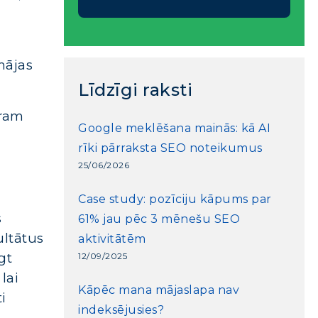
mājas
Līdzīgi raksti
tram
Google meklēšana mainās: kā AI
rīki pārraksta SEO noteikumus
25/06/2026
Case study: pozīciju kāpums par
s
61% jau pēc 3 mēnešu SEO
ultātus
aktivitātēm
gt
12/09/2025
lai
Kāpēc mana mājaslapa nav
i
indeksējusies?