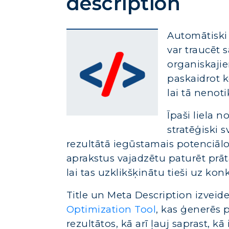
description
Automātiski 
var traucēt
organiskajie
paskaidrot k
lai tā nenoti
Īpaši liela 
stratēģiski 
rezultātā iegūstamais potenciā
aprakstus vajadzētu paturēt prātā
lai tas uzklikšķinātu tieši uz kon
Title un Meta Description izveid
Optimization Tool
, kas ģenerēs 
rezultātos, kā arī ļauj saprast, k