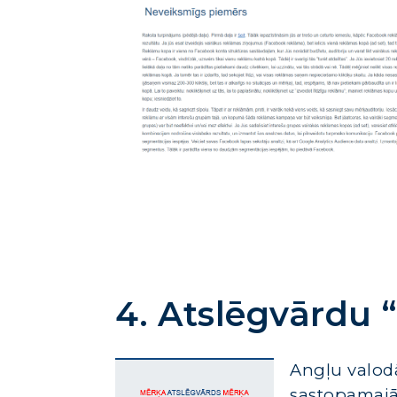
4. Atslēgvārdu 
Angļu valod
sastopamajā