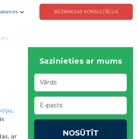
akances
BEZMAKSAS KONSULTĀCIJA
tātu
Sazinieties ar mums
ciju
,
ās
m
NOSŪTĪT
as, ar