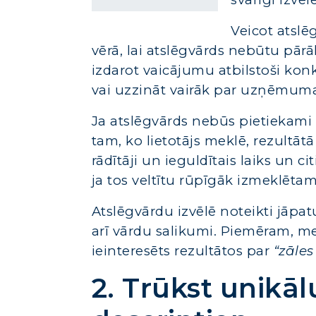
Veicot atslē
vērā, lai atslēgvārds nebūtu pārā
izdarot vaicājumu atbilstoši kon
vai uzzināt vairāk par uzņēmum
Ja atslēgvārds nebūs pietiekami
tam, ko lietotājs meklē, rezultātā
rādītāji un ieguldītais laiks un cit
ja tos veltītu rūpīgāk izmeklēta
Atslēgvārdu izvēlē noteikti jāpat
arī vārdu salikumi. Piemēram, m
ieinteresēts rezultātos par
“zāles
2. Trūkst unikāl