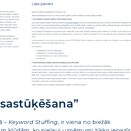
“sastūķēšana”
ā –
Keyword Stuffing
, ir viena no biežāk
m kļūdām, ko pieļauj uzņēmumi tikko iepazīs