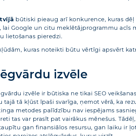
tvijā
būtiski pieaug arī konkurence, kuras dēļ
īgi, lai Google un citu meklētājprogrammu acīs 
sku lietošanas pieredzi.
ļūdām, kuras noteikti būtu vērtīgi apsvērt ka
lēgvārdu izvēle
ēgvārdu izvēle ir būtiska ne tikai SEO veikšana
u tajā tā kļūst īpaši svarīga, ņemot vērā, ka rez
etinga metodes palīdzību nav iespējams sasnie
reti tas var prasīt pat vairākus mēnešus. Tādēļ, 
pītu gan finansiālos resursu, gan laiku ir ļot
ēties pareizos atslēgvārdus, kurus virzīt.