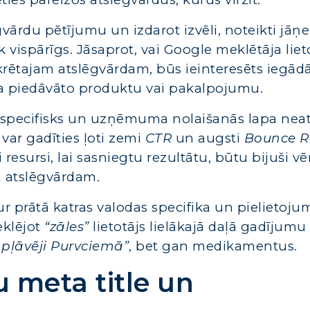
gvārdu pētījumu un izdarot izvēli, noteikti jāņ
k vispārīgs. Jāsaprot, vai Google meklētāja liet
krētajam atslēgvārdam, būs ieinteresēts iegādā
a piedāvāto produktu vai pakalpojumu.
 specifisks un uzņēmuma nolaišanās lapa neat
 var gadīties ļoti zemi
CTR
un augsti
Bounce R
i resursi, lai sasniegtu rezultātu, būtu bijuši vē
m atslēgvārdam.
ur prātā katras valodas specifika un pielietoju
eklējot
“zāles”
lietotājs lielākajā daļā gadījum
 pļāvēji Purvciemā”
, bet gan medikamentus.
u meta title un