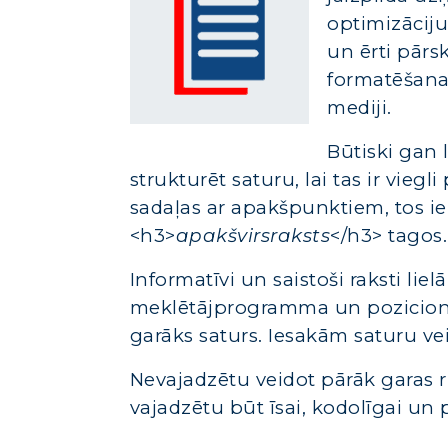
optimizāciju
un ērti pārs
formatēšanas
mediji.
Būtiski gan 
strukturēt
saturu
, lai tas ir vieg
sadaļas ar apakšpunktiem, tos ie
<h3>
apakšvirsraksts
</h3> tagos.
Informatīvi un saistoši raksti lie
meklētājprogramma un pozicionē
garāks
saturs
. Iesakām
saturu
vei
Nevajadzētu veidot pārāk garas 
vajadzētu būt īsai, kodolīgai un