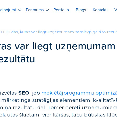
alpojumi
Par mums
Portfolio
Blogs
Kontakti
V
EO kļūdas, kuras var liegt uzņēmumam sasniegt gaidīto rezul
ras var liegt uzņēmumam
ezultātu
izvēlas
SEO
, jeb
meklētājprogrammu optimizā
 mārketinga stratēģijas elementiem, kvalitatīv
miņa rezultātu dēļ. Tomēr nereti uzņēmumie
 pieļautas šķietami vienkāršas, taču būtiskas kļūd