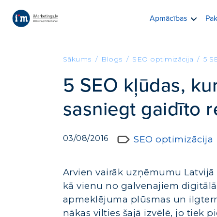
Apmācības
Pak
Sākums
Blogs
SEO optimizācija
5 S
5 SEO kļūdas, ku
sasniegt gaidīto r
03/08/2016
SEO optimizācija
Arvien vairāk uzņēmumu Latvijā 
kā vienu no galvenajiem digitālā
apmeklējuma plūsmas un ilgter
nākas vilties šajā izvēlē, jo tiek