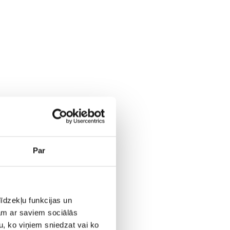
Par
iek
klēt
īdzekļu funkcijas un
jam ar saviem sociālās
u, ko viņiem sniedzat vai ko