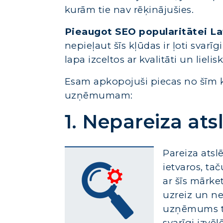
kurām tie nav rēķinājušies.
Pieaugot SEO popularitātei La
nepieļaut šīs kļūdas ir ļoti svar
lapa izceltos ar kvalitāti un lieli
Esam apkopojuši piecas no šīm k
uzņēmumam:
1. Nepareiza ats
Pareiza atsl
ietvaros, tač
ar šīs mārk
uzreiz un ne
uzņēmums tau
svarīgi izvēl