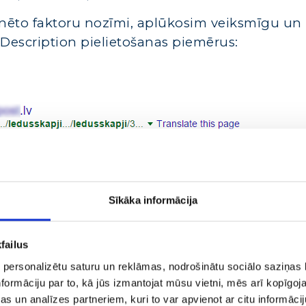
minēto faktoru nozīmi, aplūkosim veiksmīgu un
Description pielietošanas piemērus:
as organiskie rezultāti
Sīkāka informācija
zēt, kādu rezultātu Google var parādīt, ja net
eta Description tags, tajā tiks parādīts
failus
esaistošs saturs, kas neveicina interesi apme
 personalizētu saturu un reklāmas, nodrošinātu sociālo saziņas l
formāciju par to, kā jūs izmantojat mūsu vietni, mēs arī kopīgo
s un analīzes partneriem, kuri to var apvienot ar citu informācij