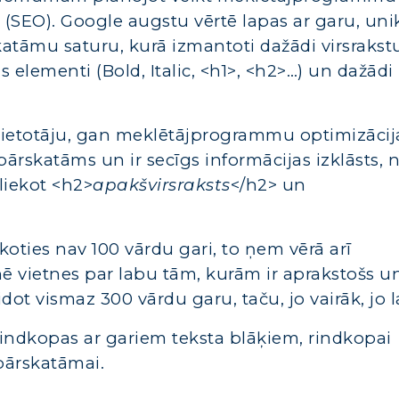
 (SEO). Google augstu vērtē lapas ar garu, uni
katāmu saturu, kurā izmantoti dažādi virsrakst
 elementi (Bold, Italic, <h1>, <h2>…) un dažādi
lietotāju, gan meklētājprogrammu optimizācij
li pārskatāms un ir secīgs informācijas izklāsts,
liekot <h2>
apakšvirsraksts
</h2> un
lākoties nav 100 vārdu gari, to ņem vērā arī
 vietnes par labu tām, kurām ir aprakstošs u
dot vismaz 300 vārdu garu, taču, jo vairāk, jo 
rindkopas ar gariem teksta blāķiem, rindkopai
 pārskatāmai.