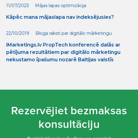
11/07/2023
Mājas lapas optimizācija
Kāpēc mana mājaslapa nav indeksējusies?
22/10/2019
Bloga raksti par digitālo mārketingu
iMarketings.lv PropTech konferencē dalās ar
pētījuma rezultātiem par digitālo mārketingu
nekustamo īpašumu nozarē Baltijas valstīs
Rezervējiet bezmaksas
konsultāciju