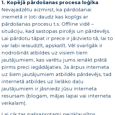
1. Kopējā pārdošanas procesa loģika
Nevajadzētu aizmirst, ka pārdošanai
inernetā ir ļoti daudz kas kopīgs ar
pārdošanas procesu t.s. Offline vidē –
situāciju, kad sastopas pircējs un pārdevējs.
Lai pārdotu tāpat ir prece ir jāizvieto tā, lai to
var labi ieraudzīt, apskatīt. Vēl svarīgāk ir
nodrošināt atbildes uz visiem tiem
jautājumiem, kas varētu jums ienākt prātā
pirms preci iegādājaties. Ja ārpus interneta
uz šiem jautājumiem atbildēs pārdevējs, tad
internetā atbildes uz lielāko daļu
jautājumiem ir jāsniedz jūsu interneta
resursam (blogam, mājas lapai vai interneta
veikalam).
Lai cik tas pašsaprotami neizklausītos,