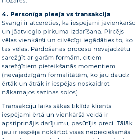
nozarēs.
4. Personīga pieeja vs transakcija
Svarīgi ir atcerēties, ka iespējami jāvienkāršo
un jāatvieglo pirkuma izdarīšana. Pircējs
vēlas vienkārši un cilvēcīgi iegādāties to, ko
tas vēlas. Pārdošanas procesu nevajadzētu
sarežģīt ar garām formām, citiem
sarežģītiem pieteikšanās momentiem
(nevajadzīgām formalitātēm, ko jau daudz
ērtāk un ātrāk ir iespējas noskaidrot
nākamajos saziņas soļos).
Transakciju laiks sākas tiklīdz klients
iespējami ērtā un vienkāršā veidā ir
apstiprinājis darījumu, pasūtījis preci. Tālāk
jau ir iespēja nokārtot visas nepieciešamās