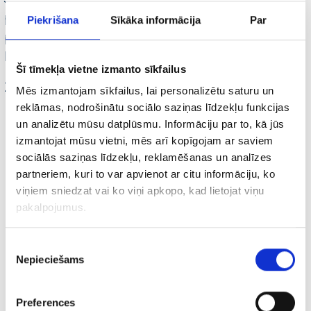
potenciālais klients var sniegt tikai šajā
Piekrišana
Sīkāka informācija
Par
posmā, būtu vēlams par to pateikties. Reti
kam patīk strādāt bez atlīdzības:)
Šī tīmekļa vietne izmanto sīkfailus
Zemāk piemērs pārdomām…
Mēs izmantojam sīkfailus, lai personalizētu saturu un
reklāmas, nodrošinātu sociālo saziņas līdzekļu funkcijas
un analizētu mūsu datplūsmu. Informāciju par to, kā jūs
izmantojat mūsu vietni, mēs arī kopīgojam ar saviem
sociālās saziņas līdzekļu, reklamēšanas un analīzes
partneriem, kuri to var apvienot ar citu informāciju, ko
viņiem sniedzat vai ko viņi apkopo, kad lietojat viņu
pakalpojumus.
Piekrišanas
Nepieciešams
izvēle
Preferences