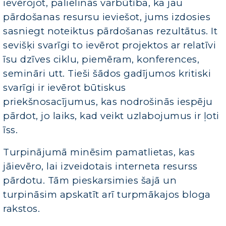
ievērojot, palielinās varbūtība, ka jau
pārdošanas resursu ieviešot, jums izdosies
sasniegt noteiktus pārdošanas rezultātus. It
sevišķi svarīgi to ievērot projektos ar relatīvi
īsu dzīves ciklu, piemēram, konferences,
semināri utt. Tieši šādos gadījumos kritiski
svarīgi ir ievērot būtiskus
priekšnosacījumus, kas nodrošinās iespēju
pārdot, jo laiks, kad veikt uzlabojumus ir ļoti
īss.
Turpinājumā minēsim pamatlietas, kas
jāievēro, lai izveidotais interneta resurss
pārdotu. Tām pieskarsimies šajā un
turpināsim apskatīt arī turpmākajos bloga
rakstos.