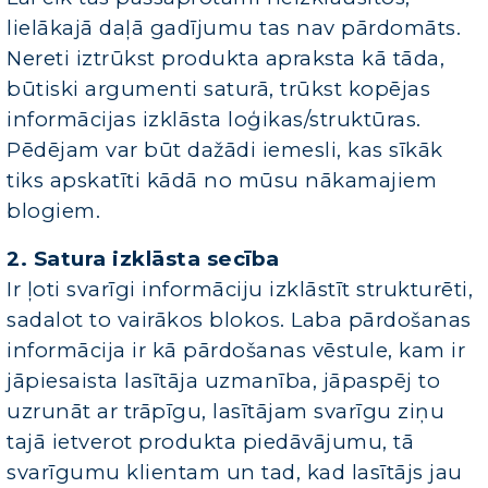
lielākajā daļā gadījumu tas nav pārdomāts.
Nereti iztrūkst produkta apraksta kā tāda,
būtiski argumenti saturā, trūkst kopējas
informācijas izklāsta loģikas/struktūras.
Pēdējam var būt dažādi iemesli, kas sīkāk
tiks apskatīti kādā no mūsu nākamajiem
blogiem.
2. Satura izklāsta secība
Ir ļoti svarīgi informāciju izklāstīt strukturēti,
sadalot to vairākos blokos. Laba pārdošanas
informācija ir kā pārdošanas vēstule, kam ir
jāpiesaista lasītāja uzmanība, jāpaspēj to
uzrunāt ar trāpīgu, lasītājam svarīgu ziņu
tajā ietverot produkta piedāvājumu, tā
svarīgumu klientam un tad, kad lasītājs jau