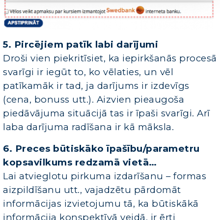
5. Pircējiem patīk labi darījumi
Droši vien piekritīsiet, ka iepirkšanās procesā
svarīgi ir iegūt to, ko vēlaties, un vēl
patīkamāk ir tad, ja darījums ir izdevīgs
(cena, bonuss utt.). Aizvien pieaugoša
piedāvājuma situācijā tas ir īpaši svarīgi. Arī
laba darījuma radīšana ir kā māksla.
6. Preces būtiskāko īpašību/parametru
kopsavilkums redzamā vietā…
Lai atvieglotu pirkuma izdarīšanu – formas
aizpildīšanu utt., vajadzētu pārdomāt
informācijas izvietojumu tā, ka būtiskākā
informācija konspektīvā veidā, ir ērti