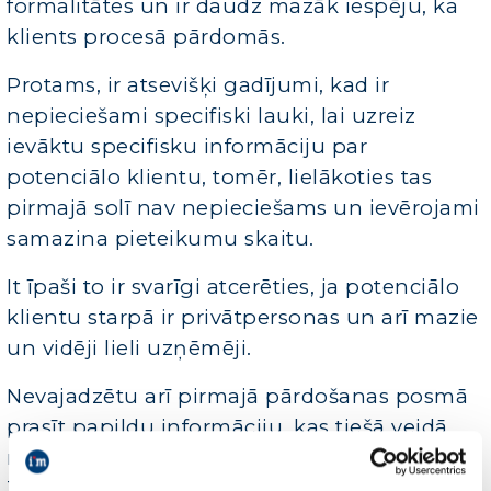
formalitātes un ir daudz mazāk iespēju, ka
klients procesā pārdomās.
Protams, ir atsevišķi gadījumi, kad ir
nepieciešami specifiski lauki, lai uzreiz
ievāktu specifisku informāciju par
potenciālo klientu, tomēr, lielākoties tas
pirmajā solī nav nepieciešams un ievērojami
samazina pieteikumu skaitu.
It īpaši to ir svarīgi atcerēties, ja potenciālo
klientu starpā ir privātpersonas un arī mazie
un vidēji lieli uzņēmēji.
Nevajadzētu arī pirmajā pārdošanas posmā
prasīt papildu informāciju, kas tiešā veidā
nav kritiski nozīmīga pasūtījuma izdarīšanai.
Ja ir nepieciešama informācija, ko