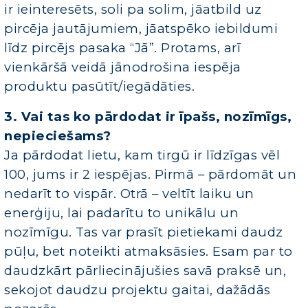
ir ieinteresēts, soli pa solim, jāatbild uz
pircēja jautājumiem, jāatspēko iebildumi
līdz pircējs pasaka “Jā”. Protams, arī
vienkāršā veidā jānodrošina iespēja
produktu pasūtīt/iegādāties.
3. Vai tas ko pārdodat ir īpašs, nozīmīgs,
nepieciešams?
Ja pārdodat lietu, kam tirgū ir līdzīgas vēl
100, jums ir 2 iespējas. Pirmā – pārdomāt un
nedarīt to vispār. Otrā – veltīt laiku un
enerģiju, lai padarītu to unikālu un
nozīmīgu. Tas var prasīt pietiekami daudz
pūļu, bet noteikti atmaksāsies. Esam par to
daudzkārt pārliecinājušies savā praksē un,
sekojot daudzu projektu gaitai, dažādās