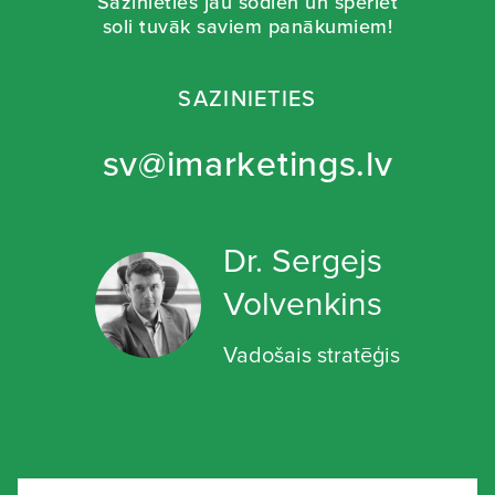
Sazinieties jau šodien un speriet
soli tuvāk saviem panākumiem!
SAZINIETIES
sv@imarketings.lv
Dr. Sergejs
Volvenkins
Vadošais stratēģis