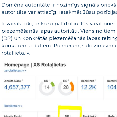
Domēna autoritāte ir nozīmīgs signāls priek
autoritāte var attiecīgi ietekmēt Jūsu pozīci
Ir vairāki rīki, ar kuru palīdzību Jūs varat o
piezemēšanās lapas autoritāti. Viens no tiem 
(DR) un konkrētās piezemēšanās lapas reitingu
konkurentu datiem. Piemēram, salīdzināsim di
rotallieta.lv.