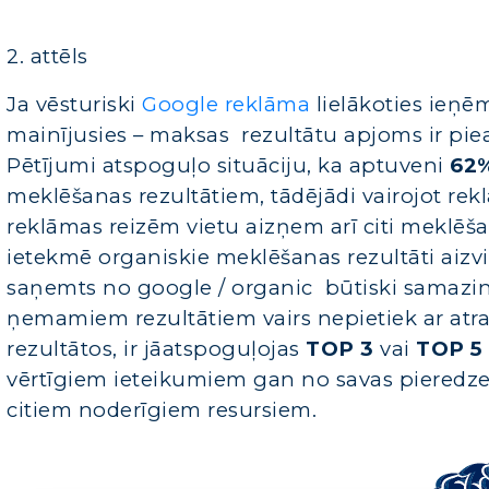
2. attēls
Ja vēsturiski
Google reklāma
lielākoties ieņēm
mainījusies – maksas rezultātu apjoms ir pieau
Pētījumi atspoguļo situāciju, ka aptuveni
62
meklēšanas rezultātiem, tādējādi vairojot re
reklāmas reizēm vietu aizņem arī citi meklēšan
ietekmē organiskie meklēšanas rezultāti aizvie
saņemts no google / organic būtiski samazinā
ņemamiem rezultātiem vairs nepietiek ar atr
rezultātos, ir jāatspoguļojas
TOP 3
vai
TOP 5
vērtīgiem ieteikumiem gan no savas pieredz
citiem noderīgiem resursiem.