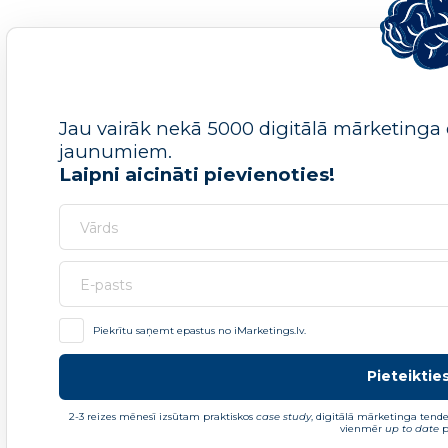
Jau vairāk nekā 5000 digitālā mārketinga e
jaunumiem.
Laipni aicināti pievienoties!
Piekrītu saņemt epastus no iMarketings.lv.
Pieteikti
2-3 reizes mēnesī izsūtam praktiskos
case study
, digitālā mārketinga tende
vienmēr
up to date
p