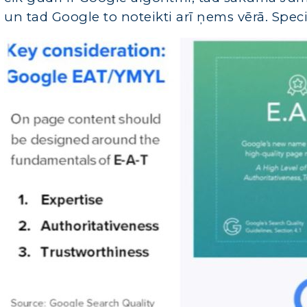
un tad Google to noteikti arī ņems vērā. Speci