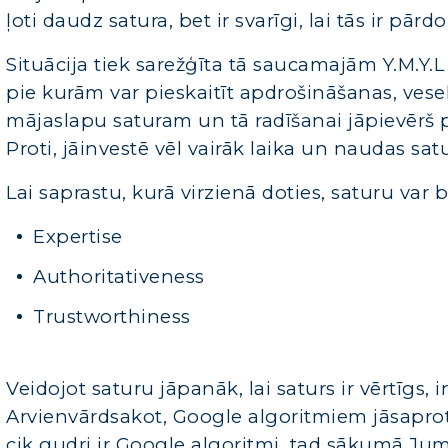
ļoti daudz satura, bet ir svarīgi, lai tās ir pār
Situācija tiek sarežģīta tā saucamajām Y.M.Y.L
pie kurām var pieskaitīt apdrošināšanas, veselī
mājaslapu saturam un tā radīšanai jāpievērš 
Proti, jāinvestē vēl vairāk laika un naudas sa
Lai saprastu, kurā virzienā doties, saturu var
Expertise
Authoritativeness
Trustworthiness
Veidojot saturu jāpanāk, lai saturs ir vērtīgs, 
Arvienvārdsakot, Google algoritmiem jāsaprot,
cik gudri ir Google algoritmi, tad sākumā Jums