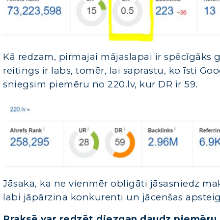
Kā redzam, pirmajai mājaslapai ir spēcīgāks 
reitings ir labs, tomēr, lai saprastu, ko īsti
sniegsim piemēru no 220.lv, kur DR ir 59.
Jāsaka, ka ne vienmēr obligāti jāsasniedz ma
labi jāpārzina konkurenti un jācenšas apsteig
Praksē var redzēt diezgan daudz piemēru,