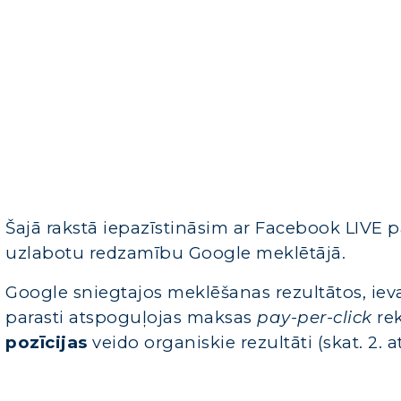
Šajā rakstā iepazīstināsim ar Facebook LIV
uzlabotu redzamību Google meklētājā.
Google sniegtajos meklēšanas rezultātos, iev
parasti atspoguļojas maksas
pay-per-click
rek
pozīcijas
veido organiskie rezultāti (skat. 2. at