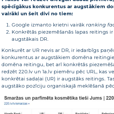
spēcīgākus konkurentus ar augstākiem do
vairāki un šeit divi no tiem:
Google izmanto krietni vairāk
ranking fa
Konkrētās piezemēšanās lapas reitings ir
augstākais DR.
Konkurēt ar UR nevis ar DR, ir iedarbīgs paņ
konkurentus ar augstākiem domēna reitingiem
domēna reitingu, bet arī konkrētās piezemēša
redzēt 220.lv un 1a.lv piemēru pēc URL, kas 
konkrētai sadaļai (UR) ir augstāks reitings. T
augstāko pozīciju organiskajā meklēšanā pēc 