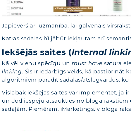
Jāpievērš arī uzmanība, lai galvenais virsrakst
Katras sadaļas h1 jābūt iekļautam arī semanti
Iekšējās saites (
Internal linki
Kā vēl vienu spēcīgu un
must have
satura el
linking
. Šis ir iedarbīgs veids, kā pastiprinā
algoritmiem parādīt sadaļas/atslēgvārdus, ko 
Vislabāk iekšejās saites var implementēt, ja i
un dod iespēju atsaukties no bloga rakstie
sadaļām. Piemēram, iMarketings.lv bloga raks