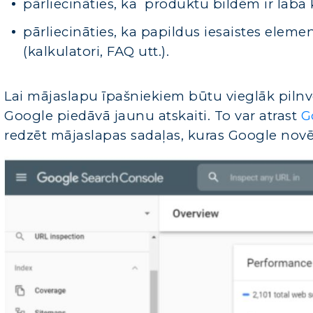
pārliecināties, ka produktu bildēm ir laba k
pārliecināties, ka papildus iesaistes elem
(kalkulatori, FAQ utt.).
Lai mājaslapu īpašniekiem būtu vieglāk pilnv
Google piedāvā jaunu atskaiti. To var atrast
G
redzēt mājaslapas sadaļas, kuras Google novēr