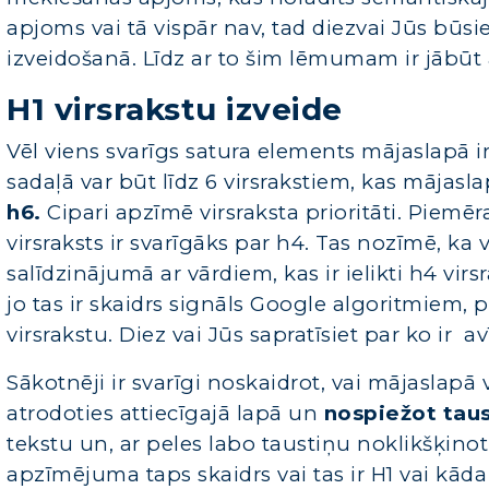
apjoms vai tā vispār nav, tad diezvai Jūs būs
izveidošanā. Līdz ar to šim lēmumam ir jābūt 
H1 virsrakstu izveide
Vēl viens svarīgs satura elements mājaslapā ir
sadaļā var būt līdz 6 virsrakstiem, kas mājasl
h6.
Cipari apzīmē virsraksta prioritāti. Piemē
virsraksts ir svarīgāks par h4. Tas nozīmē, ka vā
salīdzinājumā ar vārdiem, kas ir ielikti h4 virsr
jo tas ir skaidrs signāls Google algoritmiem, pa
virsrakstu. Diez vai Jūs sapratīsiet par ko ir a
Sākotnēji ir svarīgi noskaidrot, vai mājaslapā 
atrodoties attiecīgajā lapā un
nospiežot taus
tekstu un, ar peles labo taustiņu noklikšķinot
apzīmējuma taps skaidrs vai tas ir H1 vai kāda c