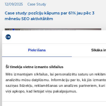
12/09/2025
Case Study
Case study: pozīciju kāpums par 61% jau pēc 3
mēnešu SEO aktivitātēm
Piekrišana
Sīkāka i
Šī tīmekļa vietne izmanto sīkfailus
Mēs izmantojam sīkfailus, lai personalizētu saturu un reklām
analizētu mūsu datplūsmu. Informāciju par to, kā jūs izmant
saziņas līdzekļu, reklamēšanas un analīzes partneriem, kuri t
viņi apkopo, kad lietojat viņu pakalpojumus.
11/07/2023
Mājas lapas optimizācija