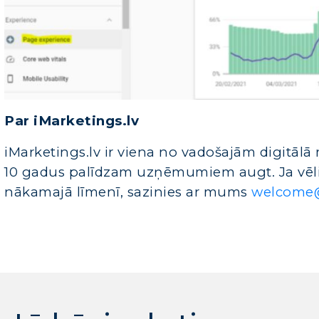
Par iMarketings.lv
iMarketings.lv ir viena no vadošajām digitālā
10 gadus palīdzam uzņēmumiem augt. Ja vēlie
nākamajā līmenī, sazinies ar mums
welcome@