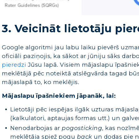
3. Veicināt lietotāju pi
Google algoritmi jau labu laiku pievērš uzma
oficiāli paziņojis, ka sākot ar jūniju sāks darb
pieredzi
Jūsu lapā. Visiem mājaslapu īpašnie
meklētājā pēc noteiktā atslēgvārda tagad būs at
mājaslapā to, ko meklējis.
Mājaslapu īpašniekiem jāpanāk, lai:
Lietotāji pēc iespējas ilgāk uzturas mājaslap
(kalkulatori, aptaujas formas utt.) un galven
Nenodarbojas ar
pogosticking
, kas nozīm
meklētāja spiež pogu
back
un dodas pie n