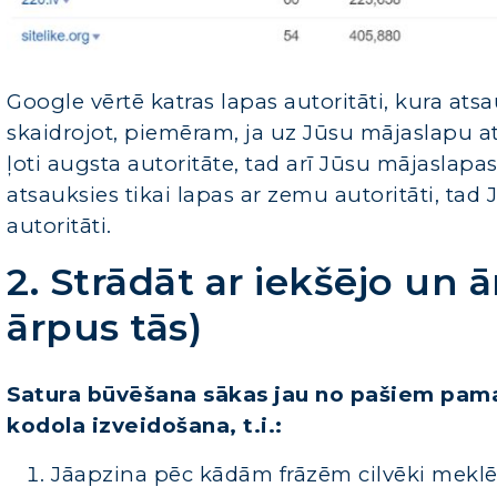
Google vērtē katras lapas autoritāti, kura a
skaidrojot, piemēram, ja uz Jūsu mājaslapu a
ļoti augsta autoritāte, tad arī Jūsu mājaslapa
atsauksies tikai lapas ar zemu autoritāti, ta
autoritāti.
2. Strādāt ar iekšējo un 
ārpus tās)
Satura būvēšana sākas jau no pašiem pama
kodola izveidošana, t.i.:
Jāapzina pēc kādām frāzēm cilvēki meklē