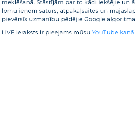
meklēšanā. Stāstījām par to kādi iekšējie un ā
lomu ieņem saturs, atpakaļsaites un mājaslapa
pievērsīs uzmanību pēdējie Google algoritma
LIVE ieraksts ir pieejams mūsu
YouTube kanā