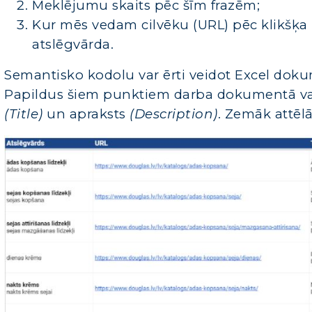
Meklējumu skaits pēc šīm frazēm;
Kur mēs vedam cilvēku (URL) pēc klikšķa
atslēgvārda.
Semantisko kodolu var ērti veidot Excel doku
Papildus šiem punktiem darba dokumentā var 
(Title)
un apraksts
(Description)
. Zemāk attēl