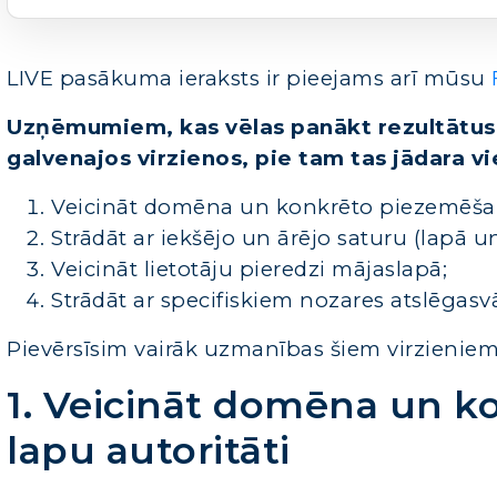
LIVE pasākuma ieraksts ir pieejams arī mūsu
Uzņēmumiem, kas vēlas panākt rezultātus 
galvenajos virzienos, pie tam tas jādara vie
Veicināt domēna un konkrēto piezemēš
Strādāt ar iekšējo un ārējo saturu (lapā un
Veicināt lietotāju pieredzi mājaslapā;
Strādāt ar specifiskiem nozares atslēgasv
Pievērsīsim vairāk uzmanības šiem virzieniem
1. Veicināt domēna un 
lapu autoritāti