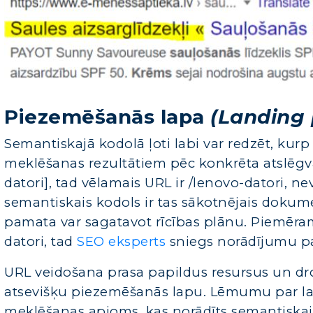
Piezemēšanās lapa
(Landing
Semantiskajā kodolā ļoti labi var redzēt, kurp
meklēšanas rezultātiem pēc konkrēta atslēgvā
datori], tad vēlamais URL ir /lenovo-datori, ne
semantiskais kodols ir tas sākotnējais dokum
pamata var sagatavot rīcības plānu. Piemēram
datori, tad
SEO eksperts
sniegs norādījumu par
URL veidošana prasa papildus resursus un dr
atsevišķu piezemēšanās lapu. Lēmumu par la
meklēšanas apjoms, kas norādīts semantiskajā 