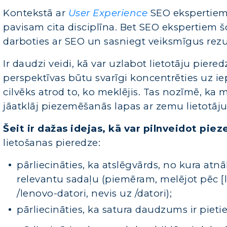
Kontekstā ar
User Experience
SEO ekspertiem b
pavisam cita disciplīna. Bet SEO ekspertiem šob
darboties ar SEO un sasniegt veiksmīgus rezu
Ir daudzi veidi, kā var uzlabot lietotāju piered
perspektīvas būtu svarīgi koncentrēties uz iep
cilvēks atrod to, ko meklējis. Tas nozīmē, ka 
jāatklāj piezemēšanās lapas ar zemu lietotāju
Šeit ir dažas idejas, kā var pilnveidot pi
lietošanas pieredze:
pārliecināties, ka atslēgvārds, no kura at
relevantu sadaļu (piemēram, melējot pēc [
/lenovo-datori, nevis uz /datori);
pārliecināties, ka satura daudzums ir pieti