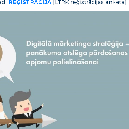
ad:
REĢISTRĀCIJA
[LTRK reģistrācijas anketa]