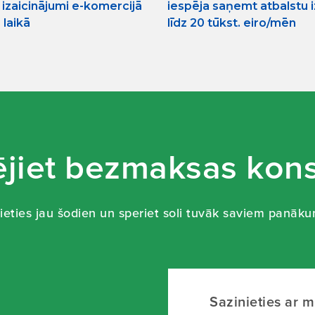
 izaicinājumi e-komercijā
iespēja saņemt atbalstu 
laikā
līdz 20 tūkst. eiro/mēn
jiet bezmaksas kons
ieties jau šodien un speriet soli tuvāk saviem panāk
Sazinieties ar 