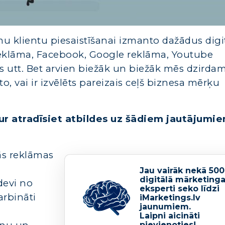
 klientu piesaistīšanai izmanto dažādus digi
eklāma, Facebook, Google reklāma, Youtube
 utt. Bet arvien biežāk un biežāk mēs dzirdam
, vai ir izvēlēts pareizais ceļš biznesa mērķu
r atradīsiet atbildes uz šādiem jautājumie
lās reklāmas
Jau vairāk nekā 50
digitālā mārketing
devi no
eksperti seko līdzi
arbināti
iMarketings.lv
jaunumiem.
Laipni aicināti
pievienoties!