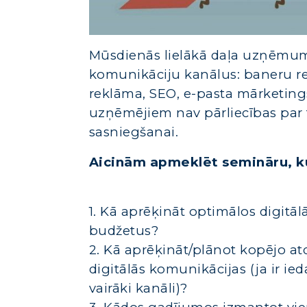
Mūsdienās lielākā daļa uzņēmumu
komunikāciju kanālus: baneru r
reklāma, SEO, e-pasta mārketings
uzņēmējiem nav pārliecības par to
sasniegšanai.
Aicinām apmeklēt semināru, ku
1. Kā aprēķināt optimālos digitā
budžetus?
2. Kā aprēķināt/plānot kopējo at
digitālās komunikācijas (ja ir ied
vairāki kanāli)?