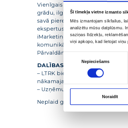
Vienīgais Latvijā sertificēts Go
grādu, ilggadējs interneta mārket
Šī tīmekļa vietne izmanto sīk
savā pieredzē, izglīto reklāmdev
Mēs izmantojam sīkfailus, lai
analizētu mūsu datplūsmu. In
ekspertus, lasa lekcijas student
saziņas līdzekļu, reklamēšana
iMarketings.lv ir pilnā servisa d
viņi apkopo, kad lietojat viņ
komunikāciju gan maziem un vid
Pārvaldām vairāk nekā 2 mlj. EU
Piekrišanas
Nepieciešams
izvēle
DALĪBAS MAKSA:
– LTRK biedriem – vienam pārs
nākamajam 15,00 + PVN.
– Uzņēmumiem, kuri nav LTRK bie
Noraidīt
Neplaid garām un reģistrējies ja