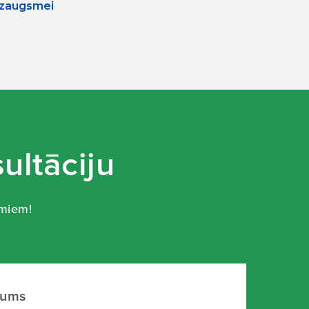
izaugsmei
ultāciju
umiem!
mums