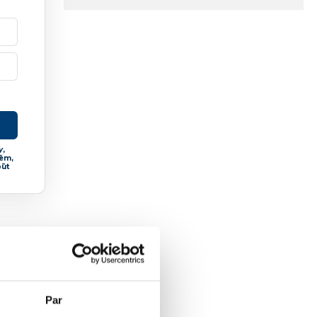
y
,
cēm,
būt
le
Par