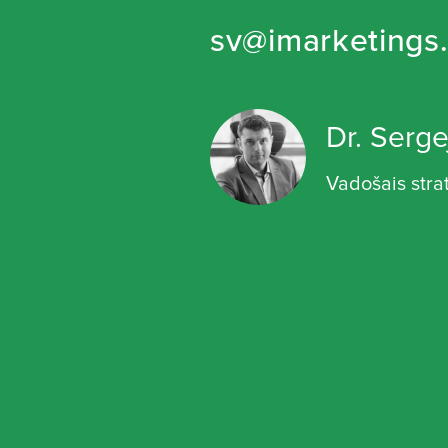
sv@imarketings.
Dr. Serge
Vadošais stra