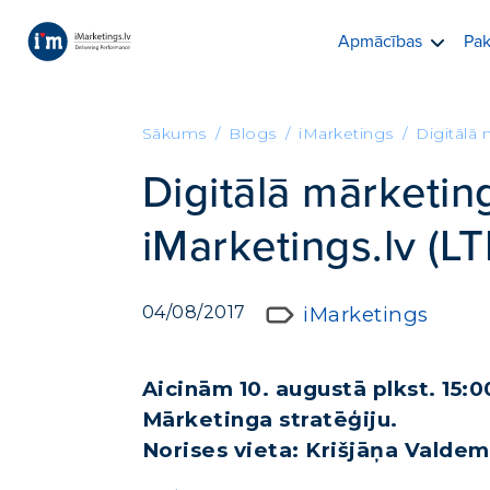
Apmācības
Pak
Sākums
Blogs
iMarketings
Digitālā 
Digitālā mārketing
iMarketings.lv (L
04/08/2017
iMarketings
Aicinām 10. augustā plkst. 15:
Mārketinga stratēģiju.
Norises vieta: Krišjāņa Valdemā