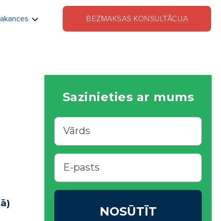
akances
BEZMAKSAS KONSULTĀCIJA
Sazinieties ar mums
ā)
NOSŪTĪT