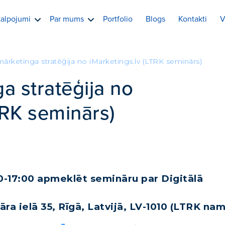
alpojumi
Par mums
Portfolio
Blogs
Kontakti
V
mārketinga stratēģija no iMarketings.lv (LTRK seminārs)
a stratēģija no
TRK seminārs)
00-17:00 apmeklēt semināru par Digitālā
ra ielā 35, Rīgā, Latvijā, LV-1010 (LTRK nam