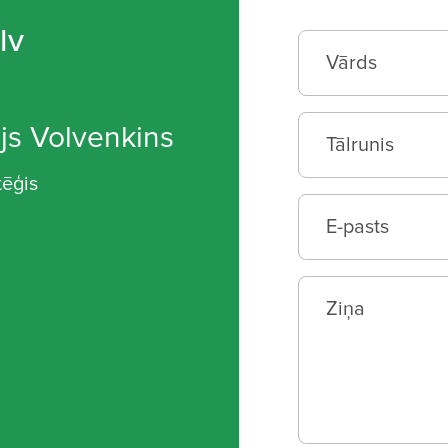
lv
js Volvenkins
tēģis