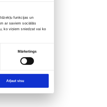
ktora
alās
īdzekļu funkcijas un
jam ar saviem sociālās
.
u, ko viņiem sniedzat vai ko
iem.
Mārketings
Atļaut visu
keta]