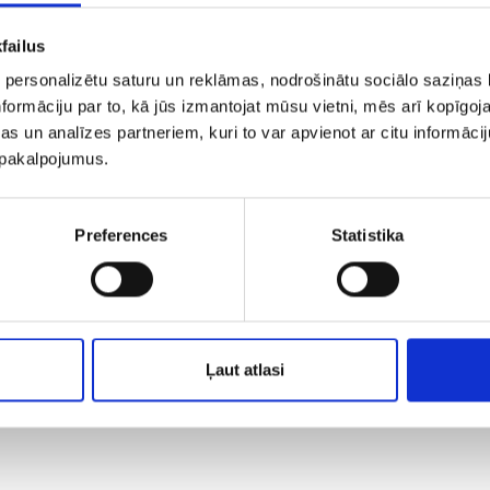
ogle Adwords un Google Analytics eksperts ar do
inga praktiķis. Dr. Sergejs Volvenkins aktīvi d
failus
ējus, topošos un esošos digitālā mārketinga
 personalizētu saturu un reklāmas, nodrošinātu sociālo saziņas l
formāciju par to, kā jūs izmantojat mūsu vietni, mēs arī kopīgo
iem, vada individuālas apmācības un seminārus
s un analīzes partneriem, kuri to var apvienot ar citu informācij
igitālā mārketinga aģentūra. Pārvaldām digitālo
u pakalpojumus.
ējiem, gan lieliem starptautiskiem uzņēmum
R gada reklāmas budžetu.
Preferences
Statistika
tāvim no uzņēmuma dalība bez maksas, katram
dri 45,00 + PVN / personai
Ļaut atlasi
u tagad:
REĢISTRĀCIJA
[LTRK reģistrācijas an