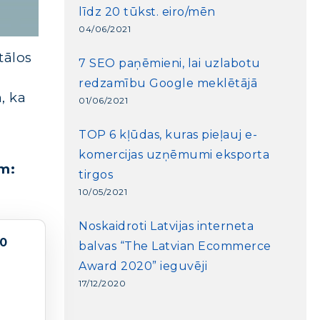
līdz 20 tūkst. eiro/mēn
04/06/2021
tālos
7 SEO paņēmieni, lai uzlabotu
redzamību Google meklētājā
, ka
01/06/2021
TOP 6 kļūdas, kuras pieļauj e-
komercijas uzņēmumi eksporta
m:
tirgos
10/05/2021
Noskaidroti Latvijas interneta
00
balvas “The Latvian Ecommerce
a
Award 2020” ieguvēji
17/12/2020