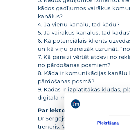
3. Kādos gadījumos izmantot vi
kādos gadījumos vairākus komun
kanālus?
4. Ja vienu kanālu, tad kādu?
5. Ja vairākus kanālus, tad kādus
6. Kā potenciālais klients uzveda
un kā viņu pareizāk uzrunāt, “no
7. Kā pareizi vērtēt atdevi no re
no pārdošanas posmiem?
8. Kāda ir komunikācijas kanālu
pārdošanas posmā?
9. Kādas ir izplatītākās kļūdas, p
digitālā mārketinga stratēģiju?
Par lektoru
Dr.Sergejs Volvenkins. iMarketings
Piekrišana
treneris. Viens no pieredzējušāk