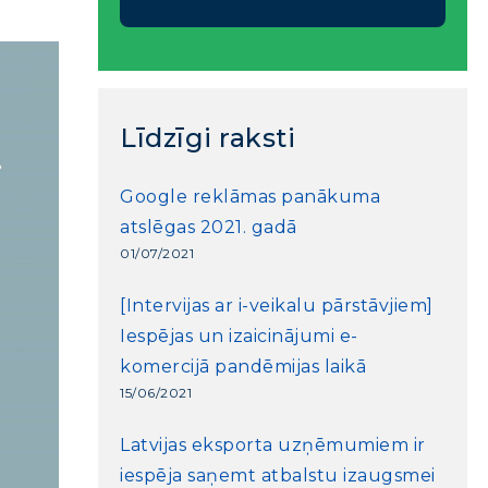
Līdzīgi raksti
Google reklāmas panākuma
atslēgas 2021. gadā
01/07/2021
[Intervijas ar i-veikalu pārstāvjiem]
Iespējas un izaicinājumi e-
komercijā pandēmijas laikā
15/06/2021
Latvijas eksporta uzņēmumiem ir
iespēja saņemt atbalstu izaugsmei