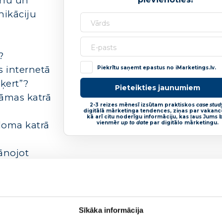
enu un
ikāciju
?
s internetā
Piekrītu saņemt epastus no iMarketings.lv.
ķert”?
Pieteikties jaunumiem
klāmas katrā
2-3 reizes mēnesī izsūtam praktiskos
case stud
digitālā mārketinga tendences, ziņas par vakan
kā arī citu noderīgu informāciju, kas ļaus Jums 
 loma katrā
vienmēr
up to date
par digitālo mārketingu.
lānojot
.lv digitālās nodaļas vadītājs. Sertificēts Goog
Sīkāka informācija
ajiem digitālā mārketinga ekspertiem Latvijā.