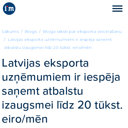
Sākums
Blogs
Bloga raksti par eksporta veicināšanu
Latvijas eksporta uzņēmumiem ir iespēja saņemt
atbalstu izaugsmei līdz 20 tūkst. eiro/mēn
Latvijas eksporta
uzņēmumiem ir iespēja
saņemt atbalstu
izaugsmei līdz 20 tūkst.
eiro/mēn