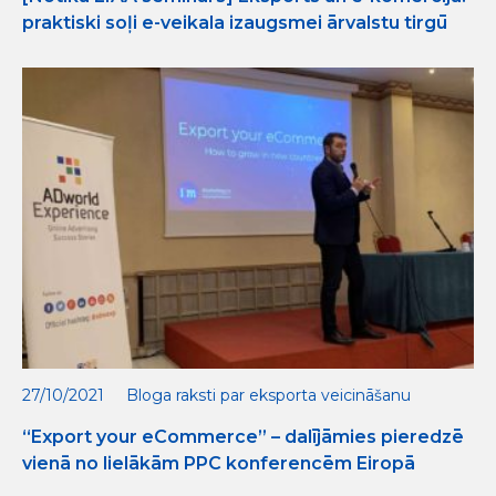
praktiski soļi e-veikala izaugsmei ārvalstu tirgū
27/10/2021
Bloga raksti par eksporta veicināšanu
“Export your eCommerce” – dalījāmies pieredzē
vienā no lielākām PPC konferencēm Eiropā