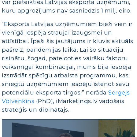
var pieteikties Latvijas eksporta uzņēmumi,
kuru apgrozījums nav sasniedzis 1 milj. eiro.
“Eksports Latvijas uzņēmumiem bieži vien ir
vienīgā iespēja straujai izaugsmei un
attīstībai. Īpaši šis jautājums ir kļuvis aktuāls
pašreiz, pandēmijas laikā. Lai šo situāciju
risinātu, šogad, pateicoties vairāku faktoru
veiksmīgai kombinācijai, mums bija iespēja
izstrādāt spēcīgu atbalsta programmu, kas
sniegtu uzņēmumiem iespēju īstenot savu
potenciālu eksporta tirgos,” norāda
Sergejs
Volvenkins
(PhD), iMarketings.lv vadošais
stratēģis un dibinātājs.