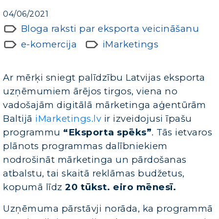
04/06/2021
Bloga raksti par eksporta veicināšanu
e-komercija
iMarketings
Ar mērķi sniegt palīdzību Latvijas eksporta
uzņēmumiem ārējos tirgos, viena no
vadošajām digitālā mārketinga aģentūrām
Baltijā
iMarketings.lv
ir izveidojusi īpašu
programmu
“Eksporta spēks”
. Tās ietvaros
plānots programmas dalībniekiem
nodrošināt mārketinga un pārdošanas
atbalstu, tai skaitā reklāmas budžetus,
kopumā līdz
20 tūkst. eiro mēnesī.
Uzņēmuma pārstāvji norāda, ka programmā