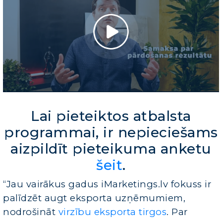
Lai pieteiktos atbalsta
programmai, ir nepieciešams
aizpildīt pieteikuma anketu
šeit
.
“Jau vairākus gadus iMarketings.lv fokuss ir
palīdzēt augt eksporta uzņēmumiem,
nodrošināt
virzību eksporta tirgos
. Par