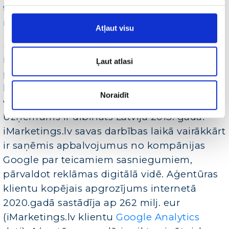
tiesības atteikt piedalīties programmā,
nepamatojot savu lēmumu.
Atļaut visu
Par iMarketings.lv
iMarketings.lv (iMarketing Group, SIA) ir
Ļaut atlasi
pilna servisa digitālā mārketinga aģentūra,
kas savu klientu produktus/pakalpojumus
Noraidīt
virza vairāk nekā 20 pasaules valstīs.
Uzņēmums ir dibināts Latvijā 2013. gadā.
iMarketings.lv savas darbības laikā vairākkārt
ir saņēmis apbalvojumus no kompānijas
Google par teicamiem sasniegumiem,
pārvaldot reklāmas digitālā vidē. Aģentūras
klientu kopējais apgrozījums internetā
2020.gadā sastādīja ap 262 milj. eur
(iMarketings.lv klientu
Google Analytics