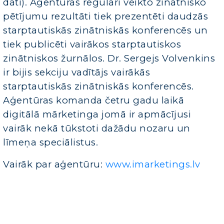
dati). Aģentūras regulāri veikto zinātnisko
pētījumu rezultāti tiek prezentēti daudzās
starptautiskās zinātniskās konferencēs un
tiek publicēti vairākos starptautiskos
zinātniskos žurnālos. Dr. Sergejs Volvenkins
ir bijis sekciju vadītājs vairākās
starptautiskās zinātniskās konferencēs.
Aģentūras komanda četru gadu laikā
digitālā mārketinga jomā ir apmācījusi
vairāk nekā tūkstoti dažādu nozaru un
līmeņa speciālistus.
Vairāk par aģentūru:
www.imarketings.lv