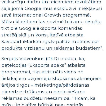
veiksmīgu darbu un teicamiem rezultātiem
šajā jomā Google mūs ekskluzīvi ir iekļāvusi
savā International Growth programmā.
Mūsu klientiem tas nozīmē teicamu iespēju
tikt pie Google eksporta komandas
stratēģiskā un konsultatīvā atbalsta.
Savukārt iMarketings.lv palīdz rūpēties par
produkta virzīšanu un reklāmas budžetiem”.
Sergejs Volvenkins (PhD) norāda, ka,
pateicoties “Eksporta spēks” atbalsta
programmai, tiks atrisināts viens no
lielākajiem uzņēmēju klupšanas akmeņiem
ārējos tirgos – mārketinga/pārdošanas
pieredzes trūkums un nepieciešamo
reklāmas budžetu neesamība. “Ticam, ka
mūsu iniciatīva būtiski paaugstinās