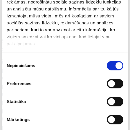
reklāmas, nodrošinātu sociālo saziņas līdzekļu funkcijas
eiro apgrozījumu eksporta tirgū;
un analizētu mūsu datplūsmu. Informāciju par to, kā jūs
Uzņēmējs var nodrošināt
izmantojat mūsu vietni, mēs arī kopīgojam ar saviem
nepieciešamos produkta apjomus.
sociālās saziņas līdzekļu, reklamēšanas un analīzes
partneriem, kuri to var apvienot ar citu informāciju, ko
viņiem sniedzat vai ko viņi apkopo, kad lietojat viņu
Šī atbalsta programma netiek paredzēta
pakalpojumus.
dropshipping
uzņēmumiem.
Piekrišanas
iMarketings.lv ekspertu komanda vērtēs
Nepieciešams
izvēle
produkta potenciālu, kā arī pārējos iekšējos
un ārējos faktorus, un analīzes rezultātā
Preferences
pieņems lēmumu par atbalstu konkrētajam
uzņēmumam. Uzņēmējiem būs iespēja
Statistika
prezentēt savu produktu žūrijai. Pirms
projekta izvērtēšanas iMarketings.lv
negarantē pozitīvu lēmumu par dalību
Mārketings
programmā. iMarketings.lv patur sev