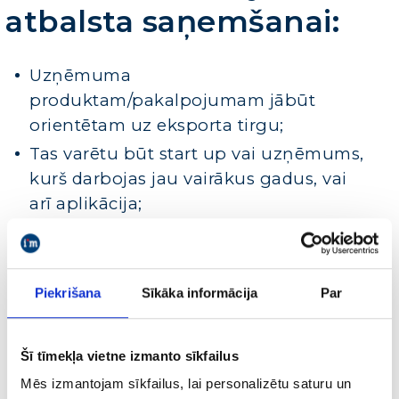
atbalsta saņemšanai:
Uzņēmuma
produktam/pakalpojumam jābūt
orientētam uz eksporta tirgu;
Tas varētu būt start up vai uzņēmums,
kurš darbojas jau vairākus gadus, vai
arī aplikācija;
Priekšroka tiks dota uzņēmumiem,
kuriem jau ir šī produkta sākotnējā
veiksmīgā pārdošanas pieredze Latvijā
Piekrišana
Sīkāka informācija
Par
vai ārzemēs;
Priekšroka tiks dota e-komercijas
Šī tīmekļa vietne izmanto sīkfailus
uzņēmumiem;
Mēs izmantojam sīkfailus, lai personalizētu saturu un
Uzņēmums vēl nav sasniedzis 1 milj.