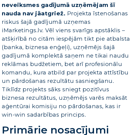
neveiksmes gadījumā uzņēmējam šī
nauda nav jāatgriež.
Projekta īstenošanas
riskus šajā gadījumā uzņemas
iMarketings.lv. Vēl viens svarīgs apstāklis –
atšķirībā no citām iespējām tikt pie atbalsta
(banka, biznesa enģeļi), uzņēmējs šajā
gadījumā komplektā saņem ne tikai naudu
reklāmas budžetiem, bet arī profesionālu
komandu, kura atbild par projekta attīstību
un pārdošanas rezultātu sasniegšanu.
Tiklīdz projekts sāks sniegt pozitīvus
biznesa rezultātus, uzņēmējs varēs maksāt
aģentūrai komisiju no pārdošanas, kas ir
win-win sadarbības princips.
Primārie nosacījumi