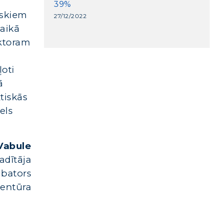
39%
iskiem
27/12/2022
aikā
ektoram
ļoti
ā
ktiskās
els
Vabule
adītāja
bators
ģentūra