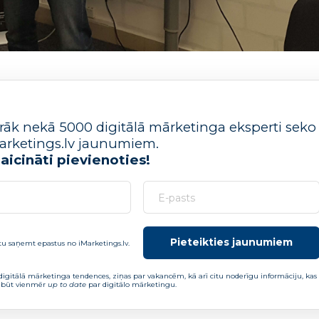
irāk nekā 5000 digitālā mārketinga eksperti seko
iMarketings.lv jaunumiem.
 aicināti pievienoties!
Pieteikties jaunumiem
tu saņemt epastus no iMarketings.lv.
 digitālā mārketinga tendences, ziņas par vakancēm, kā arī citu noderīgu informāciju, kas
 būt vienmēr
up to date
par digitālo mārketingu.