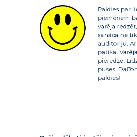
Paldies par l
piemēriem ba
varēja redzēt,
sanāca ne tika
auditoriju. Ar
patika. Varēj
pieredze. Līd
puses. Dalībn
paldies!