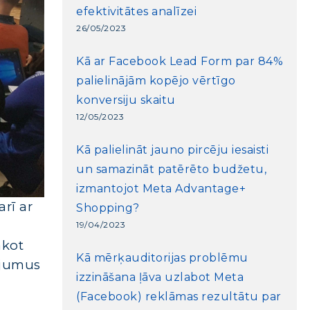
efektivitātes analīzei
26/05/2023
Kā ar Facebook Lead Form par 84%
palielinājām kopējo vērtīgo
konversiju skaitu
12/05/2023
Kā palielināt jauno pircēju iesaisti
un samazināt patērēto budžetu,
izmantojot Meta Advantage+
rī ar
Shopping?
19/04/2023
ākot
Kā mērķauditorijas problēmu
tājumus
izzināšana ļāva uzlabot Meta
(Facebook) reklāmas rezultātu par