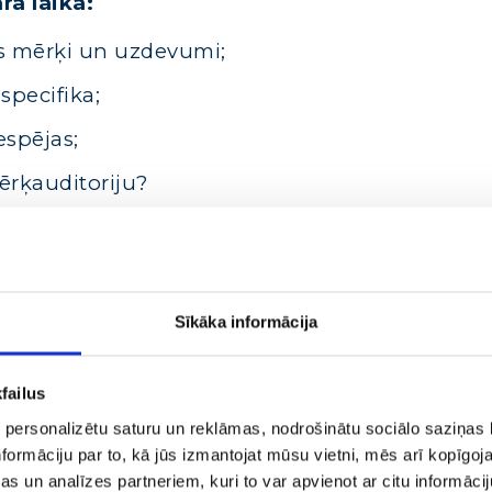
ra laikā:
s mērķi un uzdevumi;
specifika;
espējas;
ērķauditoriju?
 specifika;
eikt, vai kampaņa strādā efektīvi;
das.
Sīkāka informācija
failus
 personalizētu saturu un reklāmas, nodrošinātu sociālo saziņas l
formāciju par to, kā jūs izmantojat mūsu vietni, mēs arī kopīgo
s un analīzes partneriem, kuri to var apvienot ar citu informācij