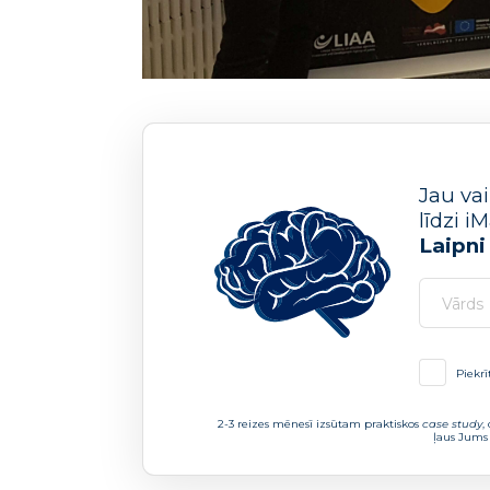
Jau va
līdzi 
Laipni
Piekrī
2-3 reizes mēnesī izsūtam praktiskos
case study
,
ļaus Jums