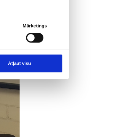
Mārketings
Atļaut visu