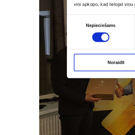
viņi apkopo, kad lietojat viņ
Piekrišanas
Nepieciešams
izvēle
Noraidīt