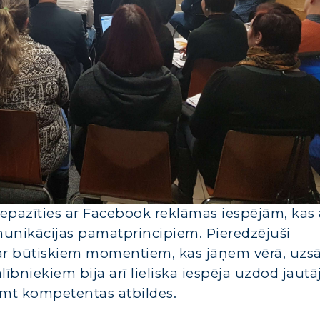
iepazīties ar Facebook reklāmas iespējām, kas a
unikācijas pamatprincipiem. Pieredzējuši
 par būtiskiem momentiem, kas jāņem vērā, uzs
alībniekiem bija arī lieliska iespēja uzdod jau
emt kompetentas atbildes.