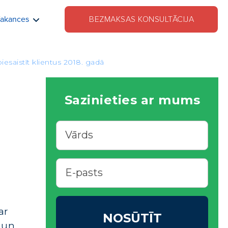
akances
BEZMAKSAS KONSULTĀCIJA
esaistīt klientus 2018. gadā
Sazinieties ar mums
ar
NOSŪTĪT
u un