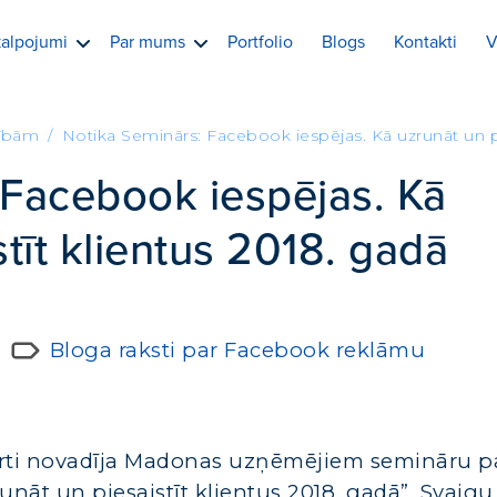
alpojumi
Par mums
Portfolio
Blogs
Kontakti
V
cībām
Notika Seminārs: Facebook iespējas. Kā uzrunāt un pi
 Facebook iespējas. Kā
tīt klientus 2018. gadā
Bloga raksti par Facebook reklāmu
rti novadīja Madonas uzņēmējiem semināru p
unāt un piesaistīt klientus 2018. gadā”. Svaig