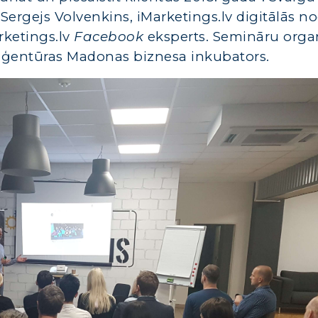
Sergejs Volvenkins, iMarketings.lv digitālās n
arketings.lv
Facebook
eksperts. Semināru orga
as aģentūras Madonas biznesa inkubators.