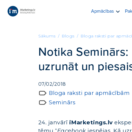
Apmācības
Pak
Sākums
Blogs
Bloga raksti par apmā
Notika Seminārs:
uzrunāt un piesais
07/02/2018
Bloga raksti par apmācībām
Seminārs
24. janvārī
iMarketings.lv
ekspe
tēmu “
Facebook
iespējas. Kā uzr