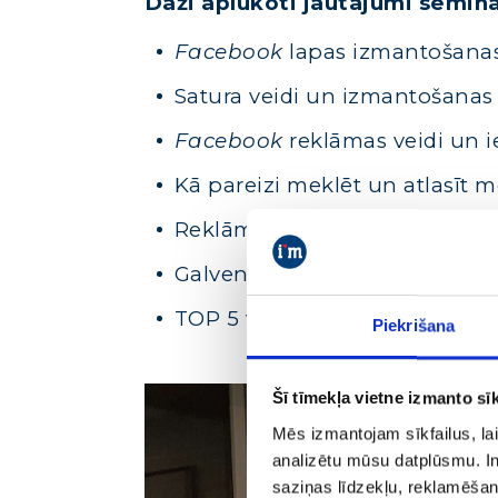
Daži aplūkoti jautājumi seminā
Facebook
lapas izmantošana
Satura veidi un izmantošanas 
Facebook
reklāmas veidi un i
Kā pareizi meklēt un atlasīt m
Reklāmas ziņojumu veidošanas
Galvenie rādītāji, kas ļauj not
TOP 5 visbiežāk pieļautās kļū
Piekrišana
Šī tīmekļa vietne izmanto sīk
Mēs izmantojam sīkfailus, lai
analizētu mūsu datplūsmu. In
saziņas līdzekļu, reklamēšana