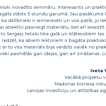
ieliski novadīto semināru. Interesants un prakt
gāts stāsts 5 stundu garumā. Jau pasākuma l
 ka dalībnieki ir ieinteresēti un viss patīk, jo l
i atraktīvi pasniegt materiālu, bet arī iesaistīt
 to Sergejs lieliski tika galā un klātesošiem tas 
a redzēt, ka abiem lektoriem ir bagāta praktisk
z ar to viss materiāls bija veidots vairāk no pra
ieki pasmēlās gan idejas, gan arī zināšanas. Li
Iveta 
Vecākā projektu v
Madonas biznesa inku
Latvijas Investīciju un attīstības a