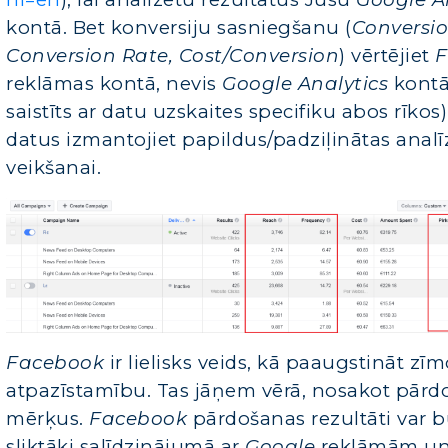
kontā. Bet konversiju sasniegšanu (
Conversio
Conversion Rate, Cost/Conversion
) vērtējiet
F
reklāmas kontā, nevis
Google Analytics
kontā 
saistīts ar datu uzskaites specifiku abos rīkos
datus izmantojiet papildus/padziļinātas analī
veikšanai
.
Facebook
ir lielisks veids, kā paaugstināt zīm
atpazīstamību. Tas jāņem vērā, nosakot pārd
mērķus.
Facebook
pārdošanas rezultāti var b
sliktāki salīdzinājumā ar
Google
reklāmām un