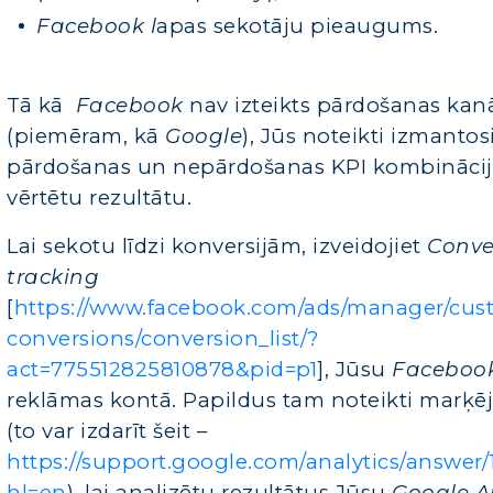
Facebook l
apas sekotāju pieaugums.
Tā kā
Facebook
nav izteikts pārdošanas kan
(piemēram, kā
Google
), Jūs noteikti izmantos
pārdošanas un nepārdošanas KPI kombināciju
vērtētu rezultātu.
Lai sekotu līdzi konversijām, izveidojiet
Conve
tracking
[
https://www.facebook.com/ads/manager/cus
conversions/conversion_list/?
act=775512825810878&pid=p1
], Jūsu
Faceboo
reklāmas kontā. Papildus tam noteikti marķēj
(to var izdarīt šeit –
https://support.google.com/analytics/answer
hl=en
),
lai analizētu rezultātus Jūsu
Google A