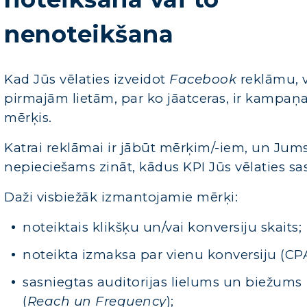
nenoteikšana
Kad Jūs vēlaties izveidot
Facebook
reklāmu, 
pirmajām lietām, par ko jāatceras, ir kampaņ
mērķis.
Katrai reklāmai ir jābūt mērķim/-iem, un Jums
nepieciešams zināt, kādus KPI Jūs vēlaties sa
Daži visbiežāk izmantojamie mērķi
:
noteiktais klikšķu un/vai konversiju skaits;
noteikta izmaksa par vienu konversiju (CPA
sasniegtas auditorijas lielums un biežums
(
Reach un Frequency
);