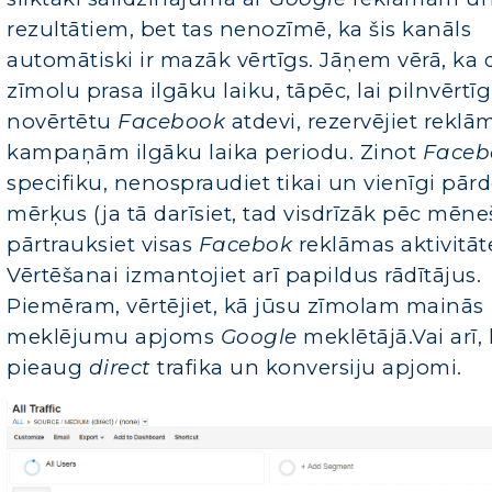
rezultātiem, bet tas nenozīmē, ka šis kanāls
automātiski ir mazāk vērtīgs. Jāņem vērā, ka 
zīmolu prasa ilgāku laiku, tāpēc, lai pilnvērtīg
novērtētu
Facebook
atdevi, rezervējiet reklā
kampaņām ilgāku laika periodu. Zinot
Faceb
specifiku, nenospraudiet tikai un vienīgi pār
mērķus (ja tā darīsiet, tad visdrīzāk pēc mēne
pārtrauksiet visas
Facebok
reklāmas aktivitāte
Vērtēšanai izmantojiet arī papildus rādītājus.
Piemēram, vērtējiet, kā jūsu zīmolam mainās
meklējumu apjoms
Google
meklētājā.Vai arī,
pieaug
direct
trafika un konversiju apjomi
.