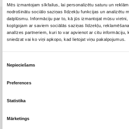
Mēs izmantojam sīkfailus, lai personalizētu saturu un reklām
nodrošinātu sociālo saziņas līdzekļu funkcijas un analizētu 
datplūsmu. Informāciju par to, kā jūs izmantojat mūsu vietni,
Līdzīgi raksti
kopīgojam ar saviem sociālās saziņas līdzekļu, reklamēšan
analīzes partneriem, kuri to var apvienot ar citu informāciju,
sniedzat vai ko viņi apkopo, kad lietojat viņu pakalpojumus.
Piekrišanas
Nepieciešams
izvēle
Preferences
Statistika
Mārketings
04/02/2025
Bloga raksti par digitālo mārketingu