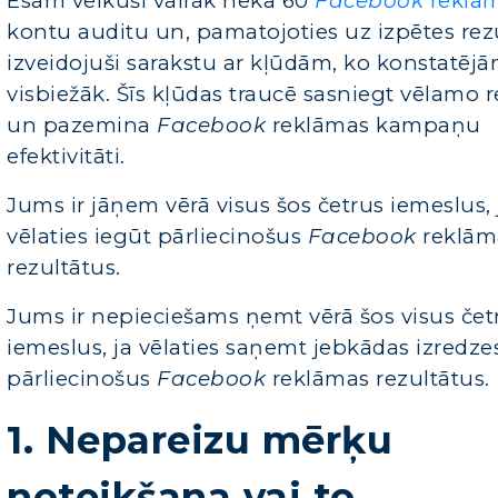
Esam
veikuši vairāk nekā 60
Facebook
reklā
kontu auditu un,
pamatojoties uz izpētes rez
izveidojuši sarakstu ar kļūdām, ko konstatēj
visbiežāk. Šīs kļūdas traucē sasniegt vēlamo 
un pazemina
Facebook
reklāmas kampaņu
efektivitāti.
Jums ir jāņem vērā visus šos četrus iemeslus, 
vēlaties iegūt pārliecinošus
Facebook
reklām
rezultātus
.
Jums ir nepieciešams ņemt vērā šos visus čet
iemeslus, ja vēlaties saņemt jebkādas izredze
pārliecinošus
Facebook
reklāmas rezultātus.
1. Nepareizu mērķu
noteikšana vai to