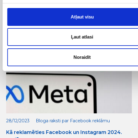
Meta ierobežojumi veselības reklāmām: kas
reklāmdevējiem jāzina un kā pielāgoties
Atļaut visu
Ļaut atlasi
Noraidīt
28/12/2023
Bloga raksti par Facebook reklāmu
Kā reklamēties Facebook un Instagram 2024.