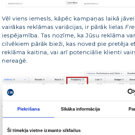
Vēl viens iemesls, kāpēc kampaņas laikā jāve
vairākas reklāmas variācijas, ir pārāk lielas
Fr
iespējamība. Tas nozīme, ka Jūsu reklāma var 
cilvēkiem pārāk bieži, kas noved pie pretēja e
reklāma kaitina, vai arī potenciālie klienti vair
nereaģē
.
Turpinājums ir
šeit
Piekrišana
Sīkāka informācija
Pa
Šī tīmekļa vietne izmanto sīkfailus