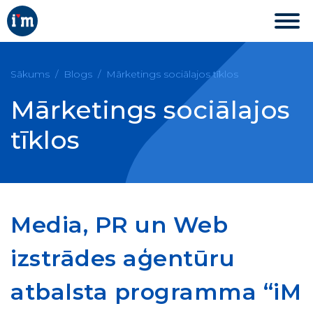
Sākums
Blogs
Mārketings sociālajos tīklos
Mārketings sociālajos
tīklos
Media, PR un Web
izstrādes aģentūru
atbalsta programma “iM