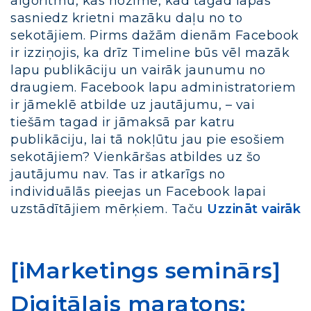
algoritmu, kas nozīmē, kad tagad lapas
sasniedz krietni mazāku daļu no to
sekotājiem. Pirms dažām dienām Facebook
ir izziņojis, ka drīz Timeline būs vēl mazāk
lapu publikāciju un vairāk jaunumu no
draugiem. Facebook lapu administratoriem
ir jāmeklē atbilde uz jautājumu, – vai
tiešām tagad ir jāmaksā par katru
publikāciju, lai tā nokļūtu jau pie esošiem
sekotājiem? Vienkāršas atbildes uz šo
jautājumu nav. Tas ir atkarīgs no
individuālās pieejas un Facebook lapai
uzstādītājiem mērķiem. Taču
Uzzināt vairāk
[iMarketings seminārs]
Digitālais maratons: