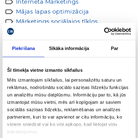
Interneta Mārketings
Mājas lapas optimizācija
Mārketings sociālajos tīklos
PPC reklāma (Pay Per Click)
SEO optimizācija
Piekrišana
Sīkāka informācija
Par
5. martā iMarketings vadošie eksperti
Šī tīmekļa vietne izmanto sīkfailus
dalījās savā pieredzē un iepazīstināja
Amadeus klientus ar digitālo komunikācijas
Mēs izmantojam sīkfailus, lai personalizētu saturu un
kanālu iespējām un izmantošanas
reklāmas, nodrošinātu sociālo saziņas līdzekļu funkcijas
īpatnībām. Semināra apmeklējumam bija
un analizētu mūsu datplūsmu. Informāciju par to, kā jūs
ierobežots vietu skaits, un tā mērķis bija
izmantojat mūsu vietni, mēs arī kopīgojam ar saviem
sniegt praktiskas pamatzināšanas par
sociālās saziņas līdzekļu, reklamēšanas un analīzes
online mārketingu. Vienas dienas garumā
partneriem, kuri to var apvienot ar citu informāciju, ko
viņiem sniedzat vai ko viņi apkopo, kad lietojat viņu
dalībnieki tika iepazīstināti ar 5 digitālo
pakalpojumus.
kanālu darbības principiem un iespējām: