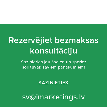
Rezervējiet bezmaksas
konsultāciju
Sazinieties jau šodien un speriet
soli tuvāk saviem panākumiem!
SAZINIETIES
sv@imarketings.lv