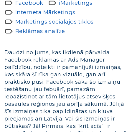
Facebook
iMarketings
Interneta Mārketings
Mārketings sociālajos tīklos
Reklāmas analīze
Daudzi no jums, kas ikdienā pārvalda
Facebook reklāmas ar Ads Manager
palīdzību, noteikti ir pamanījuši izmaiņas,
kas skāra šī rīka gan vizuālo, gan arī
praktisko pusi. Facebook sāka šo izmaiņu
testēšanu jau febuārī, pamazām
iepazīstinot ar tām lietotājus atsevišķos
pasaules reģionos jau aprīļa sākumā. Jūlijā
šīs izmaiņas tika papildinātas un kļuva
pieejamas arī Latvijā. Vai šīs izmaiņas ir
būtiskas? Jā! Pirmais, kas “krīt acīs”, ir