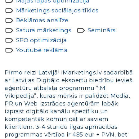
Mājas lapas optimizācija
Mārketings sociālajos tīklos
Reklāmas analīze
Satura mārketings
Seminārs
SEO optimizācija
Youtube reklāma
Pirmo reizi Latvijā! iMarketings.lv sadarbībā
ar Latvijas Digitālo ekspertu biedrību ievieš
aģentūru atbalsta programmu “iM
Vikipēdija”, kuras mērķis ir palīdzēt Media,
PR un Web izstrādes aģentūrām labāk
izprast digitālo kanālu specifiku un
kompetentāk komunicēt ar saviem
klientiem. 3-4 stundu ilgas apmācības
programmas vērtība ir 485 eur + PVN, bet