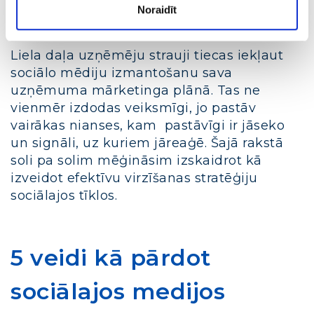
Mārketings sociālajos tīklos
Noraidīt
Liela daļa uzņēmēju strauji tiecas iekļaut
sociālo mēdiju izmantošanu sava
uzņēmuma mārketinga plānā. Tas ne
vienmēr izdodas veiksmīgi, jo pastāv
vairākas nianses, kam pastāvīgi ir jāseko
un signāli, uz kuriem jāreaģē. Šajā rakstā
soli pa solim mēģināsim izskaidrot kā
izveidot efektīvu virzīšanas stratēģiju
sociālajos tīklos.
5 veidi kā pārdot
sociālajos medijos