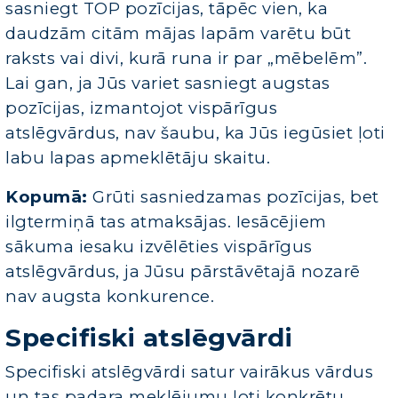
sasniegt TOP pozīcijas, tāpēc vien, ka
daudzām citām mājas lapām varētu būt
raksts vai divi, kurā runa ir par „mēbelēm”.
Lai gan, ja Jūs variet sasniegt augstas
pozīcijas, izmantojot vispārīgus
atslēgvārdus, nav šaubu, ka Jūs iegūsiet ļoti
labu lapas apmeklētāju skaitu.
Kopumā:
Grūti sasniedzamas pozīcijas, bet
ilgtermiņā tas atmaksājas. Iesācējiem
sākuma iesaku izvēlēties vispārīgus
atslēgvārdus, ja Jūsu pārstāvētajā nozarē
nav augsta konkurence.
Specifiski atslēgvārdi
Specifiski atslēgvārdi satur vairākus vārdus
un tas padara meklējumu ļoti konkrētu.