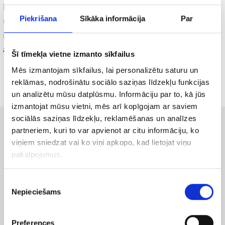
lielākas iespējas sasniegt augstas pozīcijas
Piekrišana
Sīkāka informācija
Par
un tiem ir ļoti mērķtiecīgi meklētāji. Vienīgā
negatīvā puse šādiem atslēgvārdiem ir
apmeklētāju skaits, kurš būs diez gan zems.
Šī tīmekļa vietne izmanto sīkfailus
Mēs izmantojam sīkfailus, lai personalizētu saturu un
reklāmas, nodrošinātu sociālo saziņas līdzekļu funkcijas
un analizētu mūsu datplūsmu. Informāciju par to, kā jūs
izmantojat mūsu vietni, mēs arī kopīgojam ar saviem
sociālās saziņas līdzekļu, reklamēšanas un analīzes
partneriem, kuri to var apvienot ar citu informāciju, ko
Līdzīgi raksti
viņiem sniedzat vai ko viņi apkopo, kad lietojat viņu
pakalpojumus.
25/06/2026
AEO
Piekrišanas
Google meklēšana mainās: kā AI rīki pārraksta
Nepieciešams
izvēle
SEO noteikumus
Preferences