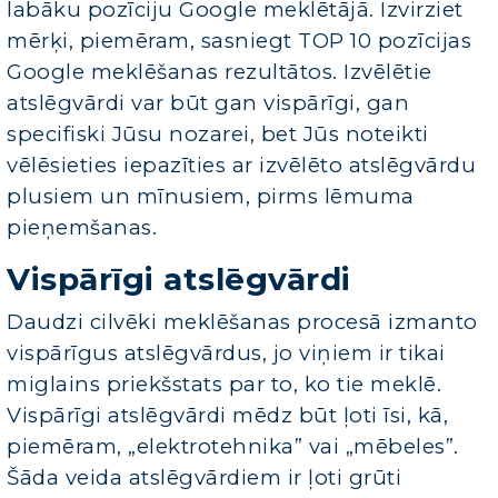
labāku pozīciju Google meklētājā. Izvirziet
mērķi, piemēram, sasniegt TOP 10 pozīcijas
Google meklēšanas rezultātos. Izvēlētie
atslēgvārdi var būt gan vispārīgi, gan
specifiski Jūsu nozarei, bet Jūs noteikti
vēlēsieties iepazīties ar izvēlēto atslēgvārdu
plusiem un mīnusiem, pirms lēmuma
pieņemšanas.
Vispārīgi atslēgvārdi
Daudzi cilvēki meklēšanas procesā izmanto
vispārīgus atslēgvārdus, jo viņiem ir tikai
miglains priekšstats par to, ko tie meklē.
Vispārīgi atslēgvārdi mēdz būt ļoti īsi, kā,
piemēram, „elektrotehnika” vai „mēbeles”.
Šāda veida atslēgvārdiem ir ļoti grūti