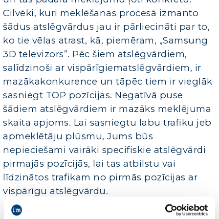
Cilvēki, kuri meklēšanas procesā izmanto
šādus atslēgvārdus jau ir pārliecināti par to,
ko tie vēlas atrast, kā, piemēram, „Samsung
3D televizors”. Pēc šiem atslēgvārdiem,
salīdzinoši ar vispārīgiematslēgvārdiem, ir
mazākakonkurence un tāpēc tiem ir vieglāk
sasniegt TOP pozīcijas. Negatīvā puse
šādiem atslēgvārdiem ir mazāks meklējuma
skaita apjoms. Lai sasniegtu labu trafiku jeb
apmeklētāju plūsmu, Jums būs
nepieciešami vairāki specifiskie atslēgvārdi
pirmajās pozīcijās, lai tas atbilstu vai
līdzinātos trafikam no pirmās pozīcijas ar
vispārīgu atslēgvārdu.
Kopumā:
Šāda veida atslēgvārdiem ir