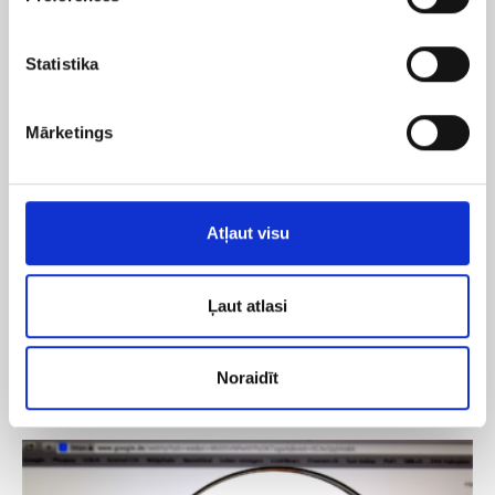
Statistika
Mārketings
Atļaut visu
Ļaut atlasi
12/09/2025
Case Study
Case study: pozīciju kāpums par 61% jau pēc 3
Noraidīt
mēnešu SEO aktivitātēm